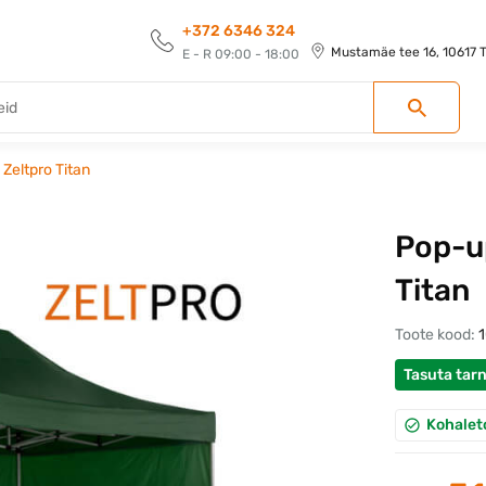
+372 6346 324
Mustamäe tee 16, 10617 Ta
E - R 09:00 - 18:00
 Zeltpro Titan
Pop-up
Titan
Toote kood:
Tasuta tar
Kohalet