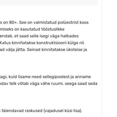
tus on 80+. See on valmistatud polüestrist koos
miseks on kasutatud tööstuslikke
ndab, et saad selle isegi väga halbades
 Katus kinnitatakse konstruktsiooni külge nii
 välja jätta. Seinad kinnitatakse üksteise ja
ajagi, kuid lisame need sellegipoolest ja anname
andav telk võtab väga vähe ruumi, seega saad seda
 täiendavad raskused (vajadusel küsi lisa).