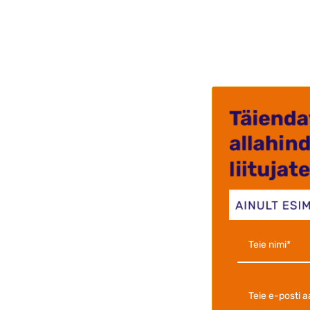
Väga kii
Kuna teg
soovitan
Ants-kris