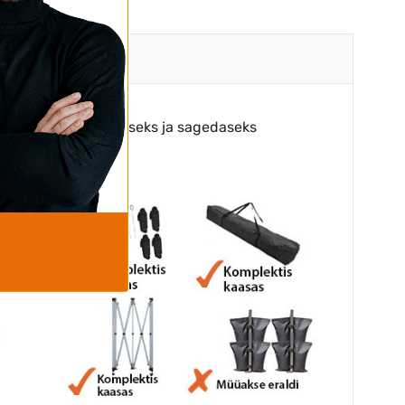
odud professionaalseks ja sagedaseks
erjalidest.