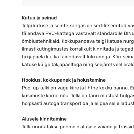
Katus ja seinad
Telgi katuse ja seinte kangas on sertifitseeritud 
täiendava PVC-kattega vastavalt standardile DIN
õmblustehnikaid. Kokkupandava telgi katuse nurga
ilmastikutingimustes korralikult kinnitada ja tagad
takjapaela kui ka täiendavalt lukkudega. Kõik sein
katuse külge takjapaeltega ning seejärel veel eral
Hooldus, kokkupanek ja hoiustamine
Pop-up telki on väga kiire ja lihtne kokku panna. 
küsimuste korral nõu. Telki on tänu mustust hülga
hõlpsasti autoga transportida ja ei pea selle ladu
Alusele kinnitamine
Telk kinnitatakse pehmele alusele vaiade ja trossi