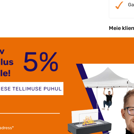
Ga
Meie klie
re tarne Popup telgid kvaliteetsed.
Väga 
elen välimüügiga aasta ringselt,
.Kval
 popup telke väga tugevad raamid!
tjan S.
Krist