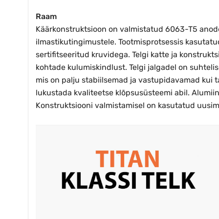
Raam
Käärkonstruktsioon on valmistatud 6063-T5 anodee
ilmastikutingimustele. Tootmisprotsessis kasutatu
sertifitseeritud kruvidega. Telgi katte ja konst
kohtade kulumiskindlust. Telgi jalgadel on suhteli
mis on palju stabiilsemad ja vastupidavamad kui t
lukustada kvaliteetse klõpsusüsteemi abil. Alumii
Konstruktsiooni valmistamisel on kasutatud uusimat