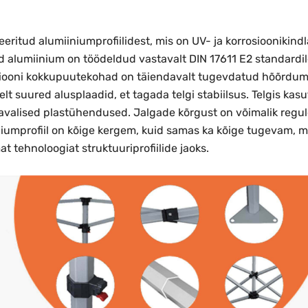
ritud alumiiniumprofiilidest, mis on UV- ja korrosioonikind
d alumiinium on töödeldud vastavalt DIN 17611 E2 standardil
ruktsiooni kokkupuutekohad on täiendavalt tugevdatud hõõrd
selt suured alusplaadid, et tagada telgi stabiilsus. Telgis 
avalised plastühendused. Jalgade kõrgust on võimalik regule
niumprofiil on kõige kergem, kuid samas ka kõige tugevam, m
 tehnoloogiat struktuuriprofiilide jaoks.