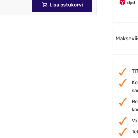
Lisa ostukorvi
Maksevii
TI
Kõ
sar
Ro
ko
Vä
Te