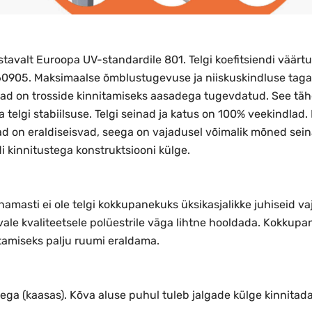
vastavalt Euroopa UV-standardile 801. Telgi koefitsiendi väär
60905.
Maksimaalse õmblustugevuse ja niiskuskindluse taga
d on trosside kinnitamiseks aasadega tugevdatud. See tähe
a telgi stabiilsuse. Telgi seinad ja katus on 100% veekindlad.
ad on eraldiseisvad, seega on vajadusel võimalik mõned seinad
di kinnitustega konstruktsiooni külge.
Enamasti ei ole telgi kokkupanekuks üksikasjalikke juhiseid v
vale kvaliteetsele polüestrile väga lihtne hooldada. Kokkup
stamiseks palju ruumi eraldama.
dega (kaasas). Kõva aluse puhul tuleb jalgade külge kinnitada