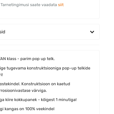
Tarnetingimusi saate vaadata
siit
sid
TAN klass - parim pop up telk.
ige tugevama konstruktsiooniga pop-up telkide
i!
ostekindel. Konstruktsioon on kaetud
rrosioonivastase värviga.
ga kiire kokkupanek - kõigest 1 minutiga!
lgi kangas on 100% veekindel