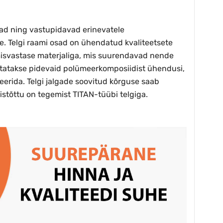
lad ning vastupidavad erinevatele
e. Telgi raami osad on ühendatud kvaliteetsete
umisvastase materjaliga, mis suurendavad nende
kasutatakse pidevaid polümeerkomposiidist ühendusi,
erida. Telgi jalgade soovitud kõrguse saab
istõttu on tegemist TITAN-tüübi telgiga.