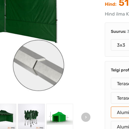
51
Hind:
Hind ilma 
Suurus:
3x3
Telgi prof
Teras
Tera
Alum
Alum