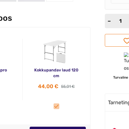
koos
tpro
Kokkupandav laud 120
cm
Turvaline
44,00 €
55,01 €
Tarneti