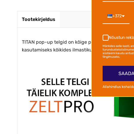
+372
Tootekirjeldus
Nõustun rek
TITAN pop-up telgid on kõige populaarsemad kokk
Märkides selle kasti, 
kasutamiseks kõikides ilmastikutingimustes. Telgid
turundustekstsõnumei
süsteemi kaudu antud 
tingimuseks.
SAADA
Allahindlus kohald