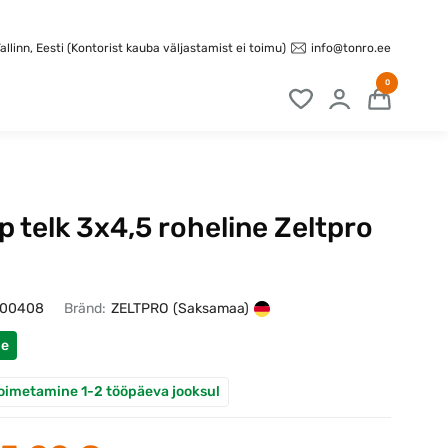
info@tonro.ee
llinn, Eesti (Kontorist kauba väljastamist ei toimu)
0
 telk 3x4,5 roheline Zeltpro
100408
Bränd:
ZELTPRO
(Saksamaa)
ne
oimetamine 1-2 tööpäeva jooksul