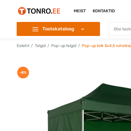
MEIST
KONTAKTID
Tootekataloog
Esileht
Telgid
Pop-up telgid
Pop-up telk 3x4,5 roheline
-8%