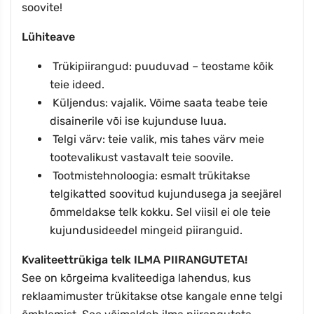
soovite!
Lühiteave
Trükipiirangud: puuduvad – teostame kõik
teie ideed.
Küljendus: vajalik. Võime saata teabe teie
disainerile või ise kujunduse luua.
Telgi värv: teie valik, mis tahes värv meie
tootevalikust vastavalt teie soovile.
Tootmistehnoloogia: esmalt trükitakse
telgikatted soovitud kujundusega ja seejärel
õmmeldakse telk kokku. Sel viisil ei ole teie
kujundusideedel mingeid piiranguid.
Kvaliteettrükiga telk ILMA PIIRANGUTETA!
See on kõrgeima kvaliteediga lahendus, kus
reklaamimuster trükitakse otse kangale enne telgi