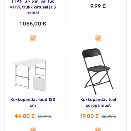
TITAN, 3 × 3 m, valitud
9,99 €
värvi, trükk katusel ja 3
seinal
1 055,00 €
Kokkupandav laud 120
Kokkupandav tool
cm
Europa must
44,00 €
19,00 €
55,01 €
22,00 €