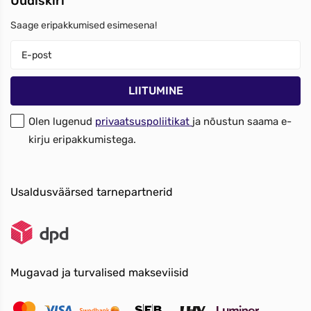
Uudiskiri
Saage eripakkumised esimesena!
Olen lugenud
privaatsuspoliitikat
ja nõustun saama e-
kirju eripakkumistega.
Usaldusväärsed tarnepartnerid
Mugavad ja turvalised makseviisid