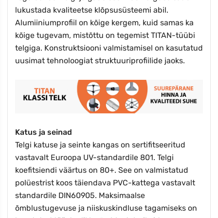
lukustada kvaliteetse klõpsusüsteemi abil.
Alumiiniumprofiil on kõige kergem, kuid samas ka
kõige tugevam, mistõttu on tegemist TITAN-tüübi
telgiga. Konstruktsiooni valmistamisel on kasutatud
uusimat tehnoloogiat struktuuriprofiilide jaoks.
Katus ja seinad
Telgi katuse ja seinte kangas on sertifitseeritud
vastavalt Euroopa UV-standardile 801. Telgi
koefitsiendi väärtus on 80+. See on valmistatud
polüestrist koos täiendava PVC-kattega vastavalt
standardile DIN60905.
Maksimaalse
õmblustugevuse ja niiskuskindluse tagamiseks on