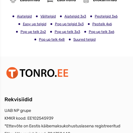
Aiatelgid
Välitelgid
Aiatelgid 3x3
Peotelgid 3x6
Easy up telgid
Pop up telgid 3x3
Peotelk 4x6
Pop up telk 2x2
Pop up telk 3x3
Pop up telk 3x6
Pop up telk 4x8
Suured telgid
Rekvisiidid
UAB NP grupe
KMKR kood:
EE102545939
*Ettevõte on Eestis käibemaksukohustuslasena registreeritud