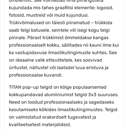
õmblemist. See võimaldab ilma piiranguteta
kujundada mis tahes graafilisi elemente: logosid,
fotosid, mustreid või muid kujundusi.
Trükivõimalused on täiesti piiramatud – trükkida
saab telgi katusele, seintele või isegi kogu telgi
pinnale. Pärast trükkimist õmmeldakse kangas
professionaalselt kokku, säilitades nii kauni ilme kui
ka vastupidavuse ilmastikutingimuste suhtes. See
on ideaalne valik ettevõtetele, kes soovivad
üritustel, näitustel või laatadel luua eristuva ja
professionaalse kuvandi.
TITAN pop-up telgid on kõige populaarsemad
kokkupandavad alumiiniumist telgid 3x3 suuruses.
Need on loodud professionaalseks ja sagedaseks
kasutamiseks kõikides ilmastikutingimustes. Telgid
on valmistatud erakordselt tugevatest ja
kvaliteetsetest materjalidest.