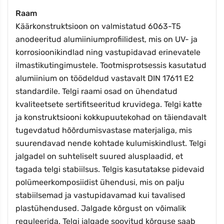
Raam
Käärkonstruktsioon on valmistatud 6063-T5
anodeeritud alumiiniumprofiilidest, mis on UV- ja
korrosioonikindlad ning vastupidavad erinevatele
ilmastikutingimustele. Tootmisprotsessis kasutatud
alumiinium on töödeldud vastavalt DIN 17611 E2
standardile. Telgi raami osad on ühendatud
kvaliteetsete sertifitseeritud kruvidega. Telgi katte
ja konstruktsiooni kokkupuutekohad on täiendavalt
tugevdatud hõõrdumisvastase materjaliga, mis
suurendavad nende kohtade kulumiskindlust. Telgi
jalgadel on suhteliselt suured alusplaadid, et
tagada telgi stabiilsus. Telgis kasutatakse pidevaid
polümeerkomposiidist ühendusi, mis on palju
stabiilsemad ja vastupidavamad kui tavalised
plastühendused. Jalgade kõrgust on võimalik
reguleerida. Telgi jalgade soovitud kõrguse saab