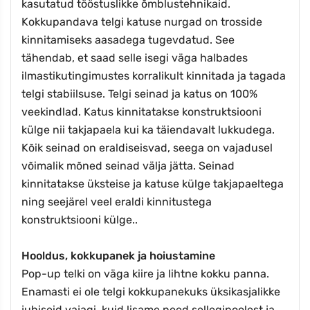
kasutatud tööstuslikke õmblustehnikaid.
Kokkupandava telgi katuse nurgad on trosside
kinnitamiseks aasadega tugevdatud. See
tähendab, et saad selle isegi väga halbades
ilmastikutingimustes korralikult kinnitada ja tagada
telgi stabiilsuse. Telgi seinad ja katus on 100%
veekindlad. Katus kinnitatakse konstruktsiooni
külge nii takjapaela kui ka täiendavalt lukkudega.
Kõik seinad on eraldiseisvad, seega on vajadusel
võimalik mõned seinad välja jätta. Seinad
kinnitatakse üksteise ja katuse külge takjapaeltega
ning seejärel veel eraldi kinnitustega
konstruktsiooni külge..
Hooldus, kokkupanek ja hoiustamine
Pop-up telki on väga kiire ja lihtne kokku panna.
Enamasti ei ole telgi kokkupanekuks üksikasjalikke
juhiseid vajagi, kuid lisame need sellegipoolest ja