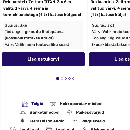
Reklaamtelk Zeltpro TITAN, 3 × 6 m,
Reklaamtelk Zeltpro 
valitud värvi, 4 seina ja
valitud värvi, 4 sei
termokleebistega (4 tk) katuse külgedel
(1 tk) katuse küljel
Suurus:
3x6
Suurus:
3x3
Töö aeg::
ligikaudu 5 tööpäeva
Värv:
Valik meie too
(kooskõlastatakse eraldi)
Töö aeg::
ligikaudu
Värv:
Valik meie tootevaliku seast
(kooskõlastatakse e
Lisa ostukorvi
Lisa o
Telgid
Kokkupandav mööbel
Banketimööbel
Päikesevarjud
Terrassisoojendid
Valgusketid
Laudlinad
Laoriiulid
Biokaminad