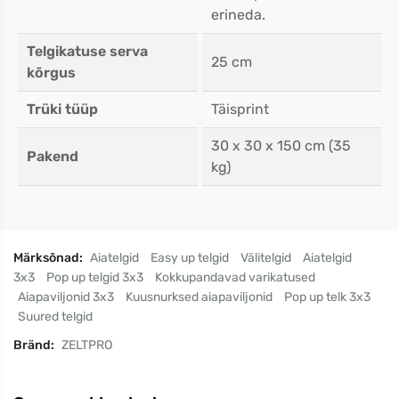
erineda.
Telgikatuse serva
25 cm
kõrgus
Trüki tüüp
Täisprint
30 x 30 x 150 cm (35
Pakend
kg)
Märksõnad:
Aiatelgid
Easy up telgid
Välitelgid
Aiatelgid
3x3
Pop up telgid 3x3
Kokkupandavad varikatused
Aiapaviljonid 3x3
Kuusnurksed aiapaviljonid
Pop up telk 3x3
Suured telgid
Bränd:
ZELTPRO