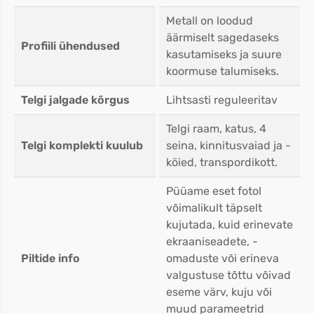
Metall on loodud
äärmiselt sagedaseks
Profiili ühendused
kasutamiseks ja suure
koormuse talumiseks.
Telgi jalgade kõrgus
Lihtsasti reguleeritav
Telgi raam, katus, 4
Telgi komplekti kuulub
seina, kinnitusvaiad ja -
köied, transpordikott.
Püüame eset fotol
võimalikult täpselt
kujutada, kuid erinevate
ekraaniseadete, -
Piltide info
omaduste või erineva
valgustuse tõttu võivad
eseme värv, kuju või
muud parameetrid