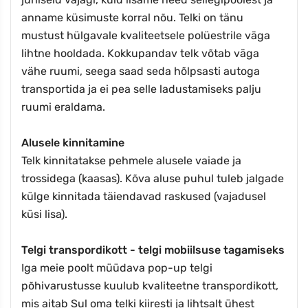
anname küsimuste korral nõu. Telki on tänu
mustust hülgavale kvaliteetsele polüestrile väga
lihtne hooldada. Kokkupandav telk võtab väga
vähe ruumi, seega saad seda hõlpsasti autoga
transportida ja ei pea selle ladustamiseks palju
ruumi eraldama.
Alusele kinnitamine
Telk kinnitatakse pehmele alusele vaiade ja
trossidega (kaasas). Kõva aluse puhul tuleb jalgade
külge kinnitada täiendavad raskused (vajadusel
küsi lisa).
Telgi transpordikott - telgi mobiilsuse tagamiseks
Iga meie poolt müüdava pop-up telgi
põhivarustusse kuulub kvaliteetne transpordikott,
mis aitab Sul oma telki kiiresti ja lihtsalt ühest