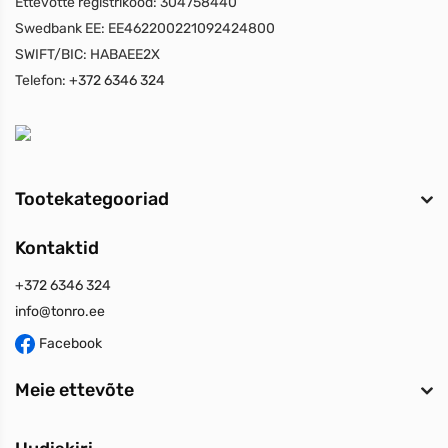
Ettevõtte registrikood:
304758440
Swedbank EE:
EE462200221092424800
SWIFT/BIC:
HABAEE2X
Telefon:
+372 6346 324
Tootekategooriad
Kontaktid
+372 6346 324
info@tonro.ee
Facebook
Meie ettevõte