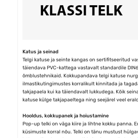
Katus ja seinad
Telgi katuse ja seinte kangas on sertifitseeritud 
täiendava PVC-kattega vastavalt standardile DIN
õmblustehnikaid. Kokkupandava telgi katuse nurga
ilmastikutingimustes korralikult kinnitada ja tagad
takjapaela kui ka täiendavalt lukkudega. Kõik sein
katuse külge takjapaeltega ning seejärel veel eral
Hooldus, kokkupanek ja hoiustamine
Pop-up telki on väga kiire ja lihtne kokku panna. 
küsimuste korral nõu. Telki on tänu mustust hülga