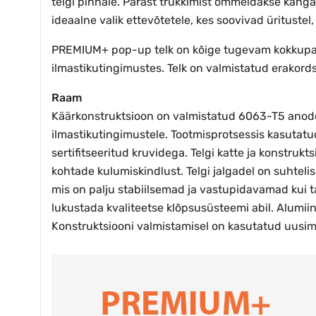
telgi pinnale. Pärast trükkimist õmmeldakse kangas
ideaalne valik ettevõtetele, kes soovivad üritustel,
PREMIUM+ pop-up telk on kõige tugevam kokkupand
ilmastikutingimustes. Telk on valmistatud erakordse
Raam
Käärkonstruktsioon on valmistatud 6063-T5 anodee
ilmastikutingimustele. Tootmisprotsessis kasutatu
sertifitseeritud kruvidega. Telgi katte ja konst
kohtade kulumiskindlust. Telgi jalgadel on suhteli
mis on palju stabiilsemad ja vastupidavamad kui t
lukustada kvaliteetse klõpsusüsteemi abil. Alumi
Konstruktsiooni valmistamisel on kasutatud uusimat