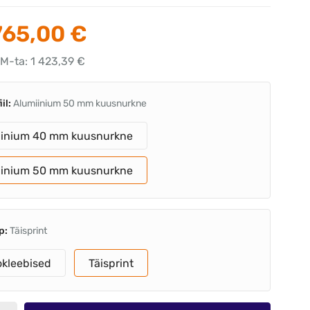
765,00 €
KM-ta: 1 423,39 €
iil:
Alumiinium 50 mm kuusnurkne
iinium 40 mm kuusnurkne
iinium 50 mm kuusnurkne
p:
Täisprint
kleebised
Täisprint