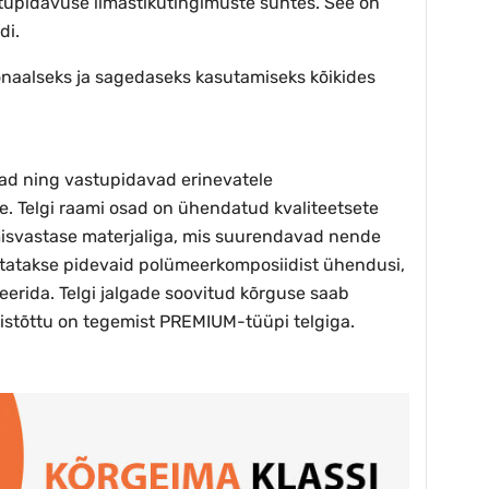
astupidavuse ilmastikutingimuste suhtes. See on
di.
naalseks ja sagedaseks kasutamiseks kõikides
lad ning vastupidavad erinevatele
e. Telgi raami osad on ühendatud kvaliteetsete
umisvastase materjaliga, mis suurendavad nende
kasutatakse pidevaid polümeerkomposiidist ühendusi,
erida. Telgi jalgade soovitud kõrguse saab
mistõttu on tegemist PREMIUM-tüüpi telgiga.