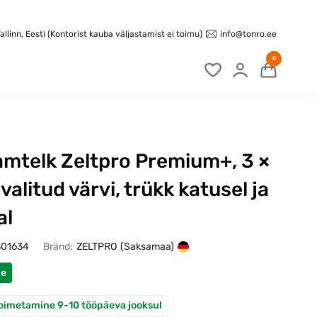
info@tonro.ee
llinn, Eesti (Kontorist kauba väljastamist ei toimu)
0
amtelk Zeltpro Premium+, 3 ×
 valitud värvi, trükk katusel ja
al
301634
Bränd:
ZELTPRO
(Saksamaa)
ne
oimetamine 9-10 tööpäeva jooksul