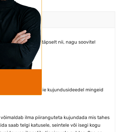
 – valmistame toote täpselt nii, nagu soovite!
. Sel viisil ei ole teie kujundusideedel mingeid
e võimaldab ilma piiranguteta kujundada mis tahes
ida saab telgi katusele, seintele või isegi kogu