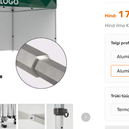
1 
Hind:
Hind ilma 
Telgi prof
Alum
Alum
Trüki tüü
Termo