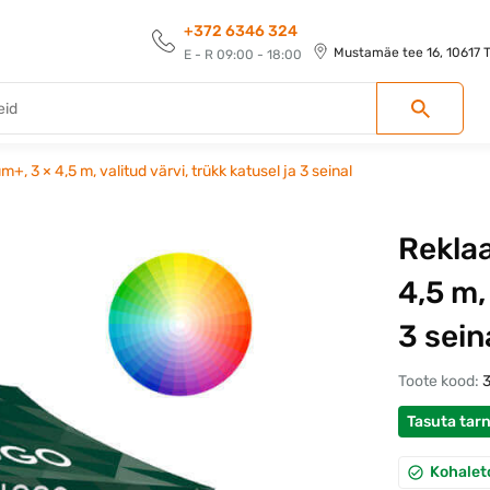
+372 6346 324
Mustamäe tee 16, 10617 Ta
E - R 09:00 - 18:00
, 3 × 4,5 m, valitud värvi, trükk katusel ja 3 seinal
Rekla
4,5 m,
3 sein
Toote kood:
Tasuta tar
Kohalet