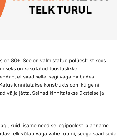
tus on 80+. See on valmistatud polüestrist koos
miseks on kasutatud tööstuslikke
ndab, et saad selle isegi väga halbades
 Katus kinnitatakse konstruktsiooni külge nii
 välja jätta. Seinad kinnitatakse üksteise ja
ajagi, kuid lisame need sellegipoolest ja anname
andav telk võtab väga vähe ruumi, seega saad seda