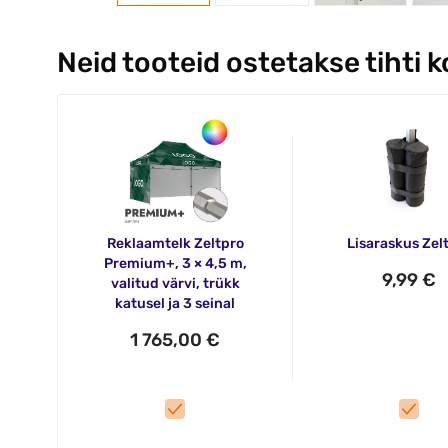
Neid tooteid ostetakse tihti 
Reklaamtelk Zeltpro
Lisaraskus Zel
Premium+, 3 × 4,5 m,
9,99 €
valitud värvi, trükk
katusel ja 3 seinal
1 765,00 €