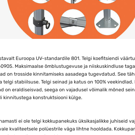
vastavalt Euroopa UV-standardile 801. Telgi koefitsiendi väär
60905.
Maksimaalse õmblustugevuse ja niiskuskindluse taga
d on trosside kinnitamiseks aasadega tugevdatud. See tähe
a telgi stabiilsuse. Telgi seinad ja katus on 100% veekindlad.
ad on eraldiseisvad, seega on vajadusel võimalik mõned seinad
di kinnitustega konstruktsiooni külge.
Enamasti ei ole telgi kokkupanekuks üksikasjalikke juhiseid v
vale kvaliteetsele polüestrile väga lihtne hooldada. Kokkup