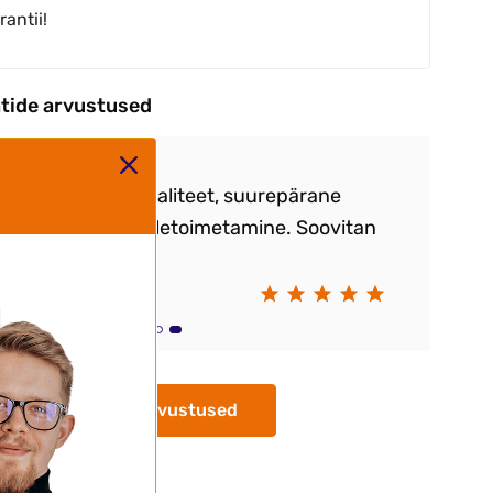
rantii!
ntide arvustused
epärane kauba kvaliteet, suurepärane
ndus ja kiire kohaletoimetamine. Soovitan
e.
ay Markov
Kõik arvustused