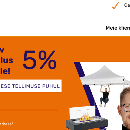
Ga
Meie klie
re teenindus .Toote ja hinna suhe paigas
Suur
etne toode .
teeni
kõigil
aksen Alonjum OÜ
Nikol