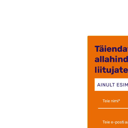
Väga kii
.Kvalite
Krista J