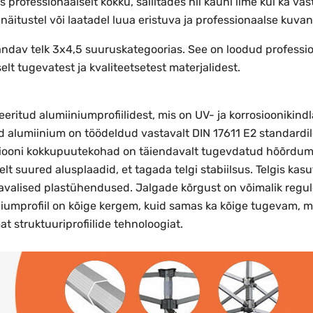
 professionaalselt kokku, säilitades nii kauni ilme kui ka v
 näitustel või laatadel luua eristuva ja professionaalse kuvan
av telk 3x4,5 suuruskategoorias. See on loodud professio
lt tugevatest ja kvaliteetsetest materjalidest.
ritud alumiiniumprofiilidest, mis on UV- ja korrosioonikind
d alumiinium on töödeldud vastavalt DIN 17611 E2 standardil
ruktsiooni kokkupuutekohad on täiendavalt tugevdatud hõõrd
selt suured alusplaadid, et tagada telgi stabiilsus. Telgis 
avalised plastühendused. Jalgade kõrgust on võimalik regule
iniumprofiil on kõige kergem, kuid samas ka kõige tugevam, 
 struktuuriprofiilide tehnoloogiat.