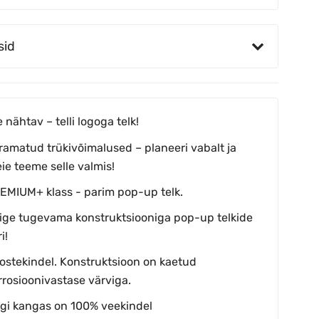
sid
e nähtav – telli logoga telk!
iramatud trükivõimalused – planeeri vabalt ja
ie teeme selle valmis!
EMIUM+ klass - parim pop-up telk.
ige tugevama konstruktsiooniga pop-up telkide
i!
ostekindel. Konstruktsioon on kaetud
rrosioonivastase värviga.
lgi kangas on 100% veekindel