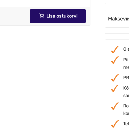
Lisa ostukorvi
Maksevii
Ol
Pi
me
PR
Kõ
sar
Ro
ko
Te