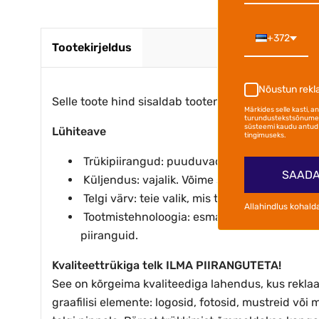
+372
Tootekirjeldus
Nõustun rek
Selle toote hind sisaldab tootenimetuses märgitud 
Märkides selle kasti, 
turundustekstsõnumei
süsteemi kaudu antud 
Lühiteave
tingimuseks.
Trükipiirangud: puuduvad – teostame kõik t
SAADA
Küljendus: vajalik. Võime saata teabe teie di
Telgi värv: teie valik, mis tahes värv meie to
Allahindlus kohald
Tootmistehnoloogia: esmalt trükitakse telgik
piiranguid.
Kvaliteettrükiga telk ILMA PIIRANGUTETA!
See on kõrgeima kvaliteediga lahendus, kus rekla
graafilisi elemente: logosid, fotosid, mustreid või