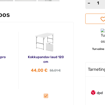
koos
Turvaline
tpro
Kokkupandav laud 120
cm
Tarneti
44,00 €
55,01 €