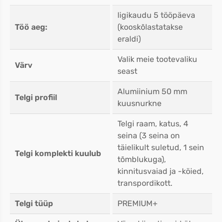
ligikaudu 5 tööpäeva
Töö aeg:
(kooskõlastatakse
eraldi)
Valik meie tootevaliku
Värv
seast
Alumiinium 50 mm
Telgi profiil
kuusnurkne
Telgi raam, katus, 4
seina (3 seina on
täielikult suletud, 1 sein
Telgi komplekti kuulub
tõmblukuga),
kinnitusvaiad ja -köied,
transpordikott.
Telgi tüüp
PREMIUM+