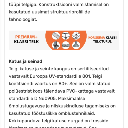
tüüpi telgiga. Konstruktsiooni valmistamisel on
kasutatud uusimat struktuuriprofiilide
tehnoloogiat.
Katus ja seinad
Telgi katuse ja seinte kangas on sertifitseeritud
vastavalt Euroopa UV-standardile 801. Telgi
koefitsiendi väärtus on 80+. See on valmistatud
polüestrist koos täiendava PVC-kattega vastavalt
standardile DIN60905.
Maksimaalse
õmblustugevuse ja niiskuskindluse tagamiseks on
kasutatud tööstuslikke õmblustehnikaid.
Kokkupandava telgi katuse nurgad on trosside