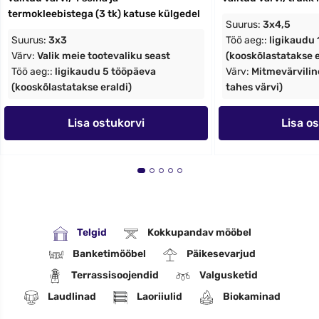
termokleebistega (3 tk) katuse külgedel
Suurus:
3x4,5
Suurus:
3x3
Töö aeg::
ligikaudu
Värv:
Valik meie tootevaliku seast
(kooskõlastatakse e
Töö aeg::
ligikaudu 5 tööpäeva
Värv:
Mitmevärviline
(kooskõlastatakse eraldi)
tahes värvi)
Lisa ostukorvi
Lisa o
Telgid
Kokkupandav mööbel
Banketimööbel
Päikesevarjud
Terrassisoojendid
Valgusketid
Laudlinad
Laoriiulid
Biokaminad