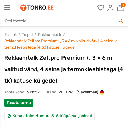
0
Esileht
Telgid
Reklaamitelk
Reklaamtelk Zeltpro Premium+, 3 × 6 m, valitud värvi, 4 seina ja
termokleebistega (4 tk) katuse külgedel
Reklaamtelk Zeltpro Premium+, 3 × 6 m,
valitud värvi, 4 seina ja termokleebistega (4
tk) katuse külgedel
Toote kood:
301652
Bränd:
ZELTPRO
(Saksamaa)
Tasuta tarne
Kohaletoimetamine 5-6 tööpäeva jooksul