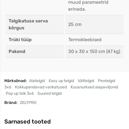
muud parameetrid
erineda.
Telgikatuse serva
25 cm
kõrgus
Trüki tüüp
Termokleebised
Pakend
30 x 30 x 150 cm (47 kg)
Märksõnad:
Aiatelgid
Easy up telgid
Välitelgid
Peotelgid
3x6
Kokkupandavad varikatused
Kuusnurksed aiapaviljonid
Pop up telk 3x6
Suured telgid
Bränd:
ZELTPRO
Sarnased tooted