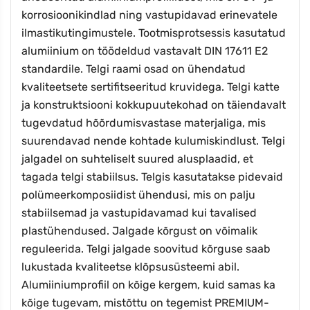
korrosioonikindlad ning vastupidavad erinevatele
ilmastikutingimustele. Tootmisprotsessis kasutatud
alumiinium on töödeldud vastavalt DIN 17611 E2
standardile. Telgi raami osad on ühendatud
kvaliteetsete sertifitseeritud kruvidega. Telgi katte
ja konstruktsiooni kokkupuutekohad on täiendavalt
tugevdatud hõõrdumisvastase materjaliga, mis
suurendavad nende kohtade kulumiskindlust. Telgi
jalgadel on suhteliselt suured alusplaadid, et
tagada telgi stabiilsus. Telgis kasutatakse pidevaid
polümeerkomposiidist ühendusi, mis on palju
stabiilsemad ja vastupidavamad kui tavalised
plastühendused. Jalgade kõrgust on võimalik
reguleerida. Telgi jalgade soovitud kõrguse saab
lukustada kvaliteetse klõpsusüsteemi abil.
Alumiiniumprofiil on kõige kergem, kuid samas ka
kõige tugevam, mistõttu on tegemist PREMIUM-