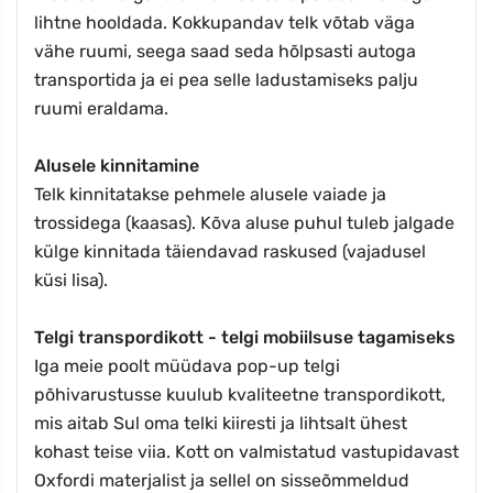
lihtne hooldada. Kokkupandav telk võtab väga
vähe ruumi, seega saad seda hõlpsasti autoga
transportida ja ei pea selle ladustamiseks palju
ruumi eraldama.
Alusele kinnitamine
Telk kinnitatakse pehmele alusele vaiade ja
trossidega (kaasas). Kõva aluse puhul tuleb jalgade
külge kinnitada täiendavad raskused (vajadusel
küsi lisa).
Telgi transpordikott - telgi mobiilsuse tagamiseks
Iga meie poolt müüdava pop-up telgi
põhivarustusse kuulub kvaliteetne transpordikott,
mis aitab Sul oma telki kiiresti ja lihtsalt ühest
kohast teise viia. Kott on valmistatud vastupidavast
Oxfordi materjalist ja sellel on sisseõmmeldud