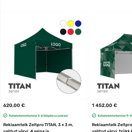
620,00 €
1 452,00 €
Kohaletoimetamine 5-6 tööpäeva jooksul
Kohaletoimetamine 9-10
Reklaamtelk Zeltpro TITAN, 3 × 3 m,
Reklaamtelk Zeltpro 
valitud värvi, 4 seina ja
valitud värvi, trükk 