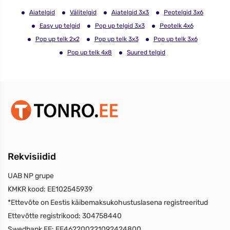
Aiatelgid
Välitelgid
Aiatelgid 3x3
Peotelgid 3x6
Easy up telgid
Pop up telgid 3x3
Peotelk 4x6
Pop up telk 2x2
Pop up telk 3x3
Pop up telk 3x6
Pop up telk 4x8
Suured telgid
Rekvisiidid
UAB NP grupe
KMKR kood:
EE102545939
*Ettevõte on Eestis käibemaksukohustuslasena registreeritud
Ettevõtte registrikood:
304758440
Swedbank EE:
EE462200221092424800