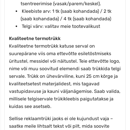
tsentreerimise (vasak/parem/keskel).
Kleebiste arv: 1 tk (saab kohandada) / 2 tk
(saab kohandada) / 4 tk (saab kohandada)
Telgi värv: valitav meie tootevalikust
Kvaliteetne termotrükk
Kvaliteetne termotrükk katuse serval on
suurepärane viis oma ettevõtte esiletõstmiseks
üritustel, messidel või näitustel. Teie ettevõtte logo,
nime või muu soovitud elemendi saab trükkida telgi
servale. Trükk on ühevärviline, kuni 25 cm kõrge ja
kvaliteetsetest materjalidest, mis tagavad
vastupidavuse ja kauni väljanägemise. Saab valida,
millisele telgiservale trükikleebis paigutatakse ja
kuidas see asetseb.
Sellise reklaamtrüki jaoks ei ole kujundust vaja –
saatke meile lihtsalt tekst või pilt, mida soovite