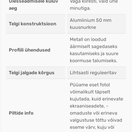
Ülesseadmisele kuluv
Väga kiiresti, vaid ühe
aeg
minutiga.
Alumiinium 50 mm
Telgi konstruktsioon
kuusnurkne
Metall on loodud
äärmiselt sagedaseks
Profiili ühendused
kasutamiseks ja suure
koormuse talumiseks.
Telgi jalgade kõrgus
Lihtsasti reguleeritav
Püüame eset fotol
võimalikult täpselt
kujutada, kuid erinevate
ekraaniseadete, -
Piltide info
omaduste või erineva
valgustuse tõttu võivad
eseme värv, kuju või