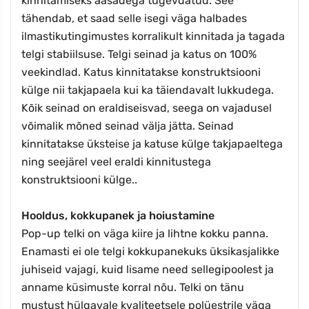
kinnitamiseks aasadega tugevdatud. See
tähendab, et saad selle isegi väga halbades
ilmastikutingimustes korralikult kinnitada ja tagada
telgi stabiilsuse. Telgi seinad ja katus on 100%
veekindlad. Katus kinnitatakse konstruktsiooni
külge nii takjapaela kui ka täiendavalt lukkudega.
Kõik seinad on eraldiseisvad, seega on vajadusel
võimalik mõned seinad välja jätta. Seinad
kinnitatakse üksteise ja katuse külge takjapaeltega
ning seejärel veel eraldi kinnitustega
konstruktsiooni külge..
Hooldus, kokkupanek ja hoiustamine
Pop-up telki on väga kiire ja lihtne kokku panna.
Enamasti ei ole telgi kokkupanekuks üksikasjalikke
juhiseid vajagi, kuid lisame need sellegipoolest ja
anname küsimuste korral nõu. Telki on tänu
mustust hülgavale kvaliteetsele polüestrile väga