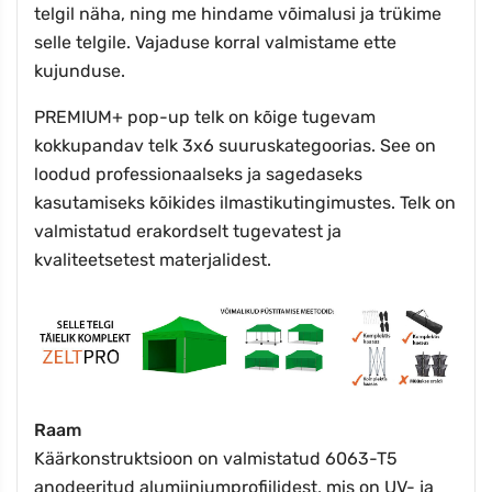
telgil näha, ning me hindame võimalusi ja trükime
selle telgile. Vajaduse korral valmistame ette
kujunduse.
PREMIUM+ pop-up telk on kõige tugevam
kokkupandav telk 3x6 suuruskategoorias. See on
loodud professionaalseks ja sagedaseks
kasutamiseks kõikides ilmastikutingimustes. Telk on
valmistatud erakordselt tugevatest ja
kvaliteetsetest materjalidest.
Raam
Käärkonstruktsioon on valmistatud 6063-T5
anodeeritud alumiiniumprofiilidest, mis on UV- ja