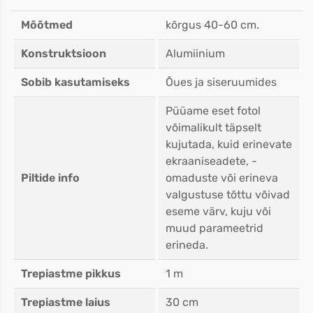
Mõõtmed
kõrgus 40-60 cm.
Konstruktsioon
Alumiinium
Sobib kasutamiseks
Õues ja siseruumides
Püüame eset fotol
võimalikult täpselt
kujutada, kuid erinevate
ekraaniseadete, -
Piltide info
omaduste või erineva
valgustuse tõttu võivad
eseme värv, kuju või
muud parameetrid
erineda.
Trepiastme pikkus
1 m
Trepiastme laius
30 cm