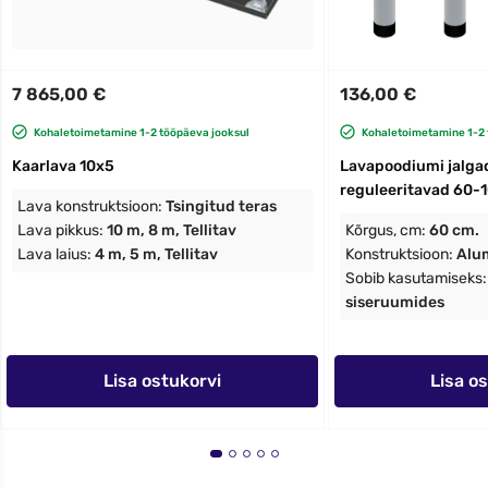
7 865,00 €
136,00 €
Kohaletoimetamine 1-2 tööpäeva jooksul
Kohaletoimetamine 1-2 
Kaarlava 10x5
Lavapoodiumi jalgad
reguleeritavad 60-
Lava konstruktsioon:
Tsingitud teras
Lava pikkus:
10 m, 8 m, Tellitav
Kõrgus, cm:
60 cm.
Lava laius:
4 m, 5 m, Tellitav
Konstruktsioon:
Alu
Sobib kasutamiseks
siseruumides
Lisa ostukorvi
Lisa o