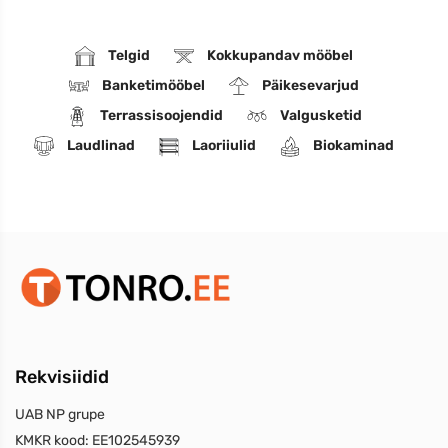
Telgid
Kokkupandav mööbel
Banketimööbel
Päikesevarjud
Terrassisoojendid
Valgusketid
Laudlinad
Laoriiulid
Biokaminad
Rekvisiidid
UAB NP grupe
KMKR kood:
EE102545939