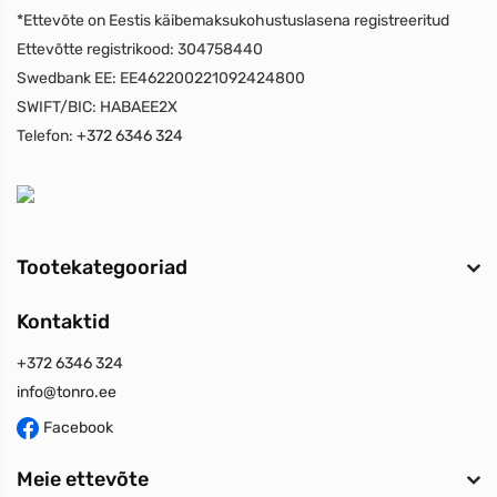
*Ettevõte on Eestis käibemaksukohustuslasena registreeritud
Ettevõtte registrikood:
304758440
Swedbank EE:
EE462200221092424800
SWIFT/BIC:
HABAEE2X
Telefon:
+372 6346 324
Tootekategooriad
Kontaktid
+372 6346 324
info@tonro.ee
Facebook
Meie ettevõte