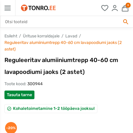
0
Esileht
Ürituse korraldajale
Lavad
Reguleeritav alumiiniumtrepp 40-60 cm lavapoodiumi jaoks (2
astet)
Reguleeritav alumiiniumtrepp 40-60 cm
lavapoodiumi jaoks (2 astet)
Toote kood:
300944
Tasuta tarne
Kohaletoimetamine 1-2 tööpäeva jooksul
-20%