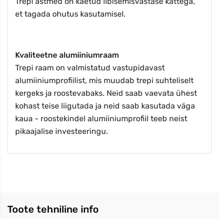
Trepi astmed on kaetud libisemisvastase kattega,
et tagada ohutus kasutamisel.
Kvaliteetne alumiiniumraam
Trepi raam on valmistatud vastupidavast
alumiiniumprofiilist, mis muudab trepi suhteliselt
kergeks ja roostevabaks. Neid saab vaevata ühest
kohast teise liigutada ja neid saab kasutada väga
kaua - roostekindel alumiiniumprofiil teeb neist
pikaajalise investeeringu.
Toote tehniline info