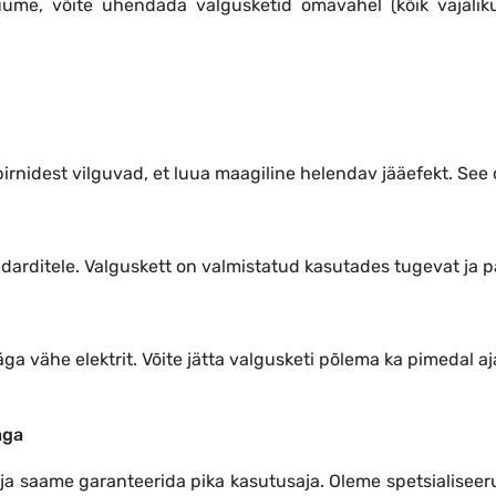
 ruume, võite ühendada valgusketid omavahel (kõik vaja
pirnidest vilguvad, et luua maagiline helendav jääefekt. See 
darditele. Valguskett on valmistatud kasutades tugevat ja p
ga vähe elektrit. Võite jätta valgusketi põlema ka pimedal aj
aga
i ja saame garanteerida pika kasutusaja. Oleme spetsialise