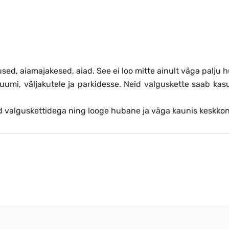
ed, aiamajakesed, aiad. See ei loo mitte ainult väga palju
ruumi, väljakutele ja parkidesse. Neid valguskette saab ka
d valguskettidega ning looge hubane ja väga kaunis keskko