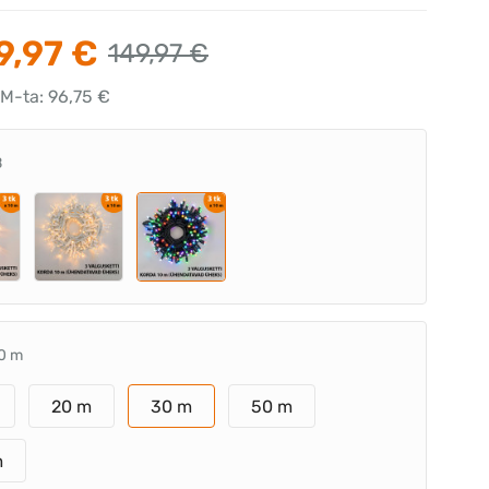
9,97 €
149,97 €
KM-ta: 96,75 €
B
0 m
20 m
30 m
50 m
m