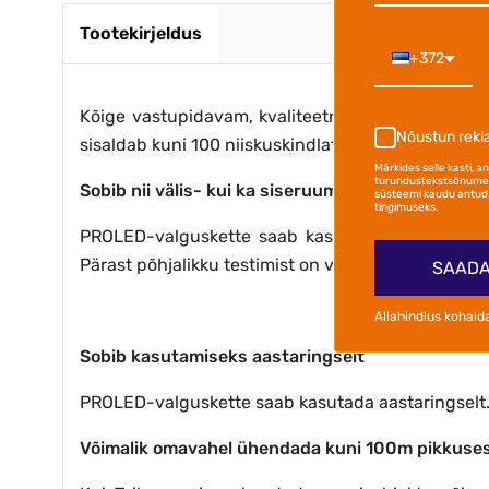
Tootekirjeldus
+372
Kõige vastupidavam, kvaliteetne välis- ja sise
Nõustun rek
sisaldab kuni 100 niiskuskindlat LED-pirni, mis võ
Märkides selle kasti, 
turundustekstsõnumei
Sobib nii välis- kui ka siseruumidesse. Vastupid
süsteemi kaudu antud 
tingimuseks.
PROLED-valguskette saab kasutada nii välis- kui
Pärast põhjalikku testimist on valguskettidele ant
SAADA
Allahindlus kohald
Sobib kasutamiseks aastaringselt
PROLED-valguskette saab kasutada aastaringselt. 
Võimalik omavahel ühendada kuni 100m pikkuse