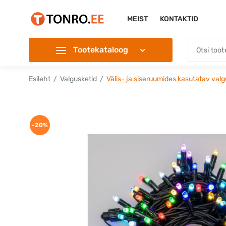
MEIST
KONTAKTID
Tootekataloog
Esileht
Valgusketid
Välis- ja siseruumides kasutatav va
-20%