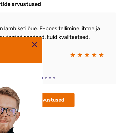
ntide arvustused
sin lambiketi õue. E-poes tellimine lihtne ja
Vä
, tooted soodsad, kuid kvaliteetsed.
.K
 väga kiire.
Kr
Kõik arvustused