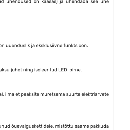
likud ühendused on kaasas) ja ühendada see ühe
on uuenduslik ja eksklusiivne funktsioon.
aksu juhet ning isoleeritud LED-pirne.
al, ilma et peaksite muretsema suurte elektriarvete
erunud õuevalguskettidele, mistõttu saame pakkuda