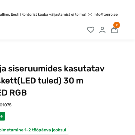
info@tonro.ee
llinn, Eesti (Kontorist kauba väljastamist ei toimu)
0
 ja siseruumides kasutatav
kett(LED tuled) 30 m
ED RGB
101075
ne
oimetamine 1-2 tööpäeva jooksul