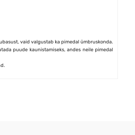
 hubasust, vaid valgustab ka pimedal ümbruskonda.
sutada puude kaunistamiseks, andes neile pimedal
nd.