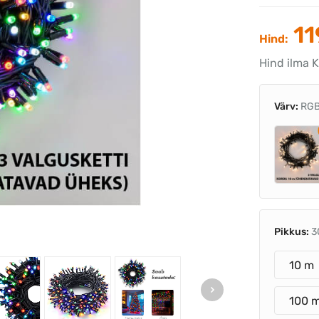
11
Hind:
Hind ilma 
Värv:
RG
Pikkus:
3
10 m
100 