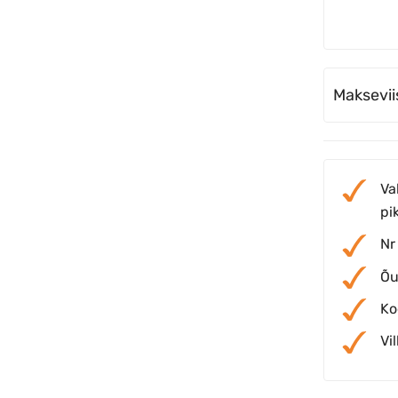
Maksevii
Va
pi
Nr
Õu
Ko
Vi