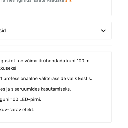
Tarnetingimusi saate vaadata
siit
sid
lguskett on võimalik ühendada kuni 100 m
kkuseks!
 1 professionaalne väliterasside valik Eestis.
es ja siseruumides kasutamiseks.
guni 100 LED-pirni.
lkuv-särav efekt.