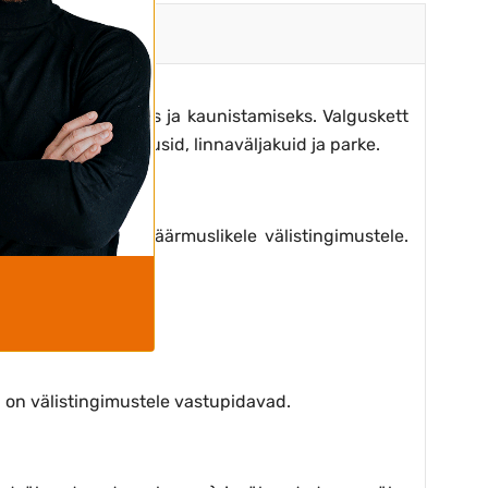
de valgustamiseks ja kaunistamiseks. Valguskett
tavad paljusid kodusid, linnaväljakuid ja parke.
ad niiskusele ja äärmuslikele välistingimustele.
mides).
 on välistingimustele vastupidavad.