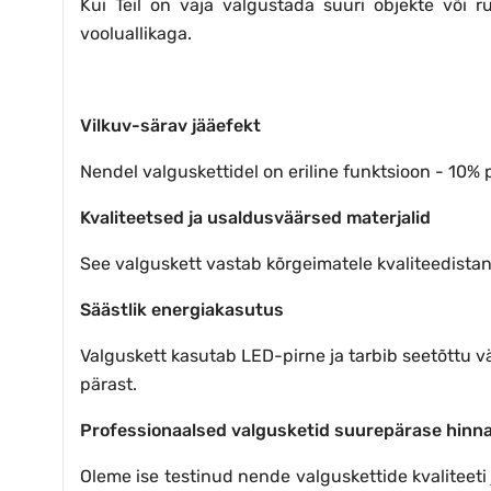
Kui Teil on vaja valgustada suuri objekte või
vooluallikaga.
Vilkuv-särav jääefekt
Nendel valguskettidel on eriline funktsioon - 10% 
Kvaliteetsed ja usaldusväärsed materjalid
See valguskett vastab kõrgeimatele kvaliteedistan
Säästlik energiakasutus
Valguskett kasutab LED-pirne ja tarbib seetõttu vä
pärast.
Professionaalsed valgusketid suurepärase hinn
Oleme ise testinud nende valguskettide kvaliteet