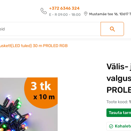
+372 6346 324
Mustamäe tee 16, 10617 Ta
E - R 09:00 - 18:00
lguskett(LED tuled) 30 m PROLED RGB
Välis-
valgus
PROL
Toote kood:
Tasuta tar
Kohalet