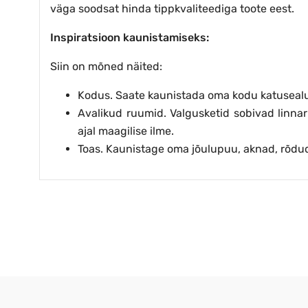
väga soodsat hinda tippkvaliteediga toote eest.
Inspiratsioon kaunistamiseks:
Siin on mõned näited:
Kodus. Saate kaunistada oma kodu katusealus
Avalikud ruumid. Valgusketid sobivad linna
ajal maagilise ilme.
Toas. Kaunistage oma jõulupuu, aknad, rõdu