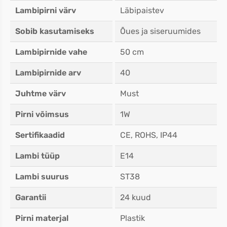
Lambipirni värv
Läbipaistev
Sobib kasutamiseks
Õues ja siseruumides
Lambipirnide vahe
50 cm
Lambipirnide arv
40
Juhtme värv
Must
Pirni võimsus
1W
Sertifikaadid
CE, ROHS, IP44
Lambi tüüp
E14
Lambi suurus
ST38
Garantii
24 kuud
Pirni materjal
Plastik