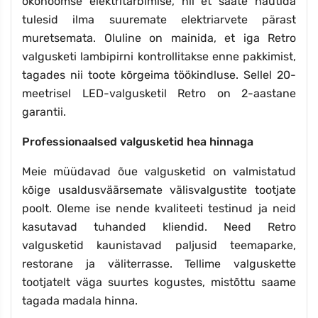
ökonoomse elektritarbimise, nii et saate nautida
tulesid ilma suuremate elektriarvete pärast
muretsemata. Oluline on mainida, et iga Retro
valgusketi lambipirni kontrollitakse enne pakkimist,
tagades nii toote kõrgeima töökindluse. Sellel 20-
meetrisel LED-valgusketil Retro on 2-aastane
garantii.
Professionaalsed valgusketid hea hinnaga
Meie müüdavad õue valgusketid on valmistatud
kõige usaldusväärsemate välisvalgustite tootjate
poolt. Oleme ise nende kvaliteeti testinud ja neid
kasutavad tuhanded kliendid. Need Retro
valgusketid kaunistavad paljusid teemaparke,
restorane ja väliterrasse. Tellime valguskette
tootjatelt väga suurtes kogustes, mistõttu saame
tagada madala hinna.