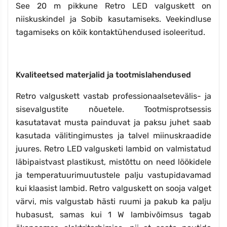
See 20 m pikkune Retro LED valguskett on
niiskuskindel ja Sobib kasutamiseks. Veekindluse
tagamiseks on kõik kontaktühendused isoleeritud.
Kvaliteetsed materjalid ja tootmislahendused
Retro valguskett vastab professionaalsetevälis- ja
sisevalgustite nõuetele. Tootmisprotsessis
kasutatavat musta painduvat ja paksu juhet saab
kasutada välitingimustes ja talvel miinuskraadide
juures. Retro LED valgusketi lambid on valmistatud
läbipaistvast plastikust, mistõttu on need löökidele
ja temperatuurimuutustele palju vastupidavamad
kui klaasist lambid. Retro valguskett on sooja valget
värvi, mis valgustab hästi ruumi ja pakub ka palju
hubasust, samas kui 1 W lambivõimsus tagab