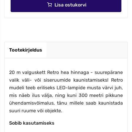
Lisa ostukorvi
Tootekirjeldus
20 m valguskett Retro hea hinnaga - suurepärane
valik väli- või siseruumide kaunistamiseks! Retro
mudeli teeb eriliseks LED-lampide musta värvi juh,
mis näeb ilus välja, ning kuni 300 meetri pikkune
ühendamisvõimalus, tänu millele saab kaunistada
suuri ruume või objekte.
Sobib kasutamiseks