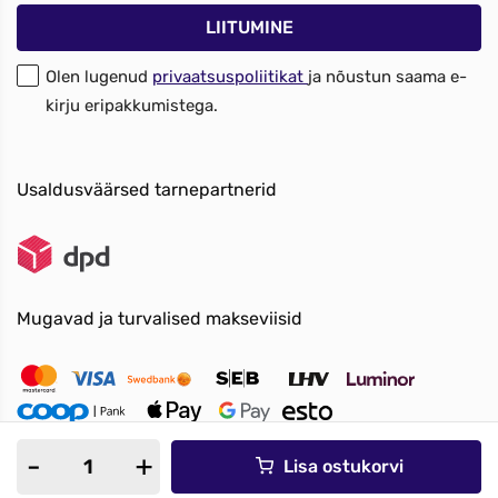
Olen lugenud
privaatsuspoliitikat
ja nõustun saama e-
kirju eripakkumistega.
Usaldusväärsed tarnepartnerid
Mugavad ja turvalised makseviisid
Lisa ostukorvi
© Kõik õigused kaitstud