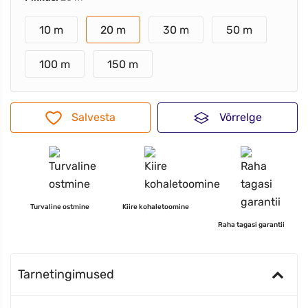
10 m
20 m
30 m
50 m
100 m
150 m
Salvesta
Võrrelge
Turvaline ostmine
Kiire kohaletoomine
Raha tagasi garantii
Tarnetingimused