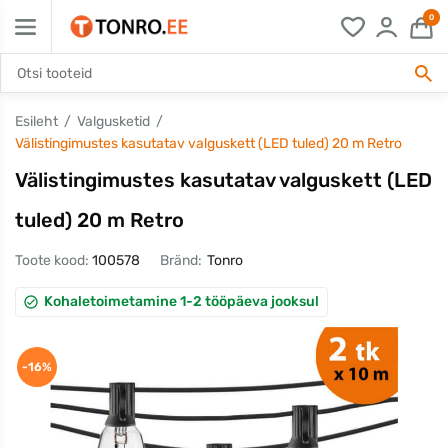
0
Esileht
Valgusketid
Välistingimustes kasutatav valguskett (LED tuled) 20 m Retro
Välistingimustes kasutatav valguskett (LED
tuled) 20 m Retro
Toote kood:
100578
Bränd:
Tonro
Kohaletoimetamine 1-2 tööpäeva jooksul
-16%