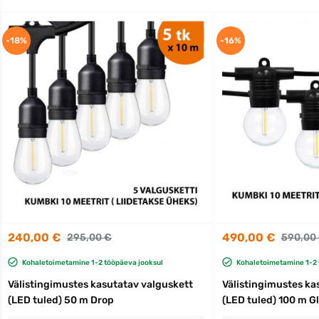
-18%
-16%
240,00 €
490,00 €
295,00 €
590,00
Kohaletoimetamine 1-2 tööpäeva jooksul
Kohaletoimetamine 1-2 
Välistingimustes kasutatav valguskett
Välistingimustes ka
(LED tuled) 50 m Drop
(LED tuled) 100 m G