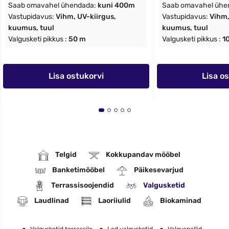
Saab omavahel ühendada:
kuni 400m
Saab omavahel ühe
Vastupidavus:
Vihm, UV-kiirgus,
Vastupidavus:
Vihm,
kuumus, tuul
kuumus, tuul
Valgusketi pikkus :
50 m
Valgusketi pikkus :
1
Lisa ostukorvi
Lisa o
Telgid
Kokkupandav mööbel
Banketimööbel
Päikesevarjud
Terrassisoojendid
Valgusketid
Laudlinad
Laoriiulid
Biokaminad