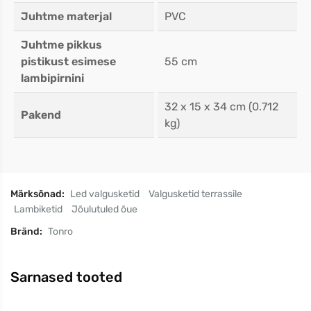
Juhtme materjal
PVC
Juhtme pikkus
pistikust esimese
55 cm
lambipirnini
32 x 15 x 34 cm (0.712
Pakend
kg)
Märksõnad:
Led valgusketid
Valgusketid terrassile
Lambiketid
Jõulutuled õue
Bränd:
Tonro
Sarnased tooted