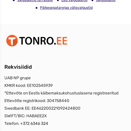
Valgusketid terrassile
Led valgusketid
Valguspallid
Päikesepatareiga välisvalgustid
Rekvisiidid
UAB NP grupe
KMKR kood:
EE102545939
*Ettevõte on Eestis käibemaksukohustuslasena registreeritud
Ettevõtte registrikood:
304758440
Swedbank EE:
EE462200221092424800
SWIFT/BIC:
HABAEE2X
Telefon:
+372 6346 324