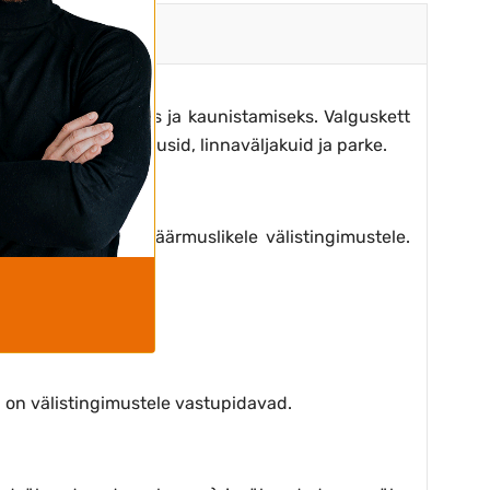
de valgustamiseks ja kaunistamiseks. Valguskett
tavad paljusid kodusid, linnaväljakuid ja parke.
ad niiskusele ja äärmuslikele välistingimustele.
mides).
 on välistingimustele vastupidavad.