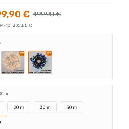
9,90 €
499,90 €
KM-ta: 322,50 €
B
00 m
20 m
30 m
50 m
m