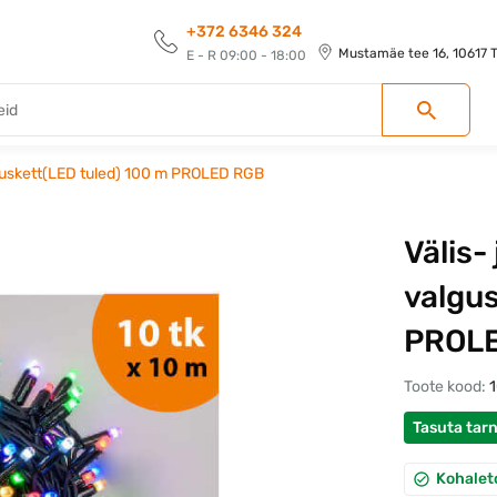
+372 6346 324
Mustamäe tee 16, 10617 Ta
E - R 09:00 - 18:00
lguskett(LED tuled) 100 m PROLED RGB
Välis-
valgus
PROL
Toote kood:
Tasuta tar
Kohalet