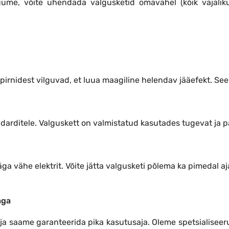
 ruume, võite ühendada valgusketid omavahel (kõik vaja
 pirnidest vilguvad, et luua maagiline helendav jääefekt. Se
darditele. Valguskett on valmistatud kasutades tugevat ja p
ga vähe elektrit. Võite jätta valgusketi põlema ka pimedal aj
aga
i ja saame garanteerida pika kasutusaja. Oleme spetsialise