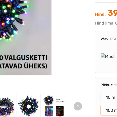
39
Hind:
Hind ilma 
Värv:
RG
Pikkus:
1
10 m
100 