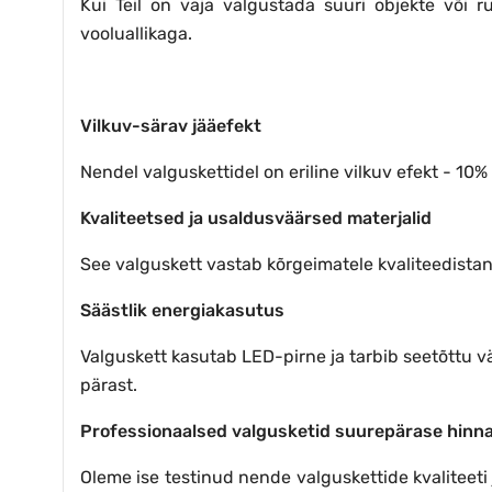
Kui Teil on vaja valgustada suuri objekte või
vooluallikaga.
Vilkuv-särav jääefekt
Nendel valguskettidel on eriline vilkuv efekt - 10%
Kvaliteetsed ja usaldusväärsed materjalid
See valguskett vastab kõrgeimatele kvaliteedistan
Säästlik energiakasutus
Valguskett kasutab LED-pirne ja tarbib seetõttu vä
pärast.
Professionaalsed valgusketid suurepärase hinn
Oleme ise testinud nende valguskettide kvaliteet