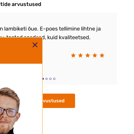
ntide arvustused
sin lambiketi õue. E-poes tellimine lihtne ja
Vä
, tooted soodsad, kuid kvaliteetsed.
.K
 väga kiire.
Kr
Kõik arvustused