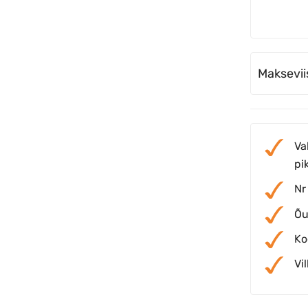
Maksevii
Va
pi
Nr
Õu
Ko
Vi