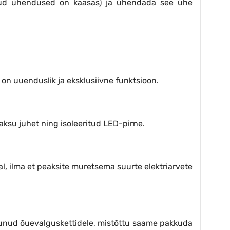
likud ühendused on kaasas) ja ühendada see ühe
e on uuenduslik ja eksklusiivne funktsioon.
aksu juhet ning isoleeritud LED-pirne.
al, ilma et peaksite muretsema suurte elektriarvete
erunud õuevalguskettidele, mistõttu saame pakkuda