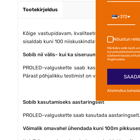
Tootekirjeldus
+372
Kõige vastupidavam, kvaliteetne välis- ja sise
Nõustun rek
sisaldab kuni 100 niiskuskindlat LED-pirni, mis lo
Märkides selle kasti, 
turundustekstsõnumei
Sobib nii välis- kui ka siseruumidesse. Vastupid
süsteemi kaudu antud 
tingimuseks.
PROLED-valguskette saab kasutada nii välis- kui
Pärast põhjalikku testimist on valguskettidele ant
SAADA
Allahindlus kohald
Sobib kasutamiseks aastaringselt
PROLED-valguskette saab kasutada aastaringselt. 
Võimalik omavahel ühendada kuni 100m pikkuse