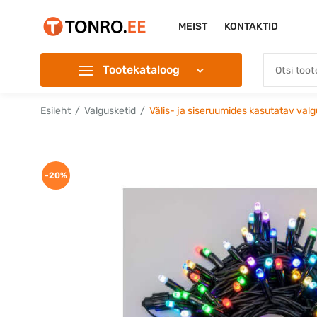
MEIST
KONTAKTID
Tootekataloog
Esileht
Valgusketid
Välis- ja siseruumides kasutatav va
-20%