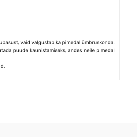
 hubasust, vaid valgustab ka pimedal ümbruskonda.
sutada puude kaunistamiseks, andes neile pimedal
nd.