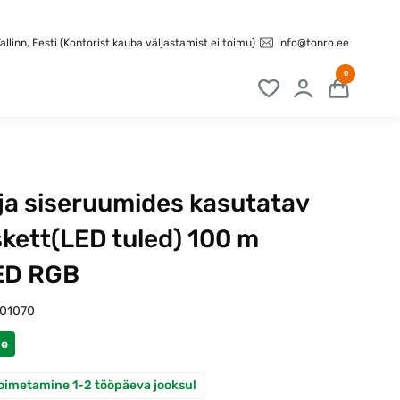
info@tonro.ee
llinn, Eesti (Kontorist kauba väljastamist ei toimu)
0
 ja siseruumides kasutatav
kett(LED tuled) 100 m
ED RGB
101070
ne
oimetamine 1-2 tööpäeva jooksul