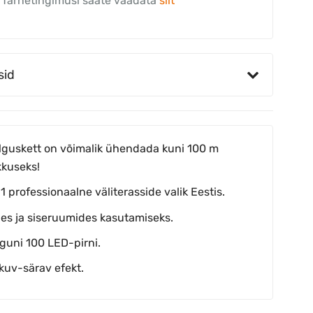
Tarnetingimusi saate vaadata
siit
sid
lguskett on võimalik ühendada kuni 100 m
kkuseks!
 1 professionaalne väliterasside valik Eestis.
es ja siseruumides kasutamiseks.
guni 100 LED-pirni.
lkuv-särav efekt.