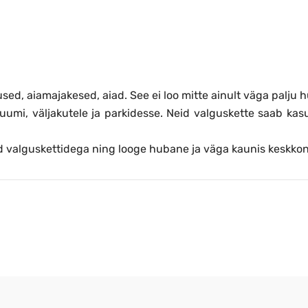
ed, aiamajakesed, aiad. See ei loo mitte ainult väga palju
ruumi, väljakutele ja parkidesse. Neid valguskette saab ka
d valguskettidega ning looge hubane ja väga kaunis keskko