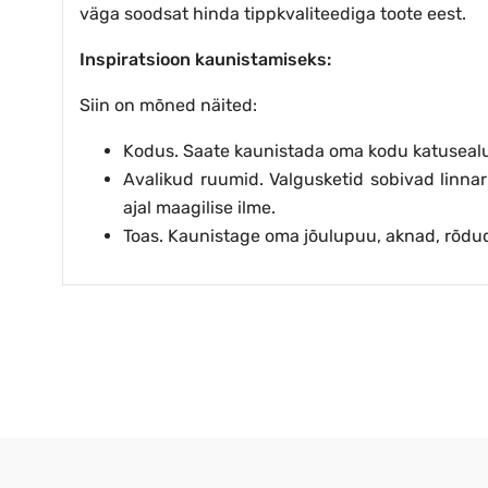
väga soodsat hinda tippkvaliteediga toote eest.
Inspiratsioon kaunistamiseks:
Siin on mõned näited:
Kodus. Saate kaunistada oma kodu katusealus
Avalikud ruumid. Valgusketid sobivad linna
ajal maagilise ilme.
Toas. Kaunistage oma jõulupuu, aknad, rõdu