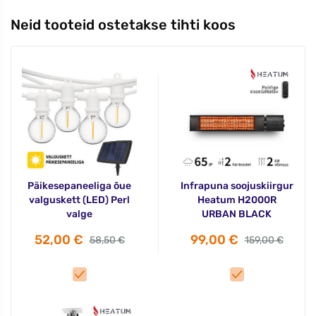
Neid tooteid ostetakse tihti koos
Päikesepaneeliga õue
Infrapuna soojuskiirgur
valguskett (LED) Perl
Heatum H2000R
valge
URBAN BLACK
52,00 €
99,00 €
58,50 €
159,00 €