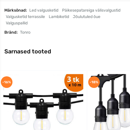
Märksõnad:
Led valgusketid
Päikesepatareiga välisvalgustid
Valgusketid terrassile
Lambiketid
Jõulutuled õue
Valguspallid
Bränd:
Tonro
Sarnased tooted
-16%
-18%