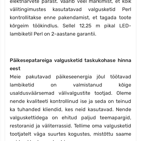
elektriarvete pärast. Väärib veel märkimist, et kõik
välitingimustes kasutatavad valgusketid Perl
kontrollitakse enne pakendamist, et tagada toote
kõrgeim töökindlus. Sellel 12,25 m pikal LED-
lambiketil Perl on 2-aastane garantii.
Päikesepatareiga valgusketid taskukohase hinna
eest
Meie pakutavad päikeseenergia jõul töötavad
lambiketid on valmistanud kõige
usaldusväärsemad välivalgustite tootjad. Oleme
nende kvaliteeti kontrollinud ise ja seda on teinud
ka tuhanded kliendid, kes neid kasutavad. Nende
valguskettidega on ehitud paljud teemapargid,
restoranid ja väliterrassid. Tellime oma valgusketid
tootjatelt väga suurtes kogustes, mistõttu saame