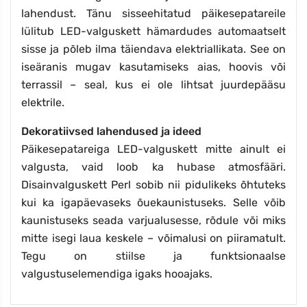
lahendust. Tänu sisseehitatud päikesepatareile
lülitub LED-valguskett hämardudes automaatselt
sisse ja põleb ilma täiendava elektriallikata. See on
iseäranis mugav kasutamiseks aias, hoovis või
terrassil – seal, kus ei ole lihtsat juurdepääsu
elektrile.
Dekoratiivsed lahendused ja ideed
Päikesepatareiga LED-valguskett mitte ainult ei
valgusta, vaid loob ka hubase atmosfääri.
Disainvalguskett Perl sobib nii pidulikeks õhtuteks
kui ka igapäevaseks õuekaunistuseks. Selle võib
kaunistuseks seada varjualusesse, rõdule või miks
mitte isegi laua keskele – võimalusi on piiramatult.
Tegu on stiilse ja funktsionaalse
valgustuselemendiga igaks hooajaks.