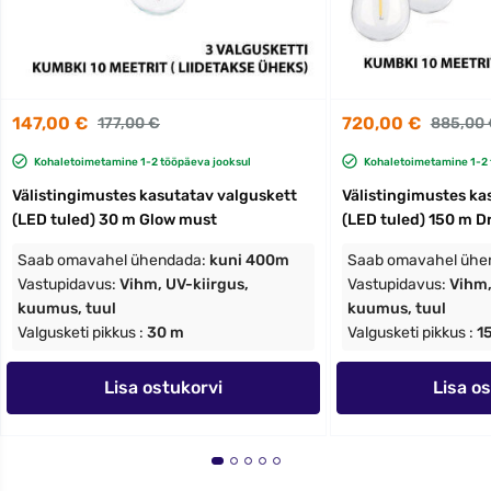
147,00 €
720,00 €
177,00 €
885,00 
Kohaletoimetamine 1-2 tööpäeva jooksul
Kohaletoimetamine 1-2 
Välistingimustes kasutatav valguskett
Välistingimustes ka
(LED tuled) 30 m Glow must
(LED tuled) 150 m D
Saab omavahel ühendada:
kuni 400m
Saab omavahel ühe
Vastupidavus:
Vihm, UV-kiirgus,
Vastupidavus:
Vihm,
kuumus, tuul
kuumus, tuul
Valgusketi pikkus :
30 m
Valgusketi pikkus :
1
Lisa ostukorvi
Lisa o