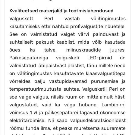
Kvaliteetsed materjalid ja tootmislahendused
Valguskett Perl vastab välitingimustes
kasutamiseks ette nähtud profivalgustite nõuetele.
See on valmistatud valget värvi painduvast ja
suhteliselt paksust kaablist, mida võib kasutada
õues ka talvel miinuskraadide juures.
Päikesepatareiga valgusketi LED-pirnid on
valmistatud läbipaistvast plastist, tänu millele need
on välitingimustes kasutatavate klaasvalgustitega
võrreldes palju vastupidavamad purunemise ja
temperatuurimuutuste suhtes. Valgusketil Perl on
soe valge valgus, niisiis ruum on mitte ainult hästi
valgustatud, vaid ka väga hubane. Lambipirni
võimsus 1 W ja päikesepatarei tagavad ökonoomse
elektritarbimise. Nii saab valgusdekoratsioonidest
rõõmu tunda ilma, et peaks muretsema suuremate