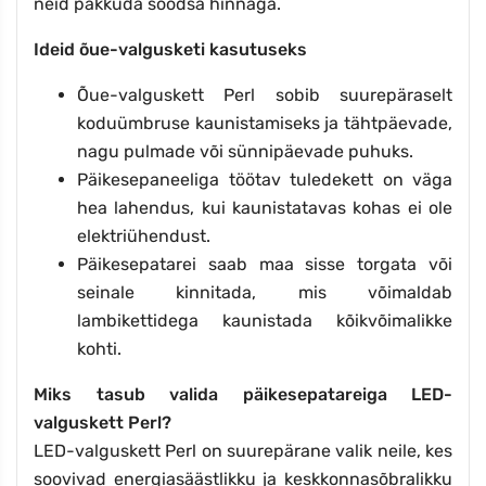
neid pakkuda soodsa hinnaga.
Ideid õue-valgusketi kasutuseks
Õue-valguskett Perl sobib suurepäraselt
koduümbruse kaunistamiseks ja tähtpäevade,
nagu pulmade või sünnipäevade puhuks.
Päikesepaneeliga töötav tuledekett on väga
hea lahendus, kui kaunistatavas kohas ei ole
elektriühendust.
Päikesepatarei saab maa sisse torgata või
seinale kinnitada, mis võimaldab
lambikettidega kaunistada kõikvõimalikke
kohti.
Miks tasub valida päikesepatareiga LED-
valguskett Perl?
LED-valguskett Perl on suurepärane valik neile, kes
soovivad energiasäästlikku ja keskkonnasõbralikku