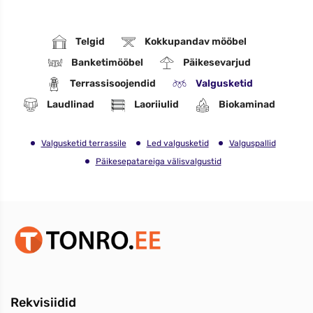
Telgid
Kokkupandav mööbel
Banketimööbel
Päikesevarjud
Terrassisoojendid
Valgusketid
Laudlinad
Laoriiulid
Biokaminad
Valgusketid terrassile
Led valgusketid
Valguspallid
Päikesepatareiga välisvalgustid
Rekvisiidid