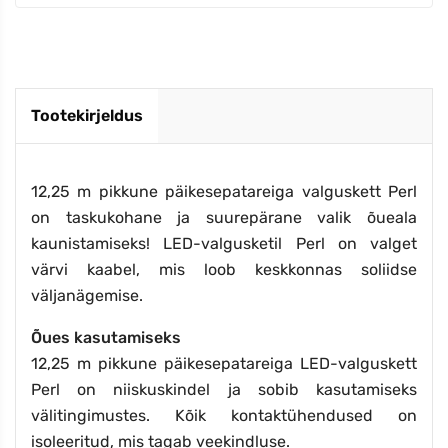
Tootekirjeldus
12,25 m pikkune päikesepatareiga valguskett Perl
on taskukohane ja suurepärane valik õueala
kaunistamiseks! LED-valgusketil Perl on valget
värvi kaabel, mis loob keskkonnas soliidse
väljanägemise.
Õues kasutamiseks
12,25 m pikkune päikesepatareiga LED-valguskett
Perl on niiskuskindel ja sobib kasutamiseks
välitingimustes. Kõik kontaktühendused on
isoleeritud, mis tagab veekindluse.