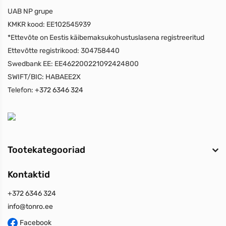
UAB NP grupe
KMKR kood:
EE102545939
*Ettevõte on Eestis käibemaksukohustuslasena registreeritud
Ettevõtte registrikood:
304758440
Swedbank EE:
EE462200221092424800
SWIFT/BIC:
HABAEE2X
Telefon:
+372 6346 324
Tootekategooriad
Kontaktid
+372 6346 324
info@tonro.ee
Facebook