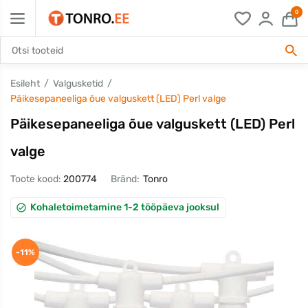
0
Esileht
Valgusketid
Päikesepaneeliga õue valguskett (LED) Perl valge
Päikesepaneeliga õue valguskett (LED) Perl
valge
Toote kood:
200774
Bränd:
Tonro
Kohaletoimetamine 1-2 tööpäeva jooksul
-11%