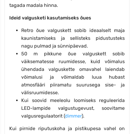
tagada madala hinna.
Ideid valgusketi kasutamiseks õues
Retro õue valguskett sobib ideaalselt maja
kaunistamiseks ja sellisteks pidustusteks
nagu pulmad ja sünnipäevad.
50 m pikkune õue valguskett sobib
väiksematesse ruumidesse, kuid võimalus
ühendada valguskette omavahel laiendab
võimalusi ja võimaldab luua hubast
atmosfääri piiramatu suurusega sise- ja
välisruumidesse.
Kui soovid meeleolu loomiseks reguleerida
LED-lampide valgustugevust, soovitame
valgusregulaatorit (
dimmer
).
Kui pirnide riputuskoha ja pistikupesa vahel on