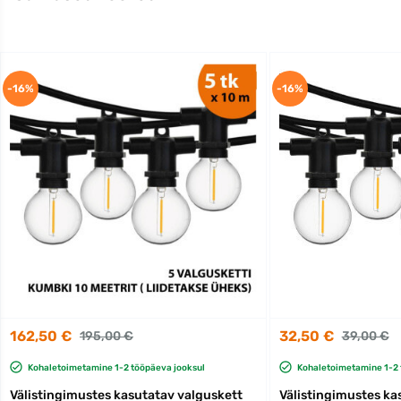
-16%
-16%
162,50 €
32,50 €
195,00 €
39,00 €
Kohaletoimetamine 1-2 tööpäeva jooksul
Kohaletoimetamine 1-2 
Välistingimustes kasutatav valguskett
Välistingimustes ka