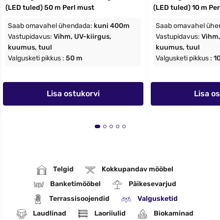
(LED tuled) 50 m Perl must
(LED tuled) 10 m Pe
Saab omavahel ühendada:
kuni 400m
Saab omavahel ühe
Vastupidavus:
Vihm, UV-kiirgus,
Vastupidavus:
Vihm,
kuumus, tuul
kuumus, tuul
Valgusketi pikkus :
50 m
Valgusketi pikkus :
1
Lisa ostukorvi
Lisa o
Telgid
Kokkupandav mööbel
Banketimööbel
Päikesevarjud
Terrassisoojendid
Valgusketid
Laudlinad
Laoriiulid
Biokaminad