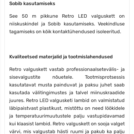
Sobib kasutamiseks
See 50 m pikkune Retro LED valguskett on
niiskuskindel ja Sobib kasutamiseks. Veekindluse
tagamiseks on kõik kontaktühendused isoleeritud.
Kvaliteetsed materjalid ja tootmislahendused
Retro valguskett vastab professionaalsetevälis- ja
sisevalgustite nõuetele. Tootmisprotsessis
kasutatavat musta painduvat ja paksu juhet saab
kasutada välitingimustes ja talvel miinuskraadide
juures. Retro LED valgusketi lambid on valmistatud
läbipaistvast plastikust, mistõttu on need löökidele
ja temperatuurimuutustele palju vastupidavamad
kui klaasist lambid. Retro valguskett on sooja valget
värvi, mis valgustab hästi ruumi ja pakub ka palju