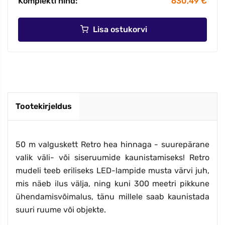
Komplekti hind:
630,49 €
Lisa ostukorvi
Tootekirjeldus
50 m valguskett Retro hea hinnaga - suurepärane
valik väli- või siseruumide kaunistamiseks! Retro
mudeli teeb eriliseks LED-lampide musta värvi juh,
mis näeb ilus välja, ning kuni 300 meetri pikkune
ühendamisvõimalus, tänu millele saab kaunistada
suuri ruume või objekte.