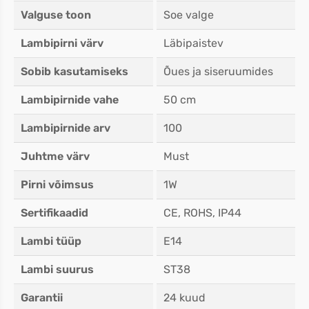
Valguse toon
Soe valge
Lambipirni värv
Läbipaistev
Sobib kasutamiseks
Õues ja siseruumides
Lambipirnide vahe
50 cm
Lambipirnide arv
100
Juhtme värv
Must
Pirni võimsus
1W
Sertifikaadid
CE, ROHS, IP44
Lambi tüüp
E14
Lambi suurus
ST38
Garantii
24 kuud