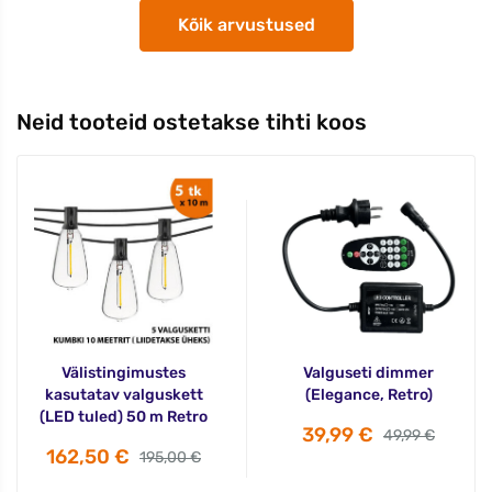
Kõik arvustused
Neid tooteid ostetakse tihti koos
Välistingimustes
Valguseti dimmer
kasutatav valguskett
(Elegance, Retro)
(LED tuled) 50 m Retro
39,99 €
49,99 €
162,50 €
195,00 €