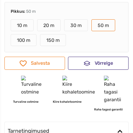
Pikkus:
50 m
10 m
20 m
30 m
50 m
100 m
150 m
Salvesta
Võrrelge
Turvaline ostmine
Kiire kohaletoomine
Raha tagasi garantii
Tarnetingimused