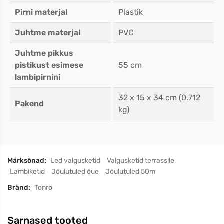
Pirni materjal
Plastik
Juhtme materjal
PVC
Juhtme pikkus
pistikust esimese
55 cm
lambipirnini
32 x 15 x 34 cm (0.712
Pakend
kg)
Märksõnad:
Led valgusketid
Valgusketid terrassile
Lambiketid
Jõulutuled õue
Jõulutuled 50m
Bränd:
Tonro
Sarnased tooted