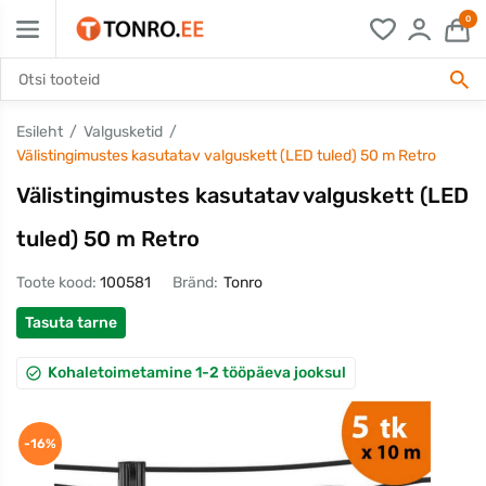
0
Esileht
Valgusketid
Välistingimustes kasutatav valguskett (LED tuled) 50 m Retro
Välistingimustes kasutatav valguskett (LED
tuled) 50 m Retro
Toote kood:
100581
Bränd:
Tonro
Tasuta tarne
Kohaletoimetamine 1-2 tööpäeva jooksul
-16%