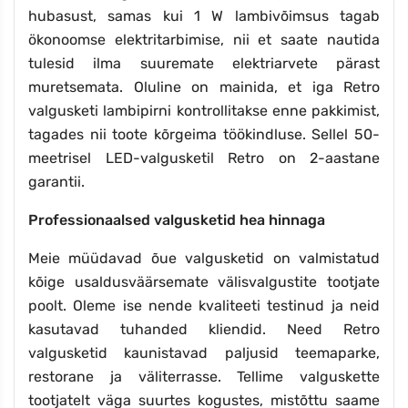
hubasust, samas kui 1 W lambivõimsus tagab
ökonoomse elektritarbimise, nii et saate nautida
tulesid ilma suuremate elektriarvete pärast
muretsemata. Oluline on mainida, et iga Retro
valgusketi lambipirni kontrollitakse enne pakkimist,
tagades nii toote kõrgeima töökindluse. Sellel 50-
meetrisel LED-valgusketil Retro on 2-aastane
garantii.
Professionaalsed valgusketid hea hinnaga
Meie müüdavad õue valgusketid on valmistatud
kõige usaldusväärsemate välisvalgustite tootjate
poolt. Oleme ise nende kvaliteeti testinud ja neid
kasutavad tuhanded kliendid. Need Retro
valgusketid kaunistavad paljusid teemaparke,
restorane ja väliterrasse. Tellime valguskette
tootjatelt väga suurtes kogustes, mistõttu saame