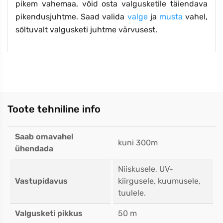
pikem vahemaa, võid osta valgusketile täiendava
pikendusjuhtme. Saad valida
valge
ja
musta
vahel,
sõltuvalt valgusketi juhtme värvusest.
Toote tehniline info
Saab omavahel
kuni 300m
ühendada
Niiskusele, UV-
Vastupidavus
kiirgusele, kuumusele,
tuulele.
Valgusketi pikkus
50 m