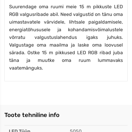
Suurendage oma ruumi meie 15 m pikkuste LED
RGB valgusribade abil. Need valgustid on tänu oma
uimastavatele värvidele, lihtsale paigaldamisele,
energiatõhususele ja kohandamisvõimalustele
võrratu valgustuslahendus igaks juhuks.
Valgustage oma maailma ja laske oma loovusel
särada. Ostke 15 m pikkused LED RGB ribad juba
täna ja muutke oma ruum lummavaks
vaatemänguks.
Toote tehniline info
LED Tüüp
5050