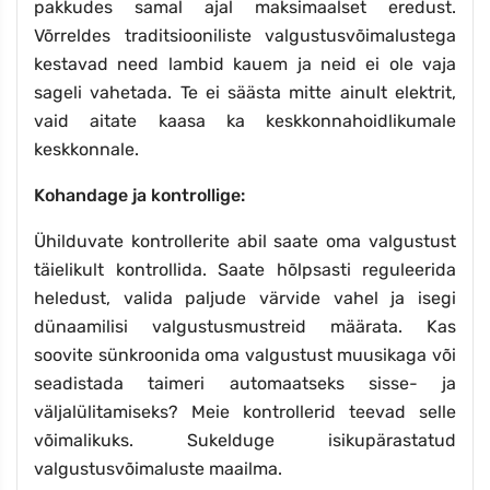
pakkudes samal ajal maksimaalset eredust.
Võrreldes traditsiooniliste valgustusvõimalustega
kestavad need lambid kauem ja neid ei ole vaja
sageli vahetada. Te ei säästa mitte ainult elektrit,
vaid aitate kaasa ka keskkonnahoidlikumale
keskkonnale.
Kohandage ja kontrollige:
Ühilduvate kontrollerite abil saate oma valgustust
täielikult kontrollida. Saate hõlpsasti reguleerida
heledust, valida paljude värvide vahel ja isegi
dünaamilisi valgustusmustreid määrata. Kas
soovite sünkroonida oma valgustust muusikaga või
seadistada taimeri automaatseks sisse- ja
väljalülitamiseks? Meie kontrollerid teevad selle
võimalikuks. Sukelduge isikupärastatud
valgustusvõimaluste maailma.