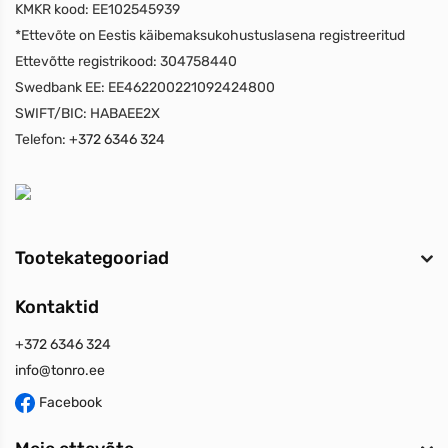
KMKR kood:
EE102545939
*Ettevõte on Eestis käibemaksukohustuslasena registreeritud
Ettevõtte registrikood:
304758440
Swedbank EE:
EE462200221092424800
SWIFT/BIC:
HABAEE2X
Telefon:
+372 6346 324
Tootekategooriad
Kontaktid
+372 6346 324
info@tonro.ee
Facebook