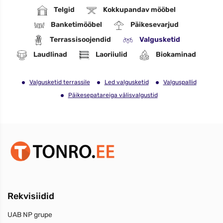
Telgid
Kokkupandav mööbel
Banketimööbel
Päikesevarjud
Terrassisoojendid
Valgusketid
Laudlinad
Laoriiulid
Biokaminad
Valgusketid terrassile
Led valgusketid
Valguspallid
Päikesepatareiga välisvalgustid
Rekvisiidid
UAB NP grupe