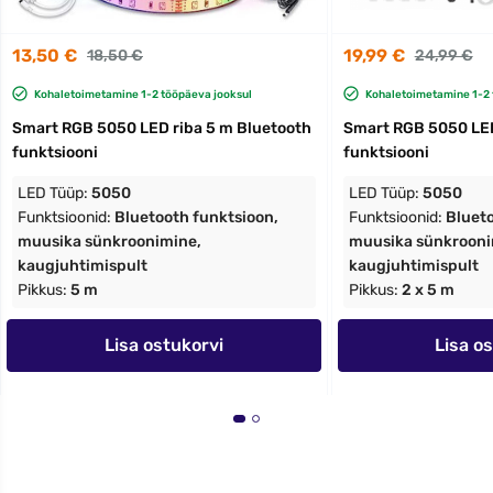
13,50 €
19,99 €
18,50 €
24,99 €
Kohaletoimetamine 1-2 tööpäeva jooksul
Kohaletoimetamine 1-2 
Smart RGB 5050 LED riba 5 m Bluetooth
Smart RGB 5050 LED
funktsiooni
funktsiooni
LED Tüüp:
5050
LED Tüüp:
5050
Funktsioonid:
Bluetooth funktsioon,
Funktsioonid:
Blueto
muusika sünkroonimine,
muusika sünkrooni
kaugjuhtimispult
kaugjuhtimispult
Pikkus:
5 m
Pikkus:
2 x 5 m
Lisa ostukorvi
Lisa o