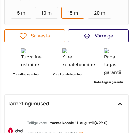
5 m
10 m
15 m
20 m
Salvesta
Võrrelge
Turvaline ostmine
Kiire kohaletoomine
Raha tagasi garantii
Tarnetingimused
Tellige kohe -
toome kohale 11. augustil (4,99 €)