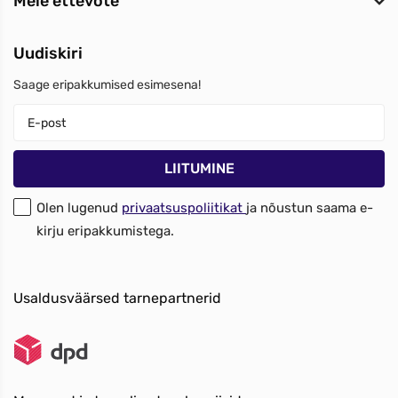
Meie ettevõte
Uudiskiri
Saage eripakkumised esimesena!
Olen lugenud
privaatsuspoliitikat
ja nõustun saama e-
kirju eripakkumistega.
Usaldusväärsed tarnepartnerid