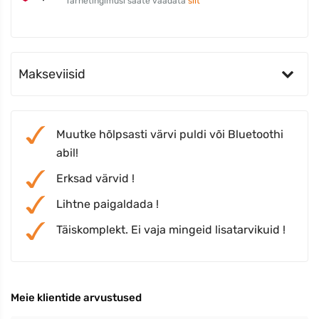
Tarnetingimusi saate vaadata
siit
Makseviisid
Muutke hõlpsasti värvi puldi või Bluetoothi
abil!
Erksad värvid !
Lihtne paigaldada !
Täiskomplekt. Ei vaja mingeid lisatarvikuid !
Meie klientide arvustused