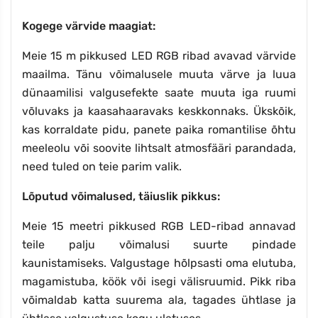
Kogege värvide maagiat:
Meie 15 m pikkused LED RGB ribad avavad värvide
maailma. Tänu võimalusele muuta värve ja luua
dünaamilisi valgusefekte saate muuta iga ruumi
võluvaks ja kaasahaaravaks keskkonnaks. Ükskõik,
kas korraldate pidu, panete paika romantilise õhtu
meeleolu või soovite lihtsalt atmosfääri parandada,
need tuled on teie parim valik.
Lõputud võimalused, täiuslik pikkus:
Meie 15 meetri pikkused RGB LED-ribad annavad
teile palju võimalusi suurte pindade
kaunistamiseks. Valgustage hõlpsasti oma elutuba,
magamistuba, köök või isegi välisruumid. Pikk riba
võimaldab katta suurema ala, tagades ühtlase ja