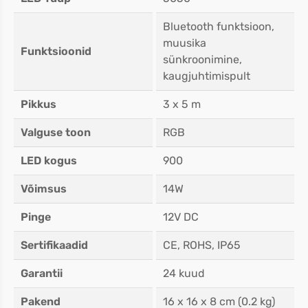
Bluetooth funktsioon,
muusika
Funktsioonid
sünkroonimine,
kaugjuhtimispult
Pikkus
3 x 5 m
Valguse toon
RGB
LED kogus
900
Võimsus
14W
Pinge
12V DC
Sertifikaadid
CE, ROHS, IP65
Garantii
24 kuud
Pakend
16 x 16 x 8 cm (0.2 kg)