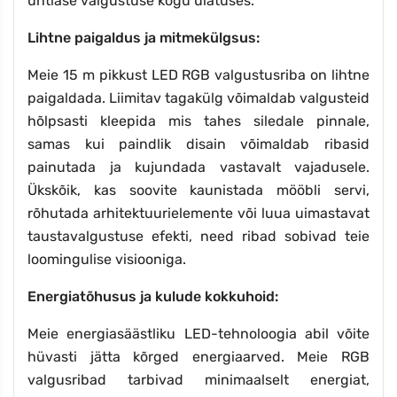
ühtlase valgustuse kogu ulatuses.
Lihtne paigaldus ja mitmekülgsus:
Meie 15 m pikkust LED RGB valgustusriba on lihtne
paigaldada. Liimitav tagakülg võimaldab valgusteid
hõlpsasti kleepida mis tahes siledale pinnale,
samas kui paindlik disain võimaldab ribasid
painutada ja kujundada vastavalt vajadusele.
Ükskõik, kas soovite kaunistada mööbli servi,
rõhutada arhitektuurielemente või luua uimastavat
taustavalgustuse efekti, need ribad sobivad teie
loomingulise visiooniga.
Energiatõhusus ja kulude kokkuhoid:
Meie energiasäästliku LED-tehnoloogia abil võite
hüvasti jätta kõrged energiaarved. Meie RGB
valgusribad tarbivad minimaalselt energiat,