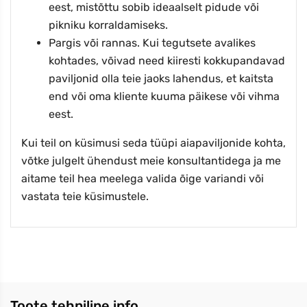
eest, mistõttu sobib ideaalselt pidude või
pikniku korraldamiseks.
Pargis või rannas. Kui tegutsete avalikes
kohtades, võivad need kiiresti kokkupandavad
paviljonid olla teie jaoks lahendus, et kaitsta
end või oma kliente kuuma päikese või vihma
eest.
Kui teil on küsimusi seda tüüpi aiapaviljonide kohta,
võtke julgelt ühendust meie konsultantidega ja me
aitame teil hea meelega valida õige variandi või
vastata teie küsimustele.
Toote tehniline info