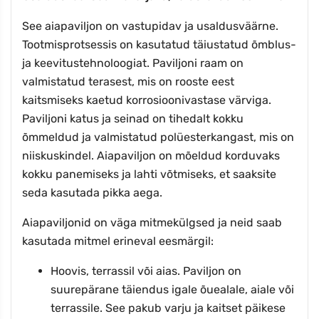
See aiapaviljon on vastupidav ja usaldusväärne.
Tootmisprotsessis on kasutatud täiustatud õmblus-
ja keevitustehnoloogiat. Paviljoni raam on
valmistatud terasest, mis on rooste eest
kaitsmiseks kaetud korrosioonivastase värviga.
Paviljoni katus ja seinad on tihedalt kokku
õmmeldud ja valmistatud polüesterkangast, mis on
niiskuskindel. Aiapaviljon on mõeldud korduvaks
kokku panemiseks ja lahti võtmiseks, et saaksite
seda kasutada pikka aega.
Aiapaviljonid on väga mitmekülgsed ja neid saab
kasutada mitmel erineval eesmärgil:
Hoovis, terrassil või aias. Paviljon on
suurepärane täiendus igale õuealale, aiale või
terrassile. See pakub varju ja kaitset päikese