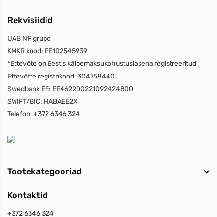
Rekvisiidid
UAB NP grupe
KMKR kood:
EE102545939
*Ettevõte on Eestis käibemaksukohustuslasena registreeritud
Ettevõtte registrikood:
304758440
Swedbank EE:
EE462200221092424800
SWIFT/BIC:
HABAEE2X
Telefon:
+372 6346 324
Tootekategooriad
Kontaktid
+372 6346 324