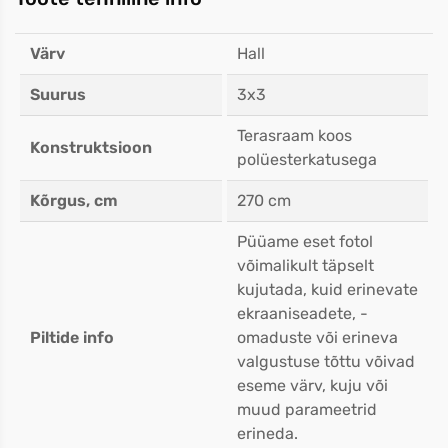
Värv
Hall
Suurus
3x3
Terasraam koos
Konstruktsioon
polüesterkatusega
Kõrgus, cm
270 cm
Püüame eset fotol
võimalikult täpselt
kujutada, kuid erinevate
ekraaniseadete, -
Piltide info
omaduste või erineva
valgustuse tõttu võivad
eseme värv, kuju või
muud parameetrid
erineda.