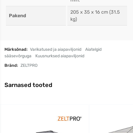
205 x 35 x 16 cm (31.5
Pakend
kg)
Märksõnad:
Varikatused ja aiapaviljonid
Aiatelgid
sääsevõrguga
Kuusnurksed aiapaviljonid
Bränd:
ZELTPRO
Sarnased tooted