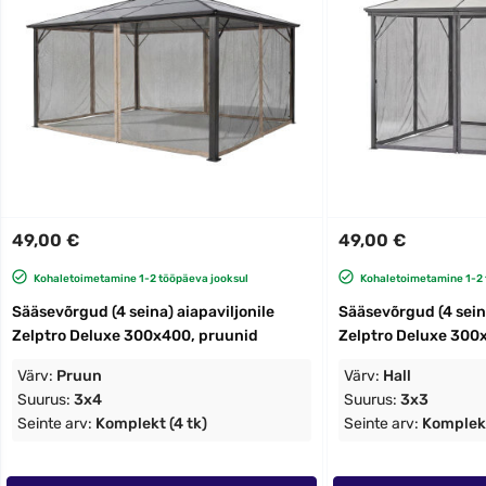
49,00 €
49,00 €
Kohaletoimetamine 1-2 tööpäeva jooksul
Kohaletoimetamine 1-2 
Sääsevõrgud (4 seina) aiapaviljonile
Sääsevõrgud (4 seina
Zelptro Deluxe 300x400, pruunid
Zelptro Deluxe 300x
Värv:
Pruun
Värv:
Hall
Suurus:
3x4
Suurus:
3x3
Seinte arv:
Komplekt (4 tk)
Seinte arv:
Komplekt