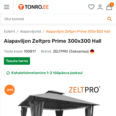
0
Esileht
Aiapaviljonid
Aiapaviljon Zeltpro Prime 300x300 Hall
Aiapaviljon Zeltpro Prime 300x300 Hall
Toote kood:
100817
Bränd:
ZELTPRO
(Saksamaa)
Tasuta tarne
Kohaletoimetamine 1-2 tööpäeva jooksul
-24%