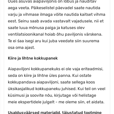
Õues asuvas aiapaviljonis on lõbus ja nauditav
aega veeta. Päikeselistel päevadel saate nautida
varju ja vihmase ilmaga võite nautida kaitset vihma
eest. Seinu saab avada vastavalt vajadusele, nii et
saate luua mõnusa paiga ja katuses olev
ventilatsioonikanal hoiab õhu paviljonis värskena.
Te ei śaa isegi aru kui juba veedate siin suurema
osa oma ajast.
Kiire ja lihtne kokkupanek
Aiapaviljoni kokkupanekuks ei ole vaja eriteadmisi,
seda on kiire ja lihtne üles panna. Kui ostate
kokkupandava aiapaviljoni, saate sellega koos
üksikasjalikud kokkupaneku juhised. Kui teil on veel
küsimusi ja soovite nõu, kirjutage või helistage
meie ekspertidele julgelt - me oleme siin, et aidata.
Usaldusväärsed materjalid, täiustatud tootmine