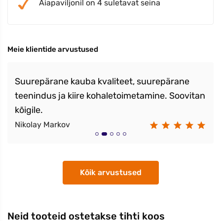
Aiapaviljonil on 4 suletavat seina
Meie klientide arvustused
Suurepärane kauba kvaliteet, suurepärane
teenindus ja kiire kohaletoimetamine. Soovitan
kõigile.
Nikolay Markov
Kõik arvustused
Neid tooteid ostetakse tihti koos