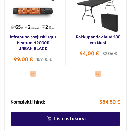
Infrapuna soojuskiirgur
Kokkupandav laud 180
Heatum H2000R
cm Must
URBAN BLACK
64,00 €
82,06 €
99,00 €
159,00 €
Komplekti hind:
384,50 €
Lisa ostukorvi