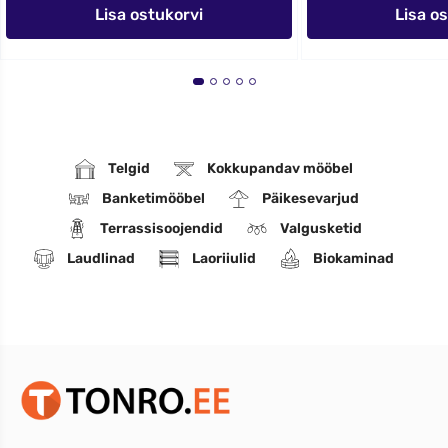
Lisa ostukorvi
Lisa o
Telgid
Kokkupandav mööbel
Banketimööbel
Päikesevarjud
Terrassisoojendid
Valgusketid
Laudlinad
Laoriiulid
Biokaminad