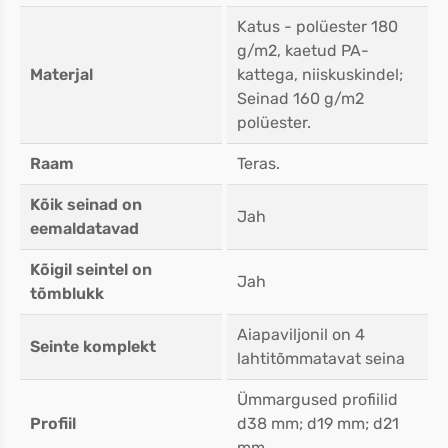
Katus - polüester 180
g/m2, kaetud PA-
Materjal
kattega, niiskuskindel;
Seinad 160 g/m2
polüester.
Raam
Teras.
Kõik seinad on
Jah
eemaldatavad
Kõigil seintel on
Jah
tõmblukk
Aiapaviljonil on 4
Seinte komplekt
lahtitõmmatavat seina
Ümmargused profiilid
Profiil
d38 mm; d19 mm; d21
mm.