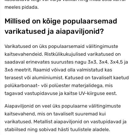
meeles pidada.
Millised on kõige populaarsemad
varikatused ja aiapaviljonid?
Varikatused on üks populaarsemaid välitingimuste
kaitsevahendeid. Ristkülikukujulised varikatused on
saadaval erinevates suurustes nagu 3x3, 3x4, 3x4,5 ja
3x6 meetrit. Raamid võivad olla valmistatud kas
terasest või alumiiniumist. Katused on tavaliselt kaetud
polükarbonaat- või polüester materjalidega, mis
tagavad vastupidavuse ja kaitse UV-kiirguse eest.
Aiapaviljonid on veel üks populaarne välitingimuste
kaitsevahend, mis on tavaliselt suuremad kui
varikatused. Metallist aiapaviljonid on vastupidavad ja
stabiilsed ning sobivad hästi tuulistele aladele.