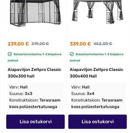
239,00 €
339,00 €
319,00 €
452,00 €
Kohaletoimetamine 1-2 tööpäeva
Kohaletoimetamine 1-2 tööpäeva
jooksul
jooksul
Aiapaviljon Zeltpro Classic
Aiapaviljon Zeltpro Classic
300x300 hall
300x400 Hall
Värv:
Hall
Värv:
Hall
Suurus:
3x3
Suurus:
3x4
Konstruktsioon:
Terasraam
Konstruktsioon:
Terasraam
koos polüesterkatusega
koos polüesterkatusega
Lisa ostukorvi
Lisa ostukorvi