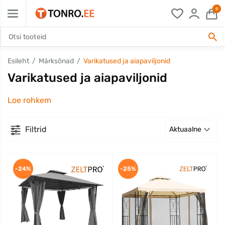
0
Esileht
Märksõnad
Varikatused ja aiapaviljonid
Varikatused ja aiapaviljonid
Loe rohkem
Filtrid
Aktuaalne
-24%
-25%