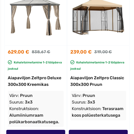
629,00 €
239,00 €
838,67 €
319,00 €
Kohaletoimetamine 1-2 tööpäeva
Kohaletoimetamine 1-2 tööpäeva
jooksul
jooksul
Aiapaviljon Zeltpro Deluxe
Aiapaviljon Zeltpro Classic
300x300 Kreemikas
300x300 Pruun
Värv:
Pruun
Värv:
Pruun
Suurus:
3x3
Suurus:
3x3
Konstruktsioon:
Konstruktsioon:
Terasraam
Alumiiniumraam
koos polüesterkatusega
polükarbonaatkatusega.