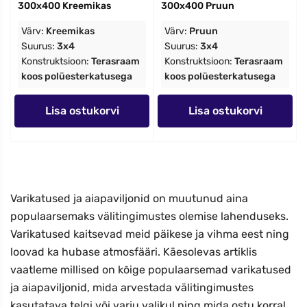
300x400 Kreemikas
300x400 Pruun
Värv:
Kreemikas
Värv:
Pruun
Suurus:
3x4
Suurus:
3x4
Konstruktsioon:
Terasraam
Konstruktsioon:
Terasraam
koos polüesterkatusega
koos polüesterkatusega
Lisa ostukorvi
Lisa ostukorvi
+372
Varikatused ja aiapaviljonid on muutunud aina
Nõustun reklaamsõnumite saamisega
populaarsemaks välitingimustes olemise lahenduseks.
Märkides selle kasti, annan nõusoleku saada turundustekstsõnumeid automaatse
telefonikõnede süsteemi kaudu antud numbrile. Nõusolek ei ole ostu tingimuseks.
Varikatused kaitsevad meid päikese ja vihma eest ning
loovad ka hubase atmosfääri. Käesolevas artiklis
SAADA 5% ALLAHINDLUST
vaatleme millised on kõige populaarsemad varikatused
ja aiapaviljonid, mida arvestada välitingimustes
Allahindlus kohaldatakse ainult valitud kategooriatele
kasutatava telgi või varju valikul ning mida ostu korral