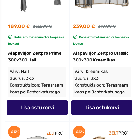
189,00 €
239,00 €
252,00 €
319,00 €
Kohaletoimetamine 1-2 tööpäeva
Kohaletoimetamine 1-2 tööpäeva
jooksul
jooksul
Aiapaviljon Zeltpro Prime
Aiapaviljon Zeltpro Classic
300x300 Hall
300x300 Kreemikas
Värv:
Hall
Värv:
Kreemikas
Suurus:
3x3
Suurus:
3x3
Konstruktsioon:
Terasraam
Konstruktsioon:
Terasraam
koos polüesterkatusega
koos polüesterkatusega
Lisa ostukorvi
Lisa ostukorvi
-25%
-25%