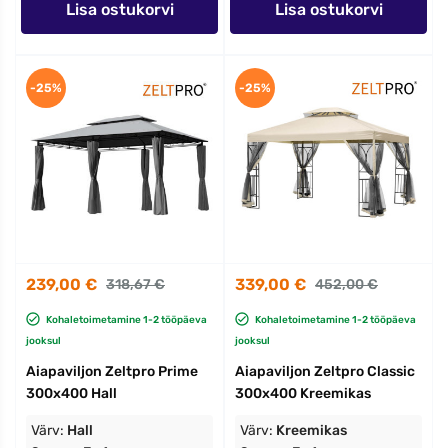
Lisa ostukorvi
Lisa ostukorvi
-25%
-25%
239,00 €
339,00 €
318,67 €
452,00 €
Kohaletoimetamine 1-2 tööpäeva
Kohaletoimetamine 1-2 tööpäeva
jooksul
jooksul
Aiapaviljon Zeltpro Prime
Aiapaviljon Zeltpro Classic
300x400 Hall
300x400 Kreemikas
Värv:
Hall
Värv:
Kreemikas