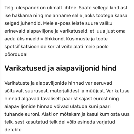
Telgi ülespanek on ülimalt lihtne. Saate sellega kindlasti
ise hakkama ning me anname selle jaoks tootega kaasa
selged juhendid. Meie e-poes leiate suure valiku
erinevaid aiapaviljone ja varikatuseid, et luua just oma
aeda üks meeldiv õhkkond. Küsimuste ja toote
spetsifikatsioonide korral võite alati meie poole
pöörduda!
Varikatused ja aiapaviljonid hind
Varikatuste ja aiapaviljonide hinnad varieeruvad
sõltuvalt suurusest, materjalidest ja müüjast. Varikatuse
hinnad algavad tavaliselt paarist sajast eurost ning
aiapaviljonide hinnad võivad ulatuda kuni paari
tuhande euroni. Alati on mõtekam ja kasulikum osta uus
telk, sest kasutatud telkidel võib esineda varjatud
defekte.