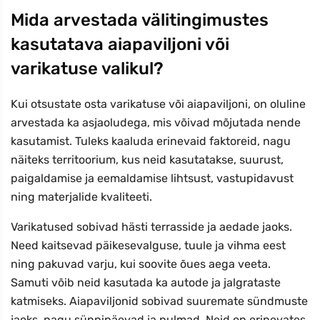
Mida arvestada välitingimustes
kasutatava aiapaviljoni või
varikatuse valikul?
Kui otsustate osta varikatuse või aiapaviljoni, on oluline
arvestada ka asjaoludega, mis võivad mõjutada nende
kasutamist. Tuleks kaaluda erinevaid faktoreid, nagu
näiteks territoorium, kus neid kasutatakse, suurust,
paigaldamise ja eemaldamise lihtsust, vastupidavust
ning materjalide kvaliteeti.
Varikatused sobivad hästi terrasside ja aedade jaoks.
Need kaitsevad päikesevalguse, tuule ja vihma eest
ning pakuvad varju, kui soovite õues aega veeta.
Samuti võib neid kasutada ka autode ja jalgrataste
katmiseks. Aiapaviljonid sobivad suuremate sündmuste
jaoks, nagu sünnipäevad ja pulmad. Neid on erinevates