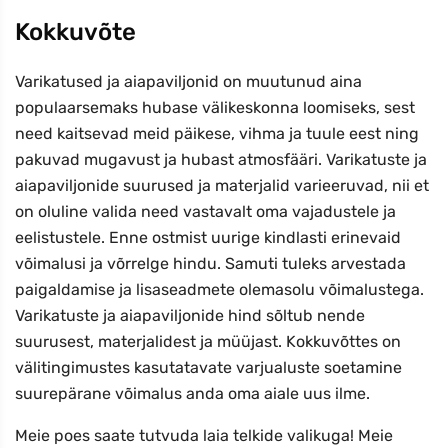
Kokkuvõte
Varikatused ja aiapaviljonid on muutunud aina
populaarsemaks hubase välikeskonna loomiseks, sest
need kaitsevad meid päikese, vihma ja tuule eest ning
pakuvad mugavust ja hubast atmosfääri. Varikatuste ja
aiapaviljonide suurused ja materjalid varieeruvad, nii et
on oluline valida need vastavalt oma vajadustele ja
eelistustele. Enne ostmist uurige kindlasti erinevaid
võimalusi ja võrrelge hindu. Samuti tuleks arvestada
paigaldamise ja lisaseadmete olemasolu võimalustega.
Varikatuste ja aiapaviljonide hind sõltub nende
suurusest, materjalidest ja müüjast. Kokkuvõttes on
välitingimustes kasutatavate varjualuste soetamine
suurepärane võimalus anda oma aiale uus ilme.
Meie poes saate tutvuda laia telkide valikuga! Meie