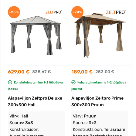
-25%
-24%
629,00 €
189,00 €
838,67 €
252,00 €
Kohaletoimetamine 1-2 tööpäeva
Kohaletoimetamine 1-2 tööpäeva
jooksul
jooksul
Aiapaviljon Zeltpro Deluxe
Aiapaviljon Zeltpro Prime
300x300 Hall
300x300 Pruun
Värv:
Hall
Värv:
Pruun
Suurus:
3x3
Suurus:
3x3
Konstruktsioon:
Konstruktsioon:
Terasraam