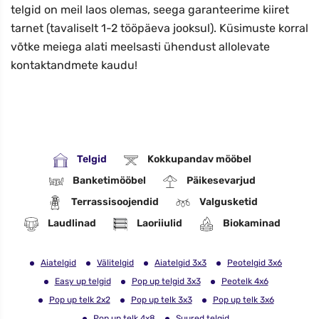
telgid on meil laos olemas, seega garanteerime kiiret
tarnet (tavaliselt 1-2 tööpäeva jooksul). Küsimuste korral
võtke meiega alati meelsasti ühendust allolevate
kontaktandmete kaudu!
Telgid
Kokkupandav mööbel
Banketimööbel
Päikesevarjud
Terrassisoojendid
Valgusketid
Laudlinad
Laoriiulid
Biokaminad
Aiatelgid
Välitelgid
Aiatelgid 3x3
Peotelgid 3x6
Easy up telgid
Pop up telgid 3x3
Peotelk 4x6
Pop up telk 2x2
Pop up telk 3x3
Pop up telk 3x6
Pop up telk 4x8
Suured telgid