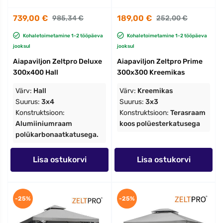
739,00 €
189,00 €
985,34 €
252,00 €
Kohaletoimetamine 1-2 tööpäeva
Kohaletoimetamine 1-2 tööpäeva
jooksul
jooksul
Aiapaviljon Zeltpro Deluxe
Aiapaviljon Zeltpro Prime
300x400 Hall
300x300 Kreemikas
Värv:
Hall
Värv:
Kreemikas
Suurus:
3x4
Suurus:
3x3
Konstruktsioon:
Konstruktsioon:
Terasraam
Alumiiniumraam
koos polüesterkatusega
polükarbonaatkatusega.
Lisa ostukorvi
Lisa ostukorvi
-25%
-25%