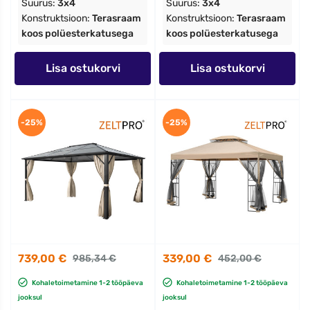
Suurus:
3x4
Suurus:
3x4
Konstruktsioon:
Terasraam
Konstruktsioon:
Terasraam
koos polüesterkatusega
koos polüesterkatusega
Lisa ostukorvi
Lisa ostukorvi
-25%
-25%
739,00 €
339,00 €
985,34 €
452,00 €
Kohaletoimetamine 1-2 tööpäeva
Kohaletoimetamine 1-2 tööpäeva
jooksul
jooksul