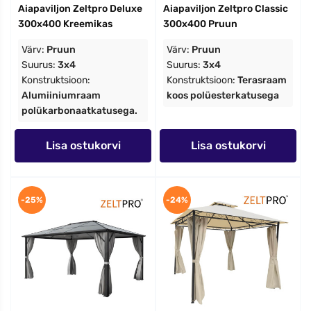
Aiapaviljon Zeltpro Deluxe
Aiapaviljon Zeltpro Classic
300x400 Kreemikas
300x400 Pruun
Värv:
Pruun
Värv:
Pruun
Suurus:
3x4
Suurus:
3x4
Konstruktsioon:
Konstruktsioon:
Terasraam
Alumiiniumraam
koos polüesterkatusega
polükarbonaatkatusega.
Lisa ostukorvi
Lisa ostukorvi
-25%
-24%