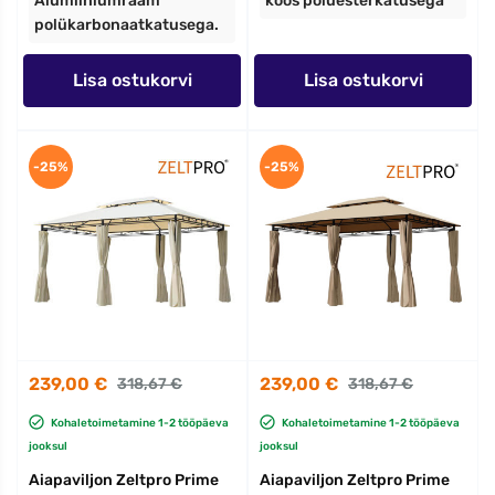
Alumiiniumraam
koos polüesterkatusega
polükarbonaatkatusega.
Lisa ostukorvi
Lisa ostukorvi
-25%
-25%
239,00 €
239,00 €
318,67 €
318,67 €
Kohaletoimetamine 1-2 tööpäeva
Kohaletoimetamine 1-2 tööpäeva
jooksul
jooksul
Aiapaviljon Zeltpro Prime
Aiapaviljon Zeltpro Prime