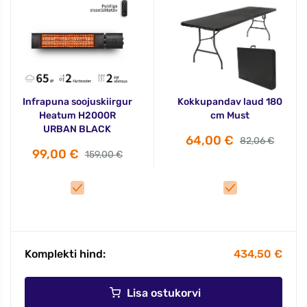
Infrapuna soojuskiirgur
Kokkupandav laud 180
Heatum H2000R
cm Must
URBAN BLACK
64,00 €
82,06 €
99,00 €
159,00 €
Komplekti hind:
434,50 €
Lisa ostukorvi