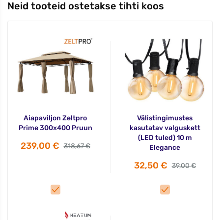
Neid tooteid ostetakse tihti koos
Aiapaviljon Zeltpro
Välistingimustes
Prime 300x400 Pruun
kasutatav valguskett
(LED tuled) 10 m
239,00 €
318,67 €
Elegance
32,50 €
39,00 €