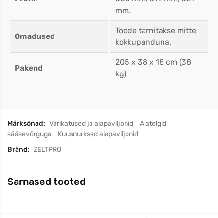
mm.
Toode tarnitakse mitte
Omadused
kokkupanduna.
205 x 38 x 18 cm (38
Pakend
kg)
Märksõnad:
Varikatused ja aiapaviljonid
Aiatelgid
sääsevõrguga
Kuusnurksed aiapaviljonid
Bränd:
ZELTPRO
Sarnased tooted