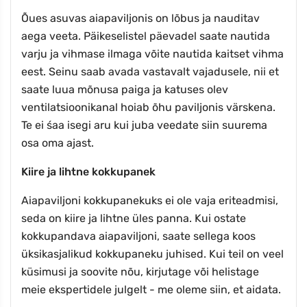
Õues asuvas aiapaviljonis on lõbus ja nauditav
aega veeta. Päikeselistel päevadel saate nautida
varju ja vihmase ilmaga võite nautida kaitset vihma
eest. Seinu saab avada vastavalt vajadusele, nii et
saate luua mõnusa paiga ja katuses olev
ventilatsioonikanal hoiab õhu paviljonis värskena.
Te ei śaa isegi aru kui juba veedate siin suurema
osa oma ajast.
Kiire ja lihtne kokkupanek
Aiapaviljoni kokkupanekuks ei ole vaja eriteadmisi,
seda on kiire ja lihtne üles panna. Kui ostate
kokkupandava aiapaviljoni, saate sellega koos
üksikasjalikud kokkupaneku juhised. Kui teil on veel
küsimusi ja soovite nõu, kirjutage või helistage
meie ekspertidele julgelt - me oleme siin, et aidata.