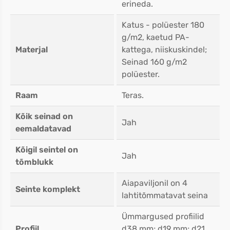
erineda.
Katus - polüester 180
g/m2, kaetud PA-
Materjal
kattega, niiskuskindel;
Seinad 160 g/m2
polüester.
Raam
Teras.
Kõik seinad on
Jah
eemaldatavad
Kõigil seintel on
Jah
tõmblukk
Aiapaviljonil on 4
Seinte komplekt
lahtitõmmatavat seina
Ümmargused profiilid
Profiil
d38 mm; d19 mm; d21