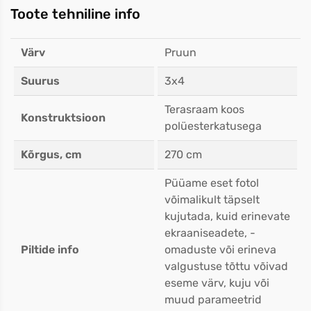
Toote tehniline info
Värv
Pruun
Suurus
3x4
Terasraam koos
Konstruktsioon
polüesterkatusega
Kõrgus, cm
270 cm
Püüame eset fotol
võimalikult täpselt
kujutada, kuid erinevate
ekraaniseadete, -
Piltide info
omaduste või erineva
valgustuse tõttu võivad
eseme värv, kuju või
muud parameetrid