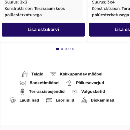
Suurus:
3x3
Suurus:
3x4
Konstruktsioon:
Terasraam koos
Konstruktsioon:
Ter
polüesterkatusega
polüesterkatusega
Lisa ostukorvi
Lisa o
Telgid
Kokkupandav mööbel
Banketimööbel
Päikesevarjud
Terrassisoojendid
Valgusketid
Laudlinad
Laoriiulid
Biokaminad