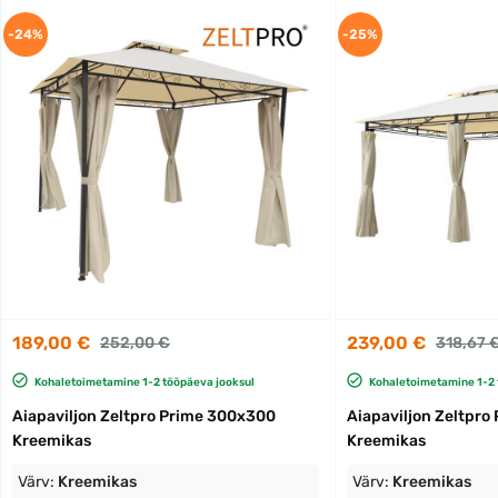
-24%
-25%
189,00 €
239,00 €
252,00 €
318,67 
Kohaletoimetamine 1-2 tööpäeva jooksul
Kohaletoimetamine 1-2 
Aiapaviljon Zeltpro Prime 300x300
Aiapaviljon Zeltpr
Kreemikas
Kreemikas
Värv:
Kreemikas
Värv:
Kreemikas