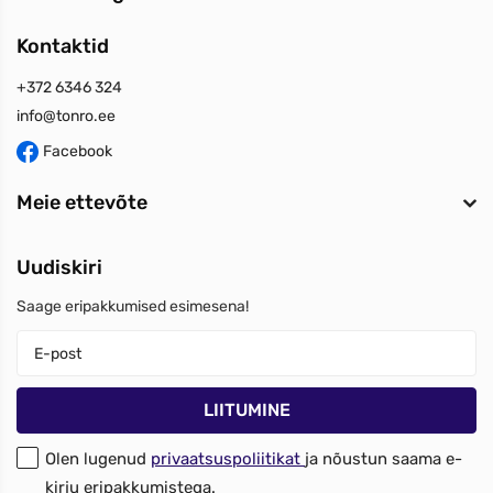
Kontaktid
+372 6346 324
info@tonro.ee
Facebook
Meie ettevõte
Uudiskiri
Saage eripakkumised esimesena!
Olen lugenud
privaatsuspoliitikat
ja nõustun saama e-
kirju eripakkumistega.