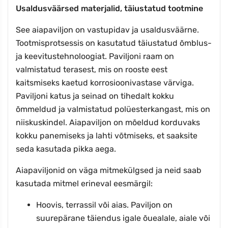
Usaldusväärsed materjalid, täiustatud tootmine
See aiapaviljon on vastupidav ja usaldusväärne.
Tootmisprotsessis on kasutatud täiustatud õmblus-
ja keevitustehnoloogiat. Paviljoni raam on
valmistatud terasest, mis on rooste eest
kaitsmiseks kaetud korrosioonivastase värviga.
Paviljoni katus ja seinad on tihedalt kokku
õmmeldud ja valmistatud polüesterkangast, mis on
niiskuskindel. Aiapaviljon on mõeldud korduvaks
kokku panemiseks ja lahti võtmiseks, et saaksite
seda kasutada pikka aega.
Aiapaviljonid on väga mitmekülgsed ja neid saab
kasutada mitmel erineval eesmärgil:
Hoovis, terrassil või aias. Paviljon on
suurepärane täiendus igale õuealale, aiale või