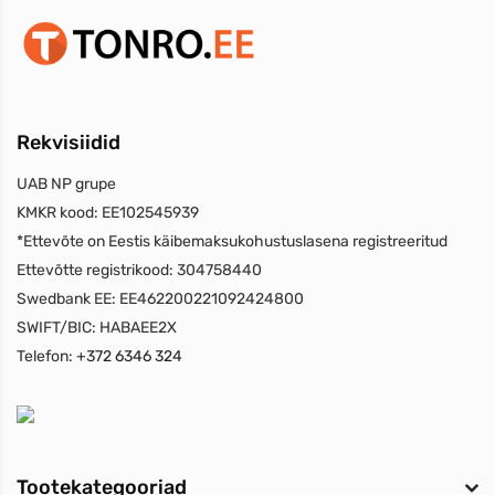
Rekvisiidid
UAB NP grupe
KMKR kood:
EE102545939
*Ettevõte on Eestis käibemaksukohustuslasena registreeritud
Ettevõtte registrikood:
304758440
Swedbank EE:
EE462200221092424800
SWIFT/BIC:
HABAEE2X
Telefon:
+372 6346 324
Tootekategooriad