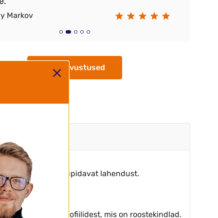
e.
ay Markov
Ra
Kõik arvustused
valiteetset ja vastupidavat lahendust.
atest alumiiniumprofiilidest, mis on roostekindlad.