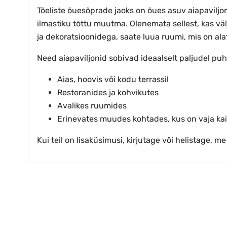
Tõeliste õuesõprade jaoks on õues asuv aiapaviljon
ilmastiku tõttu muutma. Olenemata sellest, kas väl
ja dekoratsioonidega, saate luua ruumi, mis on al
Need aiapaviljonid sobivad ideaalselt paljudel pu
Aias, hoovis või kodu terrassil
Restoranides ja kohvikutes
Avalikes ruumides
Erinevates muudes kohtades, kus on vaja kai
Kui teil on lisaküsimusi, kirjutage või helistage, m