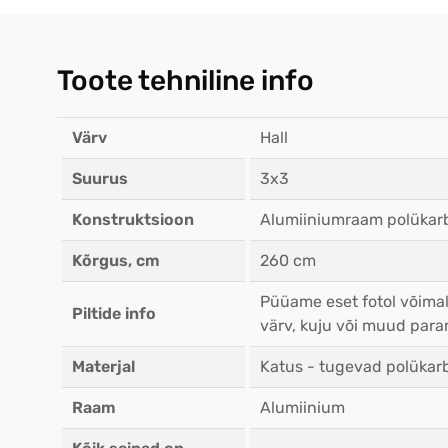
Toote tehniline info
Värv
Hall
Suurus
3x3
Konstruktsioon
Alumiiniumraam polükar
Kõrgus, cm
260 cm
Püüame eset fotol võimal
Piltide info
värv, kuju või muud para
Materjal
Katus - tugevad polükarb
Raam
Alumiinium