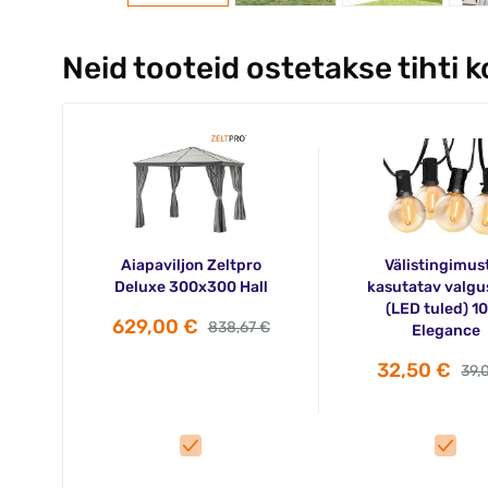
Neid tooteid ostetakse tihti 
Aiapaviljon Zeltpro
Välistingimus
Deluxe 300x300 Hall
kasutatav valgu
(LED tuled) 1
629,00 €
838,67 €
Elegance
32,50 €
39,