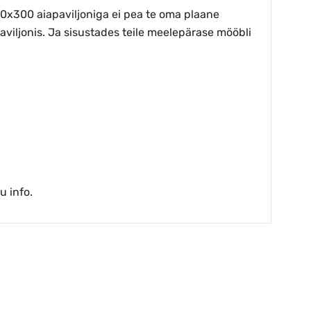
300x300 aiapaviljoniga ei pea te oma plaane
aviljonis. Ja sisustades teile meelepärase mööbli
u info.