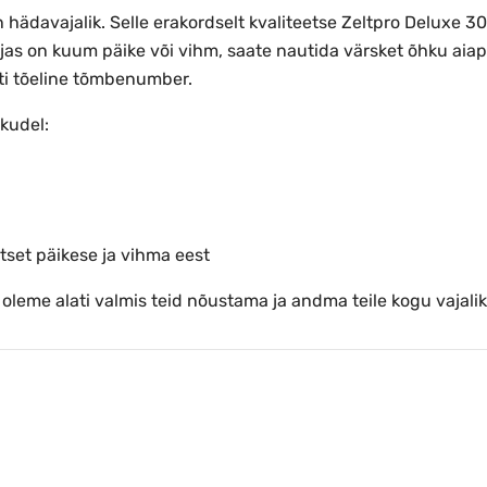
 hädavajalik. Selle erakordselt kvaliteetse Zeltpro Deluxe 
jas on kuum päike või vihm, saate nautida värsket õhku aiap
ati tõeline tõmbenumber.
hkudel:
tset päikese ja vihma eest
e oleme alati valmis teid nõustama ja andma teile kogu vajalik