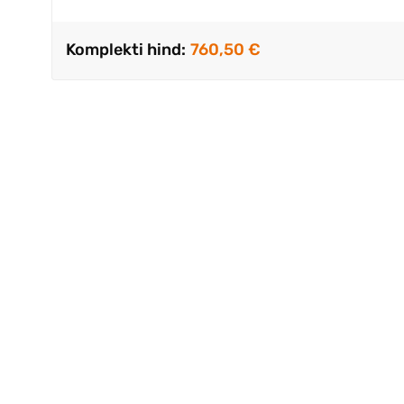
Komplekti hind:
760,50 €
Väga kii
.Kvalite