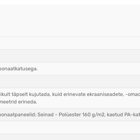
bonaatkatusega.
ikult täpselt kujutada, kuid erinevate ekraaniseadete, -oma
meetrid erineda.
onaatpaneelid; Seinad - Polüester 160 g/m2, kaetud PA-katt