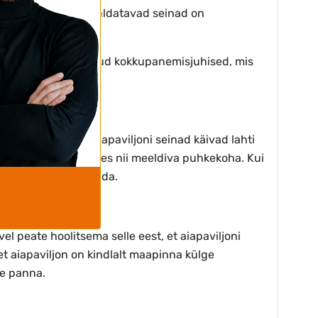
 ja vihma eest. Eemaldatavad seinad on
niga saate üksikasjalikud kokkupanemisjuhised, mis
ka vihma korral. Aiapaviljoni seinad käivad lahti
millised sulgete, luues nii meeldiva puhkekoha. Kui
elle täielikult sulgeda.
 peate hoolitsema selle eest, et aiapaviljoni
t aiapaviljon on kindlalt maapinna külge
le panna.