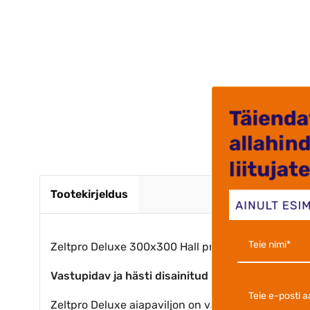
Krista J
Tootekirjeldus
Zeltpro Deluxe 300x300 Hall premium alumiiniumis
Vastupidav ja hästi disainitud
Zeltpro Deluxe aiapaviljon on valmistatud erakords