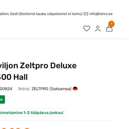
info@tonro.ee
llinn, Eesti (Kontorist kauba väljastamist ei toimu)
0
iljon Zeltpro Deluxe
00 Hall
100824
Bränd:
ZELTPRO
(Saksamaa)
ne
oimetamine 1-2 tööpäeva jooksul