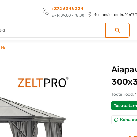
+372 6346 324
Mustamäe tee 16, 10617 Ta
E - R 09:00 - 18:00
 Hall
Aiapav
300x3
Toote kood:
Tasuta tar
Kohalet