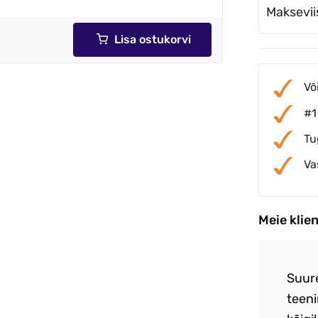
Maksevii
Lisa ostukorvi
Võ
#1
Tu
Va
Meie klie
re teenindus .Toote ja hinna suhe paigas
Suur
etne toode .
teeni