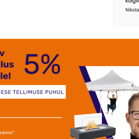
kõigil
aksen Alonjum OÜ
Nikol
t aiapaviljon polükarbonaatkatusega - neile, kes soovivad k
elt kvaliteetsetest materjalidest: raam on valmistatud tugev