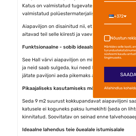
Katus on valmistatud tugevatest, UV-kindlatest p
valmistatud polüestermaterjalist, mis on niiskusk
+372
Aiapaviljon on disainitud nii, et seda on lihtne ko
aitavad teil selle kiiresti ja vaevata kokku panna.
Nõustun rek
Funktsionaalne - sobib ideaalselt kõikide ilmasti
Märkides selle kasti, 
turundustekstsõnumei
süsteemi kaudu antud 
tingimuseks.
See Hall värvi aiapaviljon on mitmekülgne ja seda 
ja neid saab sulgeda, kui need kokku tõmmata. Seet
SAADA
jätate paviljoni aeda pikemaks ajaks ja soovite kai
Pikaajaliseks kasutamiseks mõeldud aiapaviljon
Allahindlus kohald
Seda 9 m2 suurust kokkupandavat aiapaviljoni saab
katusele ei koguneks paksu lumekihti (seda on lih
kinnitatud. Soovitatav on seinad enne talvehooa
Ideaalne lahendus teie õuealale istumisalale