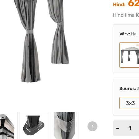
62
Hind:
Hind ilma 
Värv:
Hall
Suurus:
3x3