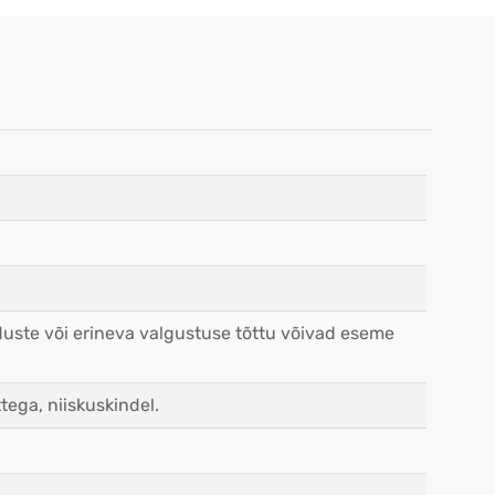
duste või erineva valgustuse tõttu võivad eseme
ega, niiskuskindel.