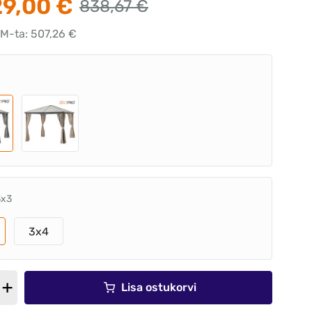
9,00 €
838,67 €
KM-ta: 507,26 €
3x3
3x4
Lisa ostukorvi