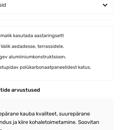
sid
imalik kasutada aastaringselt!
 Valik aedadesse, terrassidele.
gev alumiiniumkonstruktsioon.
stupidav polükarbonaatpaneelidest katus.
ntide arvustused
epärane kauba kvaliteet, suurepärane
Ka
ndus ja kiire kohaletoimetamine. Soovitan
vä