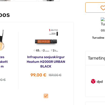
koos
Turvaline
tes
Infrapuna soojuskiirgur
Tarneti
skett
Heatum H2000R URBAN
0 m
BLACK
99,00 €
159,00 €
00 €