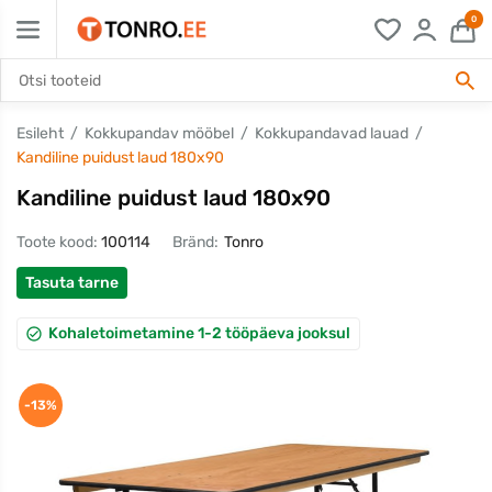
0
Esileht
Kokkupandav mööbel
Kokkupandavad lauad
Kandiline puidust laud 180x90
Kandiline puidust laud 180x90
Toote kood:
100114
Bränd:
Tonro
Tasuta tarne
Kohaletoimetamine 1-2 tööpäeva jooksul
-13%