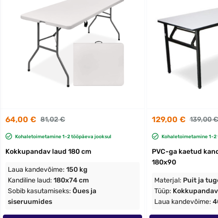
64,00 €
129,00 €
81,02 €
139,00 
Kohaletoimetamine 1-2 tööpäeva jooksul
Kohaletoimetamine 1-2 
Kokkupandav laud 180 cm
PVC-ga kaetud kandi
180x90
Laua kandevõime:
150 kg
Kandiline laud:
180x74 cm
Materjal:
Puit ja tug
Sobib kasutamiseks:
Õues ja
Tüüp:
Kokkupandav
siseruumides
Laua kandevõime:
4