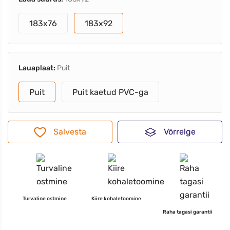
183x76
183x92
Lauaplaat:
Puit
Puit
Puit kaetud PVC-ga
Salvesta
Võrrelge
Turvaline ostmine
Kiire kohaletoomine
Raha tagasi garantii