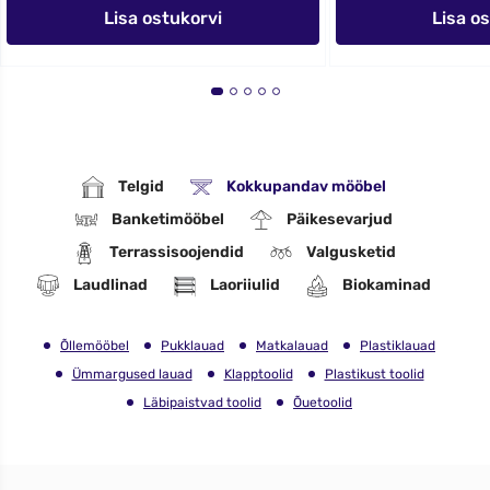
Lisa ostukorvi
Lisa o
Telgid
Kokkupandav mööbel
Banketimööbel
Päikesevarjud
Terrassisoojendid
Valgusketid
Laudlinad
Laoriiulid
Biokaminad
Õllemööbel
Pukklauad
Matkalauad
Plastiklauad
Ümmargused lauad
Klapptoolid
Plastikust toolid
Läbipaistvad toolid
Õuetoolid