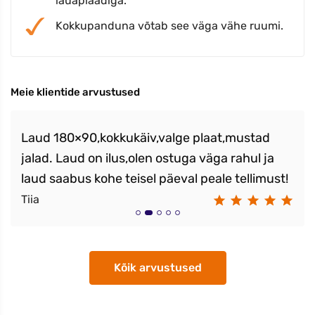
lauaplaadiga.
Kokkupanduna võtab see väga vähe ruumi.
Meie klientide arvustused
Laud 180×90,kokkukäiv,valge plaat,mustad
jalad. Laud on ilus,olen ostuga väga rahul ja
laud saabus kohe teisel päeval peale tellimust!
Tiia
Kõik arvustused