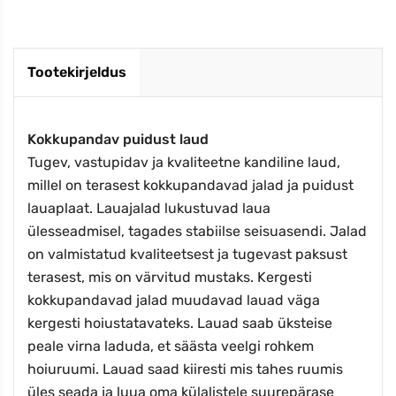
Tootekirjeldus
Kokkupandav puidust laud
Tugev, vastupidav ja kvaliteetne kandiline laud,
millel on terasest kokkupandavad jalad ja puidust
lauaplaat. Lauajalad lukustuvad laua
ülesseadmisel, tagades stabiilse seisuasendi. Jalad
on valmistatud kvaliteetsest ja tugevast paksust
terasest, mis on värvitud mustaks. Kergesti
kokkupandavad jalad muudavad lauad väga
kergesti hoiustatavateks. Lauad saab üksteise
peale virna laduda, et säästa veelgi rohkem
hoiuruumi. Lauad saad kiiresti mis tahes ruumis
üles seada ja luua oma külalistele suurepärase