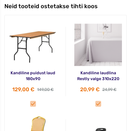
Neid tooteid ostetakse tihti koos
Kandiline puidust laud
Kandiline laudlina
180x90
Restly valge 310x220
129,00 €
20,99 €
149,00 €
24,99 €