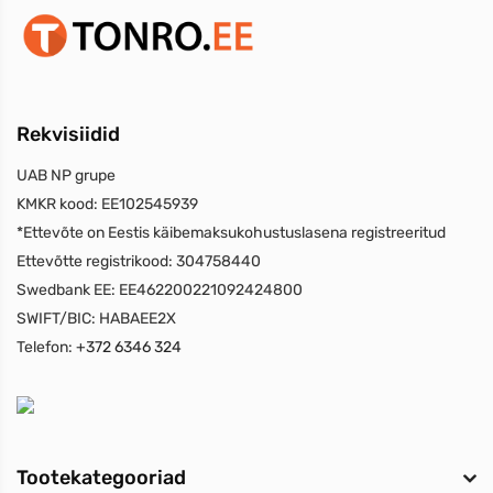
Rekvisiidid
UAB NP grupe
KMKR kood:
EE102545939
*Ettevõte on Eestis käibemaksukohustuslasena registreeritud
Ettevõtte registrikood:
304758440
Swedbank EE:
EE462200221092424800
SWIFT/BIC:
HABAEE2X
Telefon:
+372 6346 324
Tootekategooriad