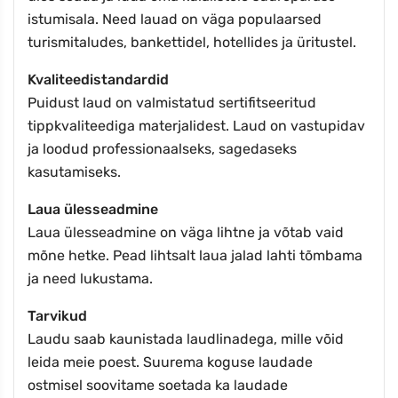
istumisala. Need lauad on väga populaarsed
turismitaludes, bankettidel, hotellides ja üritustel.
Kvaliteedistandardid
Puidust laud on valmistatud sertifitseeritud
tippkvaliteediga materjalidest. Laud on vastupidav
ja loodud professionaalseks, sagedaseks
kasutamiseks.
Laua ülesseadmine
Laua ülesseadmine on väga lihtne ja võtab vaid
mõne hetke. Pead lihtsalt laua jalad lahti tõmbama
ja need lukustama.
Tarvikud
Laudu saab kaunistada laudlinadega, mille võid
leida meie poest. Suurema koguse laudade
ostmisel soovitame soetada ka laudade