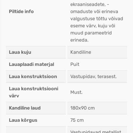
ekraaniseadete, -
Piltide info
omaduste või erineva
valgustuse tõttu võivad
eseme värv, kuju või
muud parameetrid
erineda.
Laua kuju
Kandiline
Lauaplaadi materjal
Puit
Laua konstruktsioon
Vastupidav, terasest.
Laua konstruktsiooni
Must.
värv
Kandiline laud
180x90 cm
Laua kõrgus
75 cm
Vastupidavad metallist