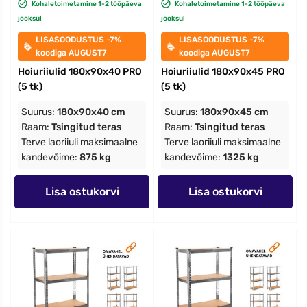
Kohaletoimetamine 1-2 tööpäeva
Kohaletoimetamine 1-2 tööpäeva
jooksul
jooksul
LISASOODUSTUS -7%
LISASOODUSTUS -7%
koodiga AUGUST7
koodiga AUGUST7
Hoiuriiulid 180x90x40 PRO
Hoiuriiulid 180x90x45 PRO
(5 tk)
(5 tk)
Suurus:
180x90x40 cm
Suurus:
180x90x45 cm
Raam:
Tsingitud teras
Raam:
Tsingitud teras
Terve laoriiuli maksimaalne
Terve laoriiuli maksimaalne
kandevõime:
875 kg
kandevõime:
1325 kg
Lisa ostukorvi
Lisa ostukorvi