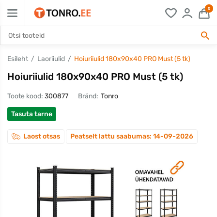
0
Esileht
Laoriiulid
Hoiuriiulid 180x90x40 PRO Must (5 tk)
Hoiuriiulid 180x90x40 PRO Must (5 tk)
Toote kood:
300877
Bränd:
Tonro
Tasuta tarne
Laost otsas
Peatselt lattu saabumas: 14-09-2026