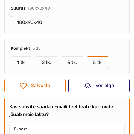
Suurus:
180x90x40
180x90x40
Komplekt:
5 tk.
1 tk.
2 tk.
3 tk.
5 tk.
Salvesta
Võrrelge
Kas soovite saada e-maili teel teate kui toode
jõuab meie lattu?