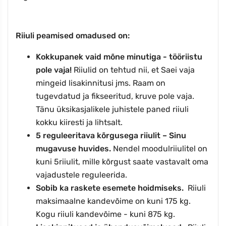
Riiuli peamised omadused on:
Kokkupanek vaid mõne minutiga - tööriistu
pole vaja!
Riiulid on tehtud nii, et Saei vaja
mingeid lisakinnitusi jms. Raam on
tugevdatud ja fikseeritud, kruve pole vaja.
Tänu üksikasjalikele juhistele paned riiuli
kokku kiiresti ja lihtsalt.
5
reguleeritava kõrgusega riiulit – Sinu
mugavuse huvides.
Nendel moodulriiulitel on
kuni
5
riiulit, mille kõrgust saate vastavalt oma
vajadustele reguleerida.
Sobib ka raskete esemete hoidmiseks.
Riiuli
maksimaalne kandevõime on kuni
175 kg.
Kogu riiuli kandevõime - kuni
875
kg.