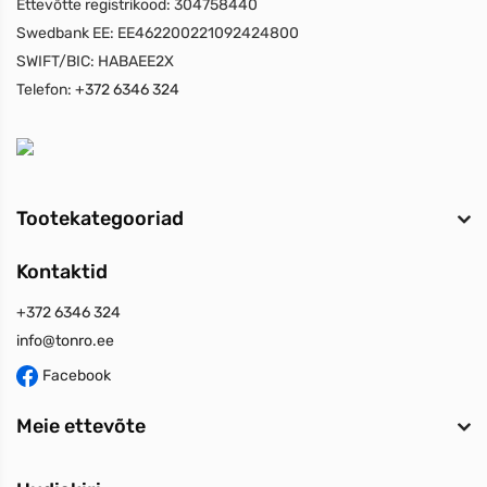
Ettevõtte registrikood:
304758440
Swedbank EE:
EE462200221092424800
SWIFT/BIC:
HABAEE2X
Telefon:
+372 6346 324
Tootekategooriad
Kontaktid
+372 6346 324
info@tonro.ee
Facebook
Meie ettevõte