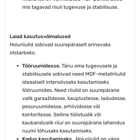
mis tagavad riiuli tugevuse ja stabiilsuse.
Laiad kasutusvõimalused
Hoiuriiulid sobivad suurepäraselt erinevaks
otstarbeks:
Tööruumidesse.
Tänu oma tugevusele ja
stabiilsusele sobivad need MDF-metallriiulid
ideaalselt intensiivseks kasutamiseks
tööruumides. Need riiulid on suurepärane
valik garaažidesse, kauplustesse, ladudesse,
pesuruumidesse, arhiividesse või
kontoritesse. Selline tööstuslik või
kaubanduslik riiul on suurepärane lahendus
ruumi tõhusaks kasutamiseks.
Kodus kasutamiseks.
Hoiuriiulid on väga