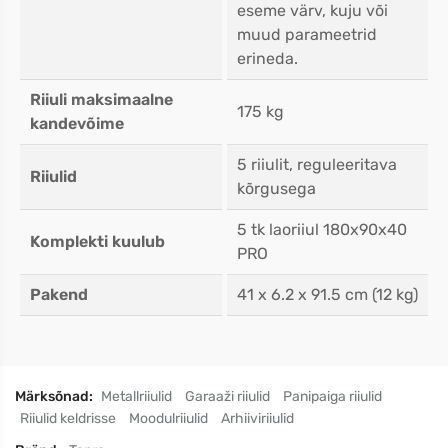
eseme värv, kuju või
muud parameetrid
erineda.
Riiuli maksimaalne
175 kg
kandevõime
5 riiulit, reguleeritava
Riiulid
kõrgusega
5 tk laoriiul 180x90x40
Komplekti kuulub
PRO
Pakend
41 x 6.2 x 91.5 cm (12 kg)
Märksõnad:
Metallriiulid
Garaaži riiulid
Panipaiga riiulid
Riiulid keldrisse
Moodulriiulid
Arhiiviriiulid