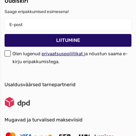
Uudiskiri
Saage eripakkumised esimesena!
Olen lugenud
privaatsuspoliitikat
ja nõustun saama e-
kirju eripakkumistega.
Usaldusväärsed tarnepartnerid
Mugavad ja turvalised makseviisid