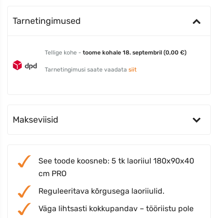
Tarnetingimused
Tellige kohe -
toome kohale 18. septembril (0,00 €)
Tarnetingimusi saate vaadata
siit
Makseviisid
See toode koosneb: 5 tk laoriiul 180x90x40
cm PRO
Reguleeritava kõrgusega laoriiulid.
Väga lihtsasti kokkupandav – tööriistu pole