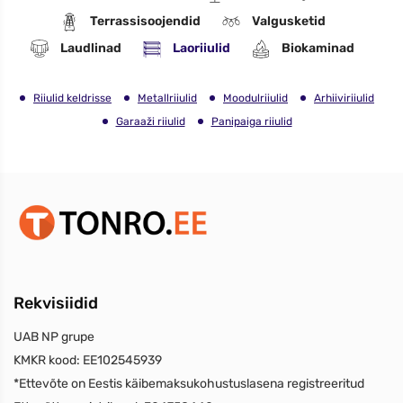
Terrassisoojendid
Valgusketid
Laudlinad
Laoriiulid
Biokaminad
Riiulid keldrisse
Metallriiulid
Moodulriiulid
Arhiiviriiulid
Garaaži riiulid
Panipaiga riiulid
Rekvisiidid
UAB NP grupe
KMKR kood:
EE102545939
*Ettevõte on Eestis käibemaksukohustuslasena registreeritud