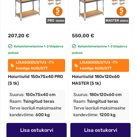
207,20 €
550,00 €
Kohaletoimetamine 1-2 tööpäeva
Kohaletoimetamine 1-2 tööpäeva
jooksul
jooksul
LISASOODUSTUS -7%
LISASOODUSTUS -7%
koodiga AUGUST7
koodiga AUGUST7
Hoiuriiulid 150x75x40 PRO
Hoiuriiulid 180x120x60
(5 tk)
MASTER (5 tk)
Suurus:
150x75x40 cm
Suurus:
180x120x60 cm
Raam:
Tsingitud teras
Raam:
Tsingitud teras
Terve laoriiuli maksimaalne
Terve laoriiuli maksimaalne
kandevõime:
600 kg
kandevõime:
1200 kg
Lisa ostukorvi
Lisa ostukorvi