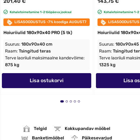
201,40 €
143,75 €
Kohaletoimetamine 1-2 tööpäeva jooksul
Kohaletoimetamine 1-2 
LISASOODUSTUS -7% koodiga AUGUST7
LISASOODUSTUS 
Hoiuriiulid 180x90x40 PRO (5 tk)
Hoiuriiulid 180x90x
Suurus:
180x90x40 cm
Suurus:
180x90x45
Raam:
Tsingitud teras
Raam:
Tsingitud te
Terve laoriiuli maksimaalne kandevõime:
Terve laoriiuli maks
875 kg
1325 kg
Lisa ostukorvi
Lisa o
Telgid
Kokkupandav mööbel
Banketimööbel
Päikesevarjud