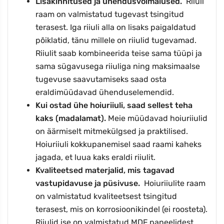
Lisakinnitused ja ühendusvõimalused.
Riiuli
raam on valmistatud tugevast tsingitud
terasest. Iga riiuli alla on lisaks paigaldatud
põiklatid, tänu millele on riiulid tugevamad.
Riiulit saab kombineerida teise sama tüüpi ja
sama sügavusega riiuliga ning maksimaalse
tugevuse saavutamiseks saad osta
eraldimüüdavad ühenduselemendid.
Kui ostad ühe hoiuriiuli, saad sellest teha
kaks (madalamat).
Meie müüdavad hoiuriiulid
on äärmiselt mitmekülgsed ja praktilised.
Hoiuriiuli kokkupanemisel saad raami kaheks
jagada, et luua kaks eraldi riiulit.
Kvaliteetsed materjalid, mis tagavad
vastupidavuse ja püsivuse.
Hoiuriiulite raam
on valmistatud kvaliteetsest tsingitud
terasest, mis on korrosioonikindel (ei roosteta).
Riiulid ise on valmistatud MDF paneelidest,