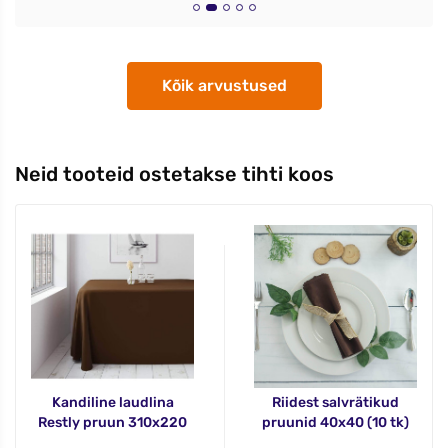
Kõik arvustused
Neid tooteid ostetakse tihti koos
Kandiline laudlina
Riidest salvrätikud
Restly pruun 310x220
pruunid 40x40 (10 tk)