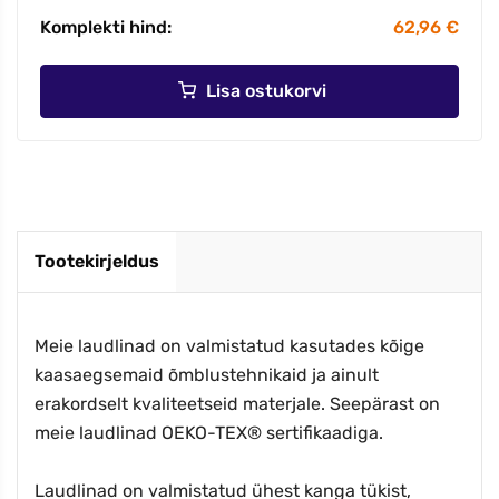
Komplekti hind:
62,96 €
Lisa ostukorvi
Tootekirjeldus
Meie laudlinad on valmistatud kasutades kõige
kaasaegsemaid õmblustehnikaid ja ainult
erakordselt kvaliteetseid materjale. Seepärast on
meie laudlinad OEKO-TEX® sertifikaadiga.
Laudlinad on valmistatud ühest kanga tükist,