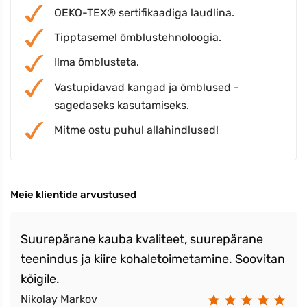
OEKO-TEX® sertifikaadiga laudlina.
Tipptasemel õmblustehnoloogia.
Ilma õmblusteta.
Vastupidavad kangad ja õmblused -
sagedaseks kasutamiseks.
Mitme ostu puhul allahindlused!
Meie klientide arvustused
Suurepärane kauba kvaliteet, suurepärane
teenindus ja kiire kohaletoimetamine. Soovitan
kõigile.
Nikolay Markov