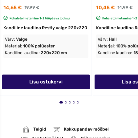
14,65 €
10,45 €
19,99 €
14,99 €
Kohaletoimetamine 1-2 tööpäeva jooksul
Kohaletoimetamine 1-2 
Kandiline laudlina Restly valge 220x220
Kandiline laudlina R
Värv:
Valge
Värv:
Hall
Materjal:
100% polüester
Materjal:
100% polü
Kandiline laudlina:
220x220 cm
Kandiline laudlina:
1
Lisa ostukorvi
Lisa o
Telgid
Kokkupandav mööbel