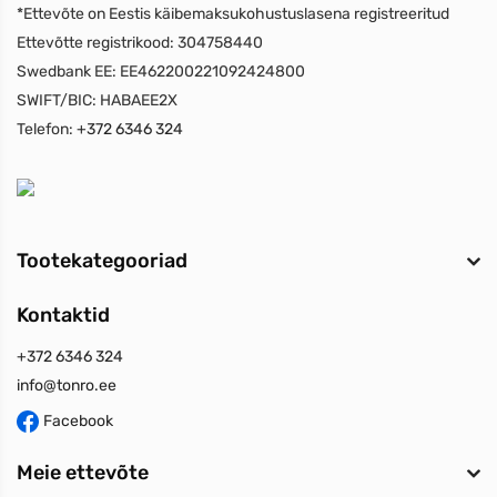
*Ettevõte on Eestis käibemaksukohustuslasena registreeritud
Ettevõtte registrikood:
304758440
Swedbank EE:
EE462200221092424800
SWIFT/BIC:
HABAEE2X
Telefon:
+372 6346 324
Tootekategooriad
Kontaktid
+372 6346 324
info@tonro.ee
Facebook
Meie ettevõte