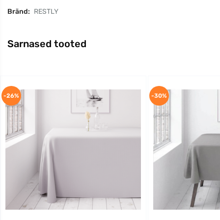
Bränd:
RESTLY
Sarnased tooted
-26%
-30%