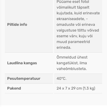
Püüame eset fotol
võimalikult täpselt
kujutada, kuid erinevate
ekraaniseadete, -
Piltide info
omaduste või erineva
valgustuse tõttu võivad
eseme värv, kuju või
muud parameetrid
erineda.
Õmmeldud ühest
Laudlina kangas
kangatükist, ilma
vaheõmblusteta.
Pesutemperatuur
40°C.
Pakend
24 x 7 x 29 cm (1.3 kg)