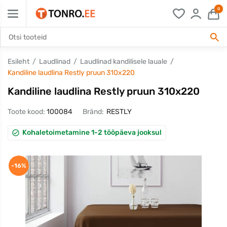
0
Esileht
Laudlinad
Laudlinad kandilisele lauale
Kandiline laudlina Restly pruun 310x220
Kandiline laudlina Restly pruun 310x220
Toote kood:
100084
Bränd:
RESTLY
Kohaletoimetamine 1-2 tööpäeva jooksul
-16%