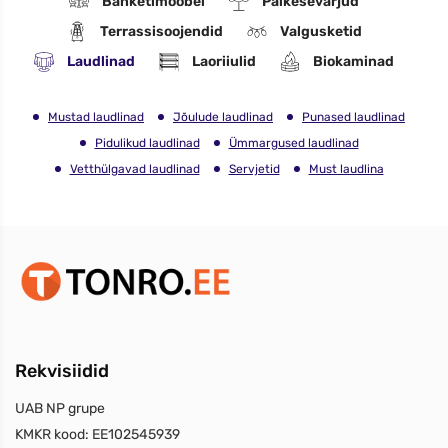
Banketimööbel
Päikesevarjud
Terrassisoojendid
Valgusketid
Laudlinad
Laoriiulid
Biokaminad
Mustad laudlinad
Jõulude laudlinad
Punased laudlinad
Pidulikud laudlinad
Ümmargused laudlinad
Vetthülgavad laudlinad
Servjetid
Must laudlina
Rekvisiidid
UAB NP grupe
KMKR kood:
EE102545939