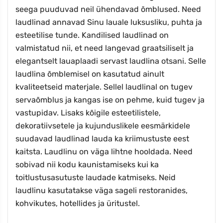
seega puuduvad neil ühendavad õmblused. Need
laudlinad annavad Sinu lauale luksusliku, puhta ja
esteetilise tunde. Kandilised laudlinad on
valmistatud nii, et need langevad graatsiliselt ja
elegantselt lauaplaadi servast laudlina otsani. Selle
laudlina õmblemisel on kasutatud ainult
kvaliteetseid materjale. Sellel laudlinal on tugev
servaõmblus ja kangas ise on pehme, kuid tugev ja
vastupidav. Lisaks kõigile esteetilistele,
dekoratiivsetele ja kujunduslikele eesmärkidele
suudavad laudlinad lauda ka kriimustuste eest
kaitsta. Laudlinu on väga lihtne hooldada. Need
sobivad nii kodu kaunistamiseks kui ka
toitlustusasutuste laudade katmiseks. Neid
laudlinu kasutatakse väga sageli restoranides,
kohvikutes, hotellides ja üritustel.