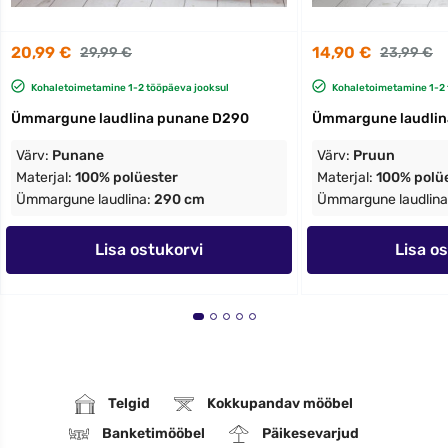
20,99 €
14,90 €
29,99 €
23,99 €
Kohaletoimetamine 1-2 tööpäeva jooksul
Kohaletoimetamine 1-2 
Ümmargune laudlina punane D290
Ümmargune laudlin
Värv:
Punane
Värv:
Pruun
Materjal:
100% polüester
Materjal:
100% polü
Ümmargune laudlina:
290 cm
Ümmargune laudlina
Lisa ostukorvi
Lisa o
Telgid
Kokkupandav mööbel
Banketimööbel
Päikesevarjud