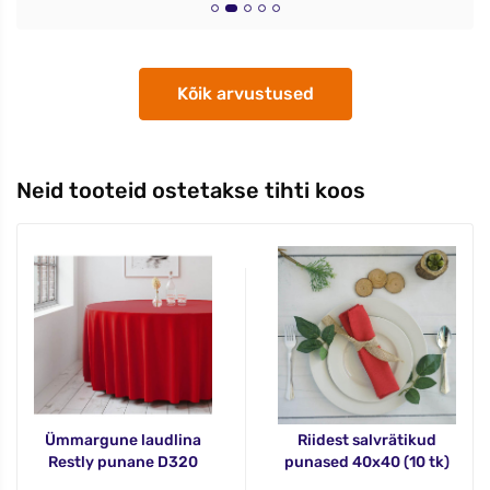
Kõik arvustused
Neid tooteid ostetakse tihti koos
Ümmargune laudlina
Riidest salvrätikud
Restly punane D320
punased 40x40 (10 tk)