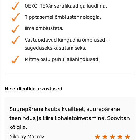
OEKO-TEX® sertifikaadiga laudlina.
Tipptasemel õmblustehnoloogia.
Ilma õmblusteta.
Vastupidavad kangad ja õmblused -
sagedaseks kasutamiseks.
Mitme ostu puhul allahindlused!
Meie klientide arvustused
Suurepärane kauba kvaliteet, suurepärane
teenindus ja kiire kohaletoimetamine. Soovitan
kõigile.
Nikolay Markov