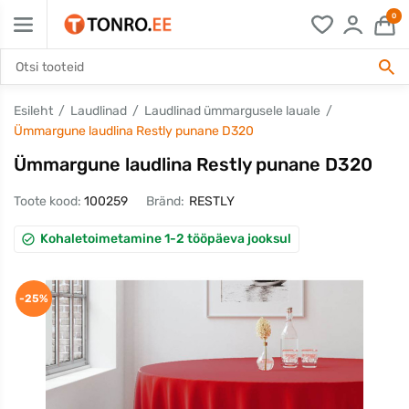
0
Esileht
Laudlinad
Laudlinad ümmargusele lauale
Ümmargune laudlina Restly punane D320
Ümmargune laudlina Restly punane D320
Toote kood:
100259
Bränd:
RESTLY
Kohaletoimetamine 1-2 tööpäeva jooksul
-25%