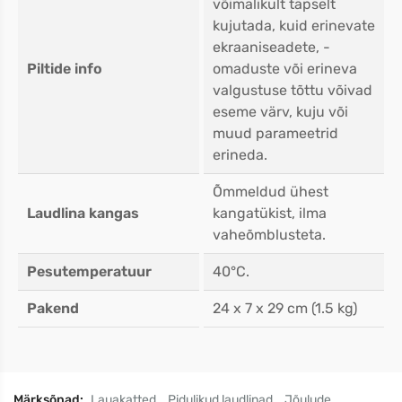
võimalikult täpselt
kujutada, kuid erinevate
ekraaniseadete, -
Piltide info
omaduste või erineva
valgustuse tõttu võivad
eseme värv, kuju või
muud parameetrid
erineda.
Õmmeldud ühest
Laudlina kangas
kangatükist, ilma
vaheõmblusteta.
Pesutemperatuur
40°C.
Pakend
24 x 7 x 29 cm (1.5 kg)
Märksõnad:
Lauakatted
Pidulikud laudlinad
Jõulude