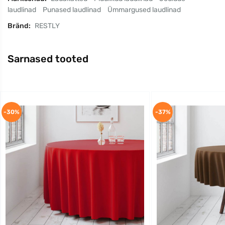
laudlinad
Punased laudlinad
Ümmargused laudlinad
Bränd:
RESTLY
Sarnased tooted
-30%
-37%