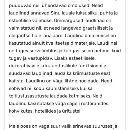
puuduvad neil ühendavad õmblused. Need
laudlinad annavad Sinu lauale luksusliku, puhta ja
esteetilise välimuse. Ümmargused laudlinad on
valmistatud nii, et need langevad graatsiliselt ja
elegantselt üle laua ääre. Laudlina õmblemisel on
kasutatud ainult kvaliteetseid materjale. Laudlinal
on tugev servaõmblus ja kangas ise on pehme, kuid
tugev ja vastupidav. Lisaks esteetilisele,
dekoratiivsele ja kujunduslikule funktsioonile
suudavad laudlinad lauda ka kriimustuste eest
kaitsta. Laudlinu on väga lihtne hooldada. Need
sobivad nii kodu kaunistamiseks kui ka
toitlustusasutuste laudade katmiseks. Neid
laudlinu kasutatakse väga sageli restoranides,
kohvikutes, hotellides ja üritustel.
Meie poes on väga suur valik erinevas suuruses ja