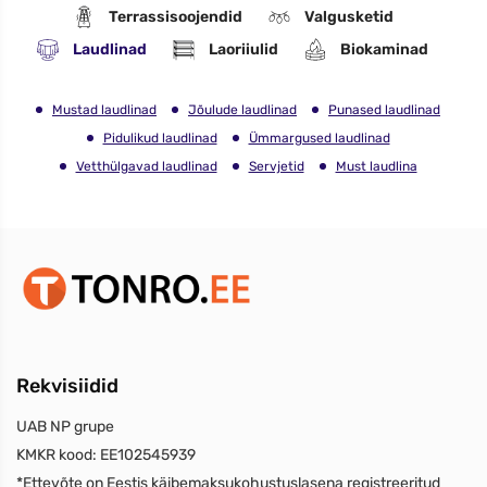
Terrassisoojendid
Valgusketid
Laudlinad
Laoriiulid
Biokaminad
Mustad laudlinad
Jõulude laudlinad
Punased laudlinad
Pidulikud laudlinad
Ümmargused laudlinad
Vetthülgavad laudlinad
Servjetid
Must laudlina
Rekvisiidid
UAB NP grupe
KMKR kood:
EE102545939
*Ettevõte on Eestis käibemaksukohustuslasena registreeritud