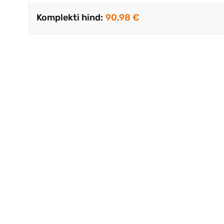
Komplekti hind:
90,98 €
Väga kii