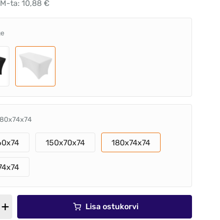
KM-ta: 10,88 €
ge
180x74x74
60x74
150x70x74
180x74x74
74x74
Lisa ostukorvi