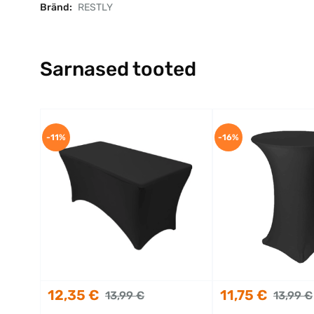
Bränd:
RESTLY
Sarnased tooted
-11%
-16%
12,35 €
11,75 €
13,99 €
13,99 €