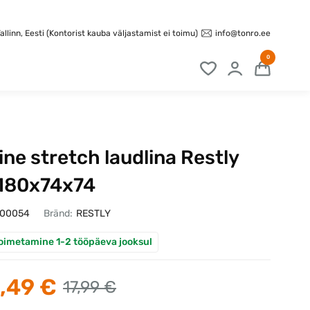
info@tonro.ee
llinn, Eesti (Kontorist kauba väljastamist ei toimu)
0
ine stretch laudlina Restly
 180x74x74
100054
Bränd:
RESTLY
oimetamine 1-2 tööpäeva jooksul
,49 €
17,99 €