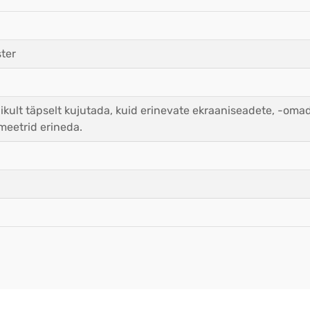
ter
ikult täpselt kujutada, kuid erinevate ekraaniseadete, -oma
meetrid erineda.