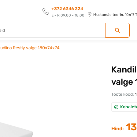
+372 6346 324
Mustamäe tee 16, 10617 Ta
E - R 09:00 - 18:00
laudlina Restly valge 180x74x74
Kandil
valge
Toote kood:
Kohalet
13
Hind: