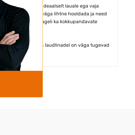
obituvad laudlinad ideaalselt lauale ega vaja
 stretch laudlinasid väga lihtne hooldada ja need
udlinu kasutatakse sageli ka kokkupandavate
nnitada. Meie stretch laudlinadel on väga tugevad