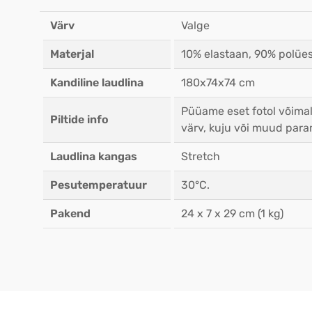
Värv
Valge
Materjal
10% elastaan, 90% polües
Kandiline laudlina
180x74x74 cm
Püüame eset fotol võimal
Piltide info
värv, kuju või muud para
Laudlina kangas
Stretch
Pesutemperatuur
30°C.
Pakend
24 x 7 x 29 cm (1 kg)