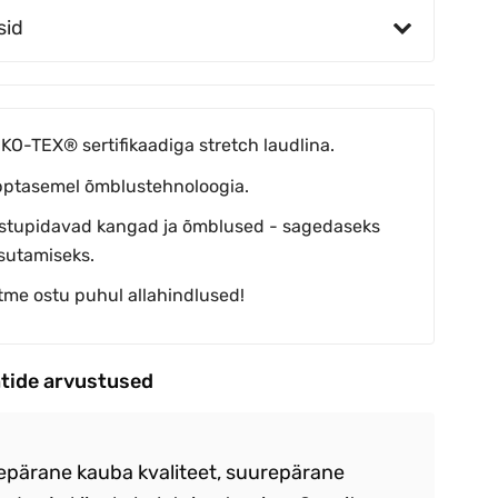
sid
KO-TEX® sertifikaadiga stretch laudlina.
pptasemel õmblustehnoloogia.
stupidavad kangad ja õmblused - sagedaseks
sutamiseks.
tme ostu puhul allahindlused!
ntide arvustused
epärane kauba kvaliteet, suurepärane
Ka