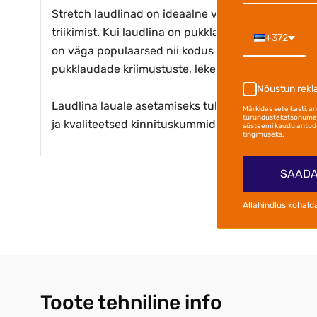
Stretch laudlinad on ideaalne valik piduliku, eleg
triikimist. Kui laudlina on pukklauale asetatud, ve
+372
on väga populaarsed nii kodus kui ka üritustel, h
pukklaudade kriimustuste, lekete ja muude kahjust
Nõustun rek
Laudlina lauale asetamiseks tuleb see üle lauapla
Märkides selle kasti, 
turundustekstsõnumei
ja kvaliteetsed kinnituskummid, seega saab neid 
süsteemi kaudu antud 
tingimuseks.
SAADA
Allahindlus kohald
Toote tehniline info