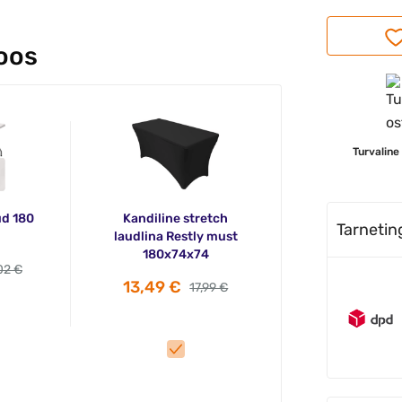
koos
Turvaline
d 180
Kandiline stretch
Tarneti
laudlina Restly must
180x74x74
02 €
13,49 €
17,99 €