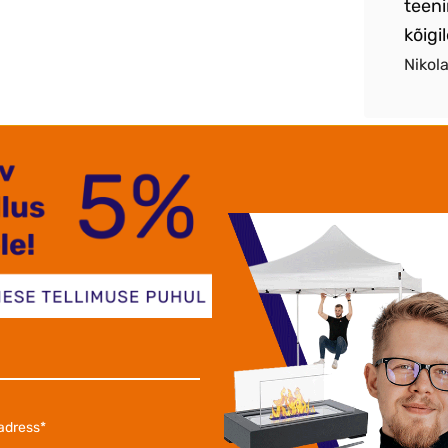
etne toode .
teeni
kõigil
aksen Alonjum OÜ
Nikol
tatud kaasaegseid õmblustehnikaid ja kangaid kasutades. Se