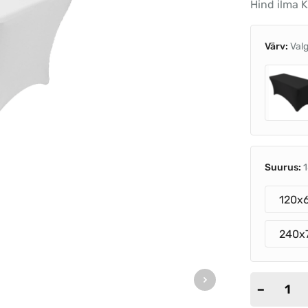
Hind ilma 
Värv:
Val
Suurus:
120x
240x