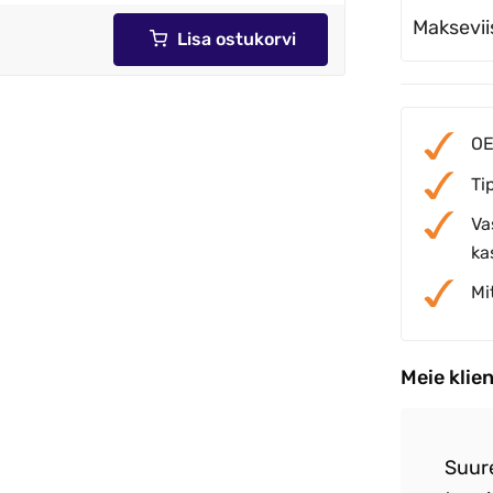
Maksevii
Lisa ostukorvi
OE
Ti
Va
ka
Mi
Meie klie
re teenindus .Toote ja hinna suhe paigas
Suur