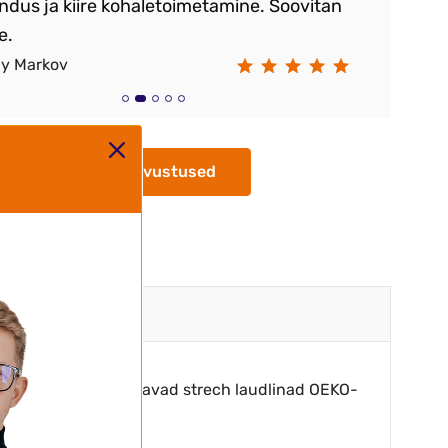
ndus ja kiire kohaletoimetamine. Soovitan
vä
e.
ay Markov
Ra
Kõik arvustused
etõttu on meie müüdavad strech laudlinad OEKO-