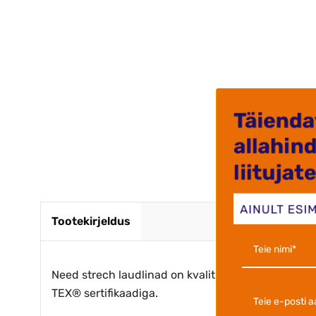
.Kvalite
Krista J
Tootekirjeldus
Need strech laudlinad on kvaliteetsed ja valmis
TEX® sertifikaadiga.