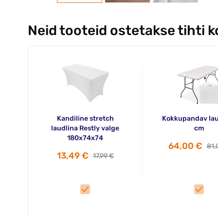
Neid tooteid ostetakse tihti 
Kandiline stretch
Kokkupandav lau
laudlina Restly valge
cm
180x74x74
64,00 €
81,
13,49 €
17,99 €