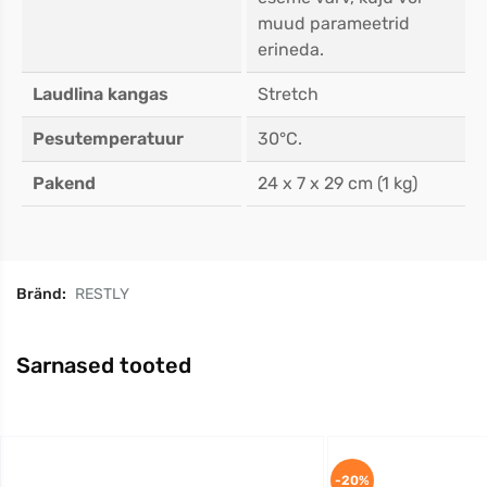
muud parameetrid
erineda.
Laudlina kangas
Stretch
Pesutemperatuur
30°C.
Pakend
24 x 7 x 29 cm (1 kg)
Bränd:
RESTLY
Sarnased tooted
-20%