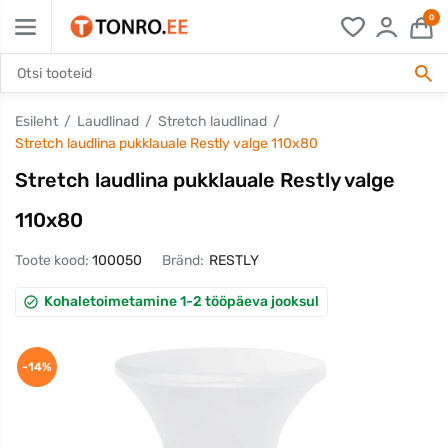
0
Esileht
Laudlinad
Stretch laudlinad
Stretch laudlina pukklauale Restly valge 110x80
Stretch laudlina pukklauale Restly valge
110x80
Toote kood:
100050
Bränd:
RESTLY
Kohaletoimetamine 1-2 tööpäeva jooksul
-14%