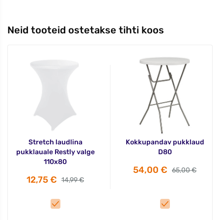
Neid tooteid ostetakse tihti koos
Stretch laudlina
Kokkupandav pukklaud
pukklauale Restly valge
D80
110x80
54,00 €
65,00 €
12,75 €
14,99 €