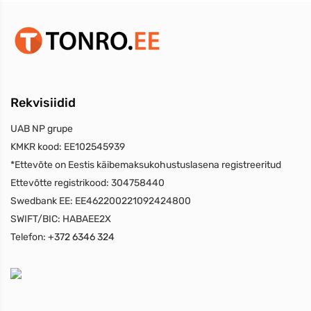
Rekvisiidid
UAB NP grupe
KMKR kood:
EE102545939
*Ettevõte on Eestis käibemaksukohustuslasena registreeritud
Ettevõtte registrikood:
304758440
Swedbank EE:
EE462200221092424800
SWIFT/BIC:
HABAEE2X
Telefon:
+372 6346 324