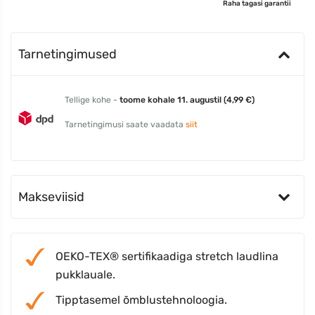
Raha tagasi garantii
Tarnetingimused
Tellige kohe -
toome kohale 11. augustil (4,99 €)
Tarnetingimusi saate vaadata
siit
Makseviisid
OEKO-TEX® sertifikaadiga stretch laudlina
pukklauale.
Tipptasemel õmblustehnoloogia.