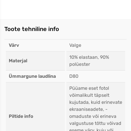
Toote tehniline info
Värv
Valge
10% elastaan, 90%
Materjal
polüester
Ümmargune laudlina
D80
Püüame eset fotol
võimalikult täpselt
kujutada, kuid erinevate
ekraaniseadete, -
Piltide info
omaduste või erineva
valgustuse tõttu võivad
eseme värv, kuju või