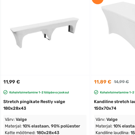
11,99 €
11,89 €
14,99 €
Kohaletoimetamine 1-2 tööpäeva jooksul
Kohaletoimetamine 1-2 
Stretch pingikate Restly valge
Kandiline stretch la
180x28x43
150x70x74
Värv:
Valge
Värv:
Valge
Materjal:
10% elastaan, 90% polüester
Materjal:
10% elasta
Katte mõõtmed:
180x28x43
Kandiline laudlina:
1