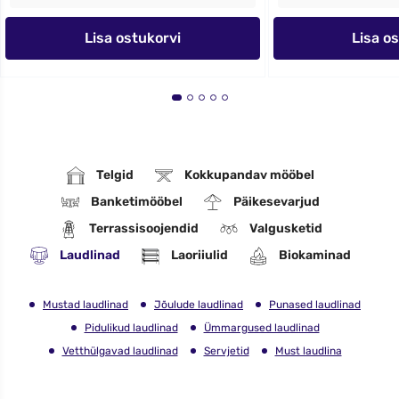
Lisa ostukorvi
Lisa o
Telgid
Kokkupandav mööbel
Banketimööbel
Päikesevarjud
Terrassisoojendid
Valgusketid
Laudlinad
Laoriiulid
Biokaminad
Mustad laudlinad
Jõulude laudlinad
Punased laudlinad
Pidulikud laudlinad
Ümmargused laudlinad
Vetthülgavad laudlinad
Servjetid
Must laudlina