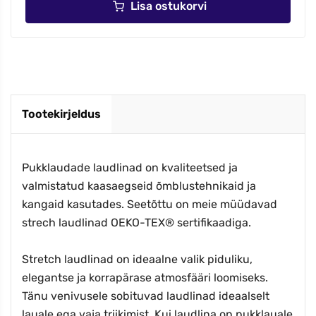
Lisa ostukorvi
Tootekirjeldus
Pukklaudade laudlinad on kvaliteetsed ja
valmistatud kaasaegseid õmblustehnikaid ja
kangaid kasutades. Seetõttu on meie müüdavad
strech laudlinad OEKO-TEX® sertifikaadiga.
Stretch laudlinad on ideaalne valik piduliku,
elegantse ja korrapärase atmosfääri loomiseks.
Tänu venivusele sobituvad laudlinad ideaalselt
lauale ega vaja triikimist. Kui laudlina on pukklauale