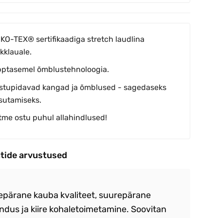
KO-TEX® sertifikaadiga stretch laudlina
kklauale.
pptasemel õmblustehnoloogia.
stupidavad kangad ja õmblused - sagedaseks
sutamiseks.
tme ostu puhul allahindlused!
ntide arvustused
epärane kauba kvaliteet, suurepärane
Ka
ndus ja kiire kohaletoimetamine. Soovitan
vä