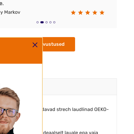
e.
ay Markov
Ra
Kõik arvustused
eetõttu on meie müüdavad strech laudlinad OEKO-
obituvad laudlinad ideaalselt lauale ega vaja