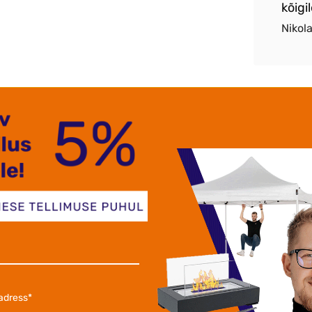
kõigil
aksen Alonjum OÜ
Nikol
tatud kaasaegseid õmblustehnikaid ja kangaid kasutades. S
antse ja korrapärase atmosfääri loomiseks. Tänu venivusele s