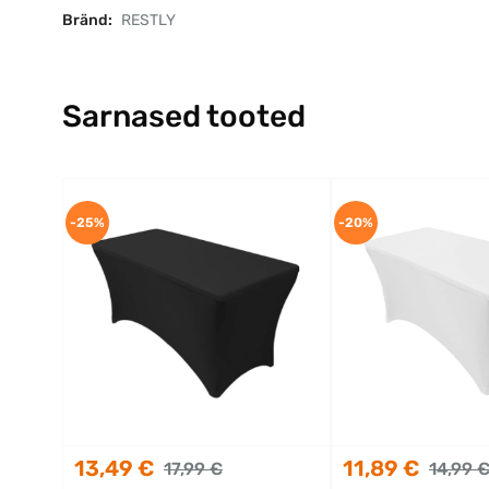
Bränd:
RESTLY
Sarnased tooted
-25%
-20%
13,49 €
11,89 €
17,99 €
14,99 