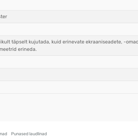
ter
ikult täpselt kujutada, kuid erinevate ekraaniseadete, -oma
meetrid erineda.
inad
Punased laudlinad