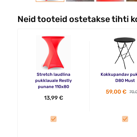
Neid tooteid ostetakse tihti 
Stretch laudlina
Kokkupandav pu
pukklauale Restly
D80 Must
punane 110x80
59,00 €
70,
13,99 €