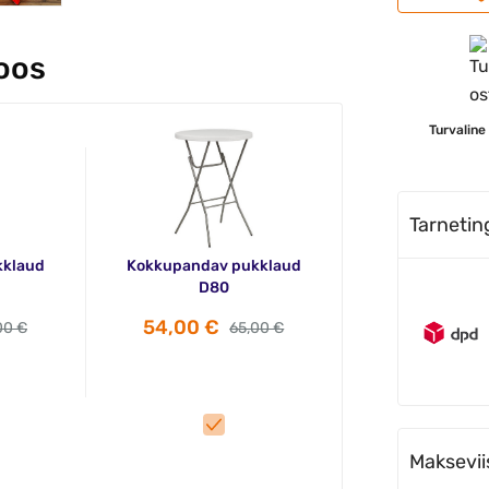
koos
Turvaline
Tarneti
kklaud
Kokkupandav pukklaud
D80
54,00 €
00 €
65,00 €
Maksevii