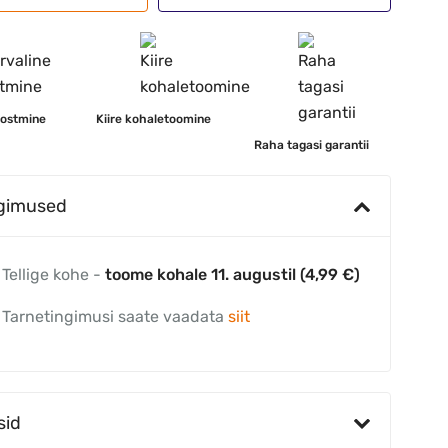
 ostmine
Kiire kohaletoomine
Raha tagasi garantii
ngimused
Tellige kohe -
toome kohale 11. augustil (4,99 €)
Tarnetingimusi saate vaadata
siit
sid