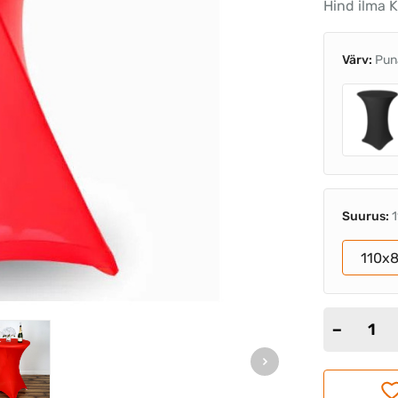
Hind ilma K
Värv:
Pun
Suurus:
110x