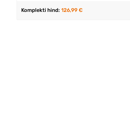
Komplekti hind:
126,99 €
Väga kii
.Kvalite