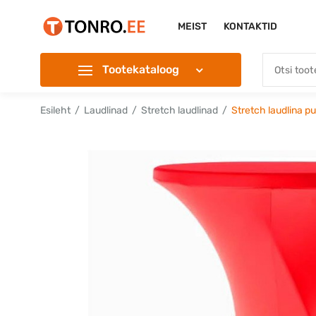
MEIST
KONTAKTID
Tootekataloog
Esileht
Laudlinad
Stretch laudlinad
Stretch laudlina p