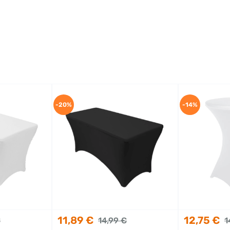
-20%
-14%
11,89 €
12,75 €
€
14,99 €
1