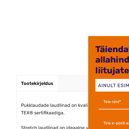
Krista J
Tootekirjeldus
Pukklaudade laudlinad on kvaliteetsed ja valmis
TEX® sertifikaadiga.
Stretch laudlinad on ideaalne valik piduliku, eleg