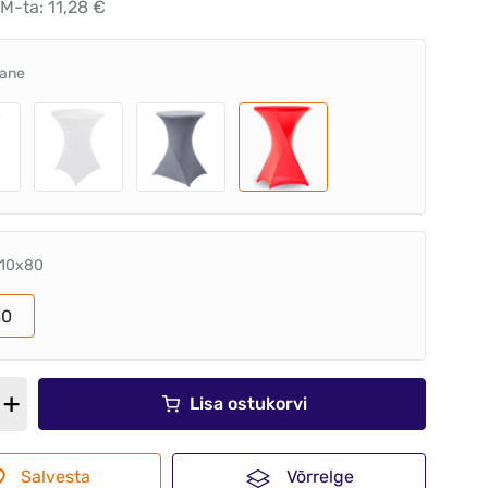
M-ta: 11,28 €
ane
110x80
80
Lisa ostukorvi
Salvesta
Võrrelge