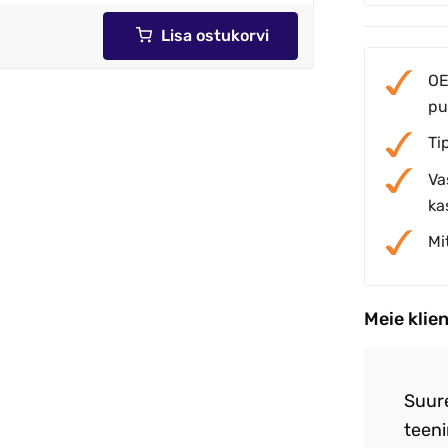
Lisa ostukorvi
OE
pu
Ti
Va
ka
Mi
Meie klie
re teenindus .Toote ja hinna suhe paigas
Suur
etne toode .
teeni