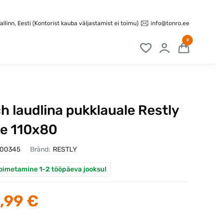
info@tonro.ee
llinn, Eesti (Kontorist kauba väljastamist ei toimu)
0
h laudlina pukklauale Restly
e 110x80
100345
Bränd:
RESTLY
oimetamine 1-2 tööpäeva jooksul
,99 €