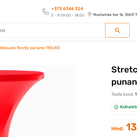
+372 6346 324
Mustamäe tee 16, 10617 Ta
E - R 09:00 - 18:00
ukklauale Restly punane 110x80
Stretc
punan
Toote kood:
Kohalet
13
Hind: