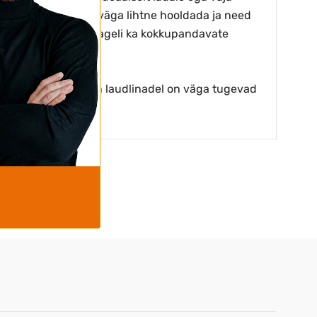
 stretch laudlinasid väga lihtne hooldada ja need
udlinu kasutatakse sageli ka kokkupandavate
nnitada. Meie stretch laudlinadel on väga tugevad