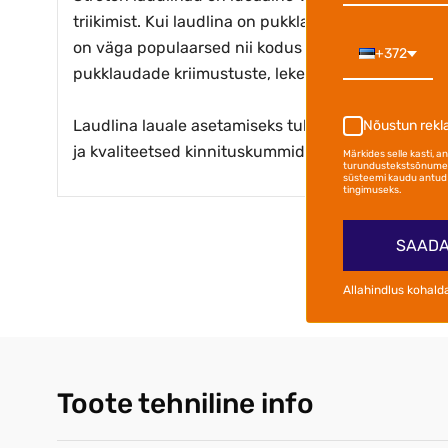
triikimist. Kui laudlina on pukklauale asetatud, ve
on väga populaarsed nii kodus kui ka üritustel, h
+372
pukklaudade kriimustuste, lekete ja muude kahjust
Laudlina lauale asetamiseks tuleb see üle lauapla
Nõustun rek
ja kvaliteetsed kinnituskummid, seega saab neid 
Märkides selle kasti, 
turundustekstsõnumei
süsteemi kaudu antud 
tingimuseks.
SAADA
Allahindlus kohald
Toote tehniline info