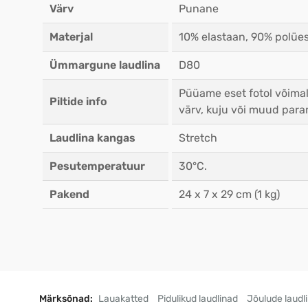
Värv
Punane
Materjal
10% elastaan, 90% polües
Ümmargune laudlina
D80
Püüame eset fotol võimal
Piltide info
värv, kuju või muud para
Laudlina kangas
Stretch
Pesutemperatuur
30°C.
Pakend
24 x 7 x 29 cm (1 kg)
Märksõnad:
Lauakatted
Pidulikud laudlinad
Jõulude laudl