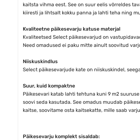
kaitsta vihma eest. See on suur eelis võrreldes 
kiiresti ja lihtsalt kokku panna ja lahti teha ning m
Kvaliteetne päikesevarju katuse materjal
Kvaliteetsed Select päikesevarjud on vastupidavad
Need omadused ei paku mitte ainult soovitud varj
Niiskuskindlus
Select päikesevarjude kate on niiskuskindel, seega
Suur, kuid kompaktne
Päikesevari katab lahti tehtuna kuni 9 m2 suuruse 
soovi seda kasutada. See omadus muudab päikeseva
kaitse, soovitame osta kaitsekatte, mille saab varj
Päikesevarju komplekt sisaldab: