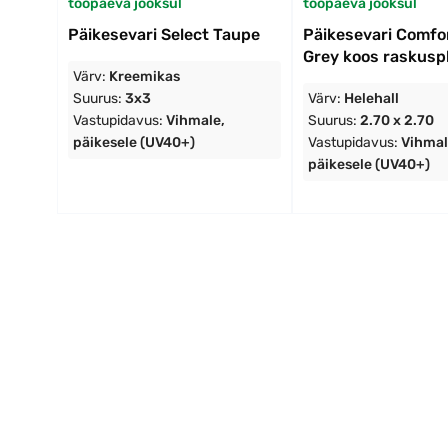
tööpäeva jooksul
tööpäeva jooksul
Päikesevari Select Taupe
Päikesevari Comfor
Grey koos raskusp
Värv:
Kreemikas
Suurus:
3x3
Värv:
Helehall
Vastupidavus:
Vihmale,
Suurus:
2.70 x 2.70
päikesele (UV40+)
Vastupidavus:
Vihmal
päikesele (UV40+)