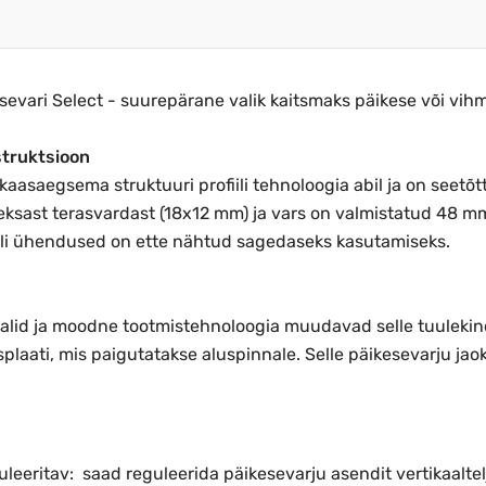
esevari Select - suurepärane valik kaitsmaks päikese või vihm
struktsioon
 kaasaegsema struktuuri profiili tehnoloogia abil ja on seetõ
ksast terasvardast (18x12 mm) ja vars on valmistatud 48 mm 
fiili ühendused on ette nähtud sagedaseks kasutamiseks.
erjalid ja moodne tootmistehnoloogia muudavad selle tuulekin
plaati, mis paigutatakse aluspinnale. Selle päikesevarju jaok
leeritav: saad reguleerida päikesevarju asendit vertikaalte