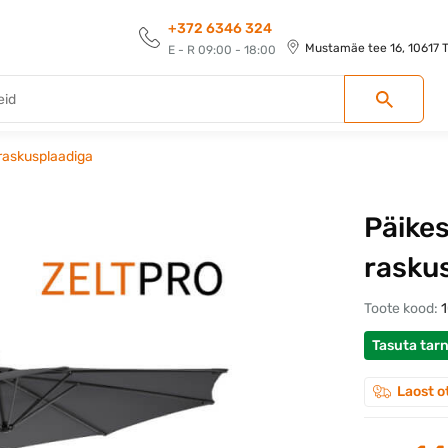
+372 6346 324
Mustamäe tee 16, 10617 Ta
E - R 09:00 - 18:00
 raskusplaadiga
Päikes
rasku
Toote kood:
Tasuta tar
Laost o