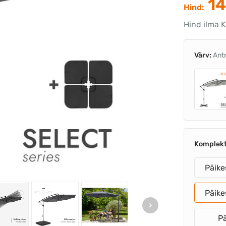
14
Hind:
Hind ilma 
Värv:
Ant
Komplek
Päike
Päike
Pä