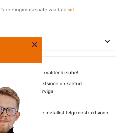
Tarnetingimusi saate vaadata
siit
sid
urepärane hinna ja kvaliteedi suhe!
ostekindel. Konstruktsioon on kaetud
rrosioonivastase värviga.
0% veekindel.
stupidav ja stabiilne metallist telgikonstruktsioon.
rantii!