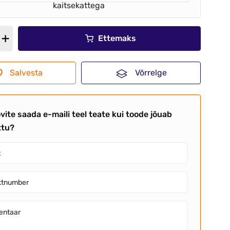
kaitsekattega
Ettemaks
Salvesta
Võrrelge
vite saada e-maili teel teate kui toode jõuab
ttu?