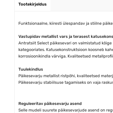
Tootekirjeldus
Funktsionaalne, kiiresti ülespandav ja stiilne päik
Vastupidav metallist vars ja terasest katusekon
Antratsiit Select päikesevari on valmistatud kõige
kategooriates. Katusekonstruktsioon koosneb kahe
korrosioonikindla värviga. Kvaliteetsed metallpro
Tuulekindlus
Päikesevarju metallist ristpõhi, kvaliteetsed mat
Päikesevarju stabiilsuse tagamiseks on vaja raskus
Reguleeritav päikesevarju asend
Selle mudeli suurete päikesevarjude asend on regu