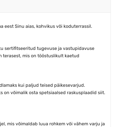
a eest Sinu aias, kohvikus või koduterrassil.
ttu sertifitseeritud tugevuse ja vastupidavuse
terasest, mis on tööstuslikult kaetud
dlamaks kui paljud teised päikesevarjud.
s on võimalik osta spetsiaalsed raskusplaadid siit.
ljel, mis võimaldab luua rohkem või vähem varju ja