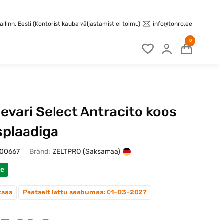
info@tonro.ee
llinn, Eesti (Kontorist kauba väljastamist ei toimu)
0
evari Select Antracito koos
splaadiga
100667
Bränd:
ZELTPRO
(Saksamaa)
ne
tsas
Peatselt lattu saabumas: 01-03-2027