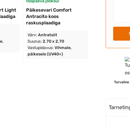
tööpäeva jooksul
t Light
Päikesevari Comfort
laadiga
Antracito koos
raskusplaadiga
Värv:
Antratsiit
e,
Suurus:
2.70 x 2.70
Vastupidavus:
Vihmale,
päikesele (UV40+)
Turvaline
Tarneti