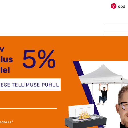
Maksevii
Su
Ro
ko
10
Va
Ga