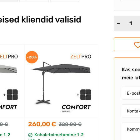
eised kliendid valisid
-20%
Kas soo
meie la
260,00 €
0 €
328,00 €
e 1-2
Kohaletoimetamine 1-2