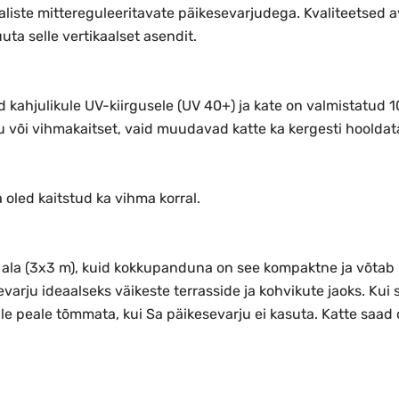
tavaliste mittereguleeritavate päikesevarjudega. Kvaliteets
uuta selle vertikaalset asendit.
 kahjulikule UV-kiirgusele (UV 40+) ja kate on valmistatud 1
u või vihmakaitset, vaid muudavad katte ka kergesti hooldat
 oled kaitstud ka vihma korral.
ala (3x3 m), kuid kokkupanduna on see kompaktne ja võtab min
rju ideaalseks väikeste terrasside ja kohvikute jaoks. Kui
ule peale tõmmata, kui Sa päikesevarju ei kasuta. Katte saad o