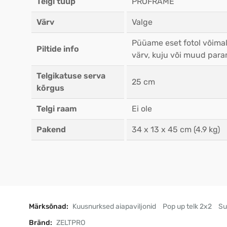
Telgi tüüp
PROFRAME
Värv
Valge
Püüame eset fotol võimal
Piltide info
värv, kuju või muud para
Telgikatuse serva
25 cm
kõrgus
Telgi raam
Ei ole
Pakend
34 x 13 x 45 cm (4.9 kg)
Märksõnad:
Kuusnurksed aiapaviljonid
Pop up telk 2x2
Su
Bränd:
ZELTPRO