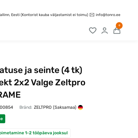
info@tonro.ee
llinn, Eesti (Kontorist kauba väljastamist ei toimu)
0
katuse ja seinte (4 tk)
kt 2x2 Valge Zeltpro
RAME
100854
Bränd:
ZELTPRO
(Saksamaa)
ne
oimetamine 1-2 tööpäeva jooksul