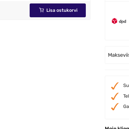
Lisa ostukorvi
Maksevii
Su
Te
Ga
Meie klie