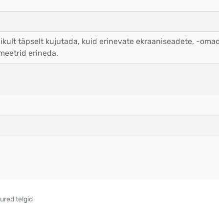
ikult täpselt kujutada, kuid erinevate ekraaniseadete, -oma
meetrid erineda.
ured telgid