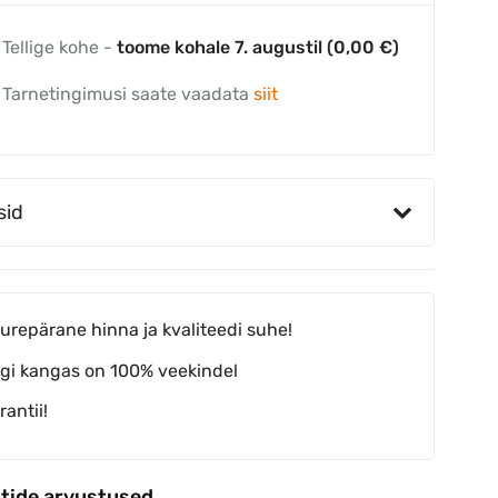
Tellige kohe -
toome kohale 7. augustil (0,00 €)
Tarnetingimusi saate vaadata
siit
sid
urepärane hinna ja kvaliteedi suhe!
lgi kangas on 100% veekindel
rantii!
ntide arvustused