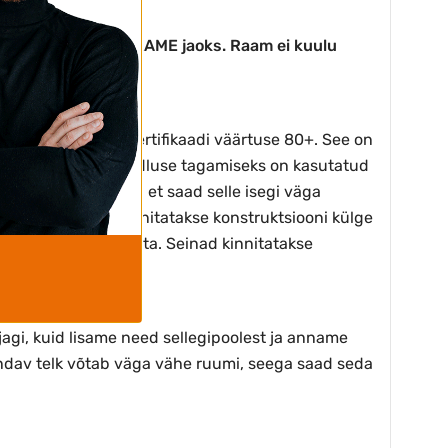
tatud ZeltPro PROFRAME jaoks. Raam ei kuulu
alse koefitsiendi sertifikaadi väärtuse 80+. See on
evuse ja niiskuskindluse tagamiseks on kasutatud
ud. See tähendab, et saad selle isegi väga
eekindlad. Katus kinnitatakse konstruktsiooni külge
seinad panemata jätta. Seinad kinnitatakse
ajagi, kuid lisame need sellegipoolest ja anname
andav telk võtab väga vähe ruumi, seega saad seda