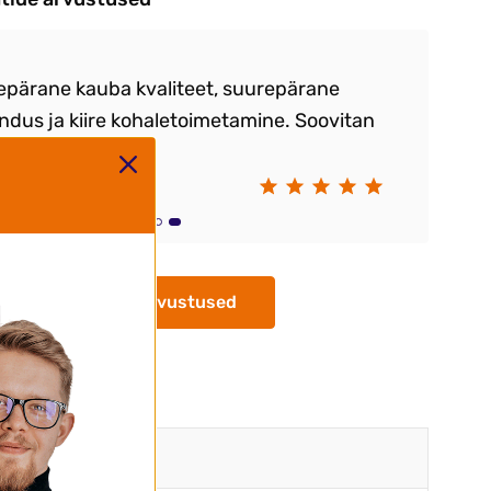
epärane kauba kvaliteet, suurepärane
ndus ja kiire kohaletoimetamine. Soovitan
e.
ay Markov
Kõik arvustused