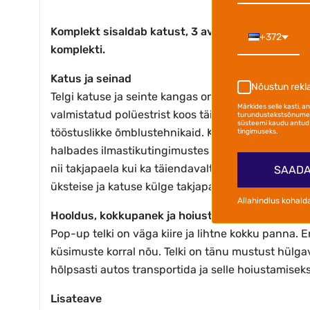
Komplekt sisaldab katust, 3 avata seina ja 1 uk
+372
komplekti.
Katus ja seinad
Nõustun rek
Telgi katuse ja seinte kangas on sertifitseeritud 
Märkides selle kasti, 
valmistatud polüestrist koos täiendava PVC-katt
turundustekstsõnumei
süsteemi kaudu antud 
tööstuslikke õmblustehnikaid. Kokkupandava telgi
tingimuseks.
halbades ilmastikutingimustes korralikult kinnitada
nii takjapaela kui ka täiendavalt lukkudega. Kõik
SAADA
üksteise ja katuse külge takjapaeltega ning seejäre
Allahindlus kohald
Hooldus, kokkupanek ja hoiustamine
Pop-up telki on väga kiire ja lihtne kokku panna. 
küsimuste korral nõu. Telki on tänu mustust hülga
hõlpsasti autos transportida ja selle hoiustamiseks
Lisateave