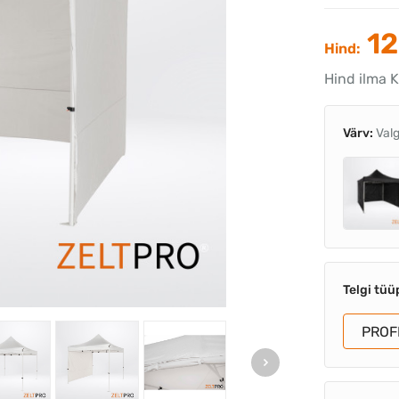
12
Hind:
Hind ilma K
Värv:
Val
Telgi tüü
PROF