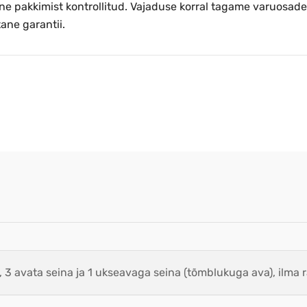
nne pakkimist kontrollitud. Vajaduse korral tagame varuosad
tane garantii.
, 3 avata seina ja 1 ukseavaga seina (tõmblukuga ava), ilma 