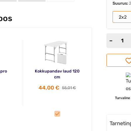
Suurus:
koos
2x2
tpro
Kokkupandav laud 120
cm
44,00 €
55,01 €
Turvaline
Tarneti