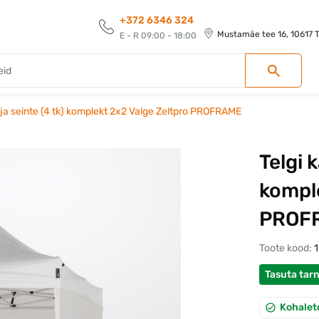
+372 6346 324
Mustamäe tee 16, 10617 Ta
E - R 09:00 - 18:00
 ja seinte (4 tk) komplekt 2x2 Valge Zeltpro PROFRAME
Telgi 
komple
PROF
Toote kood:
Tasuta tar
Kohalet