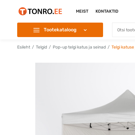
MEIST
KONTAKTID
Tootekataloog
Esileht
Telgid
Pop-up telgi katus ja seinad
Telgi katuse