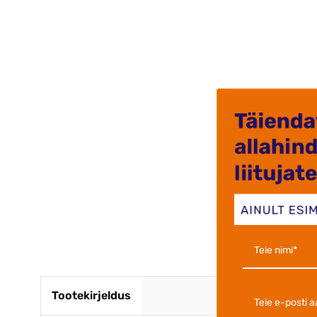
Väga kii
.Kvalite
Krista J
Tootekirjeldus