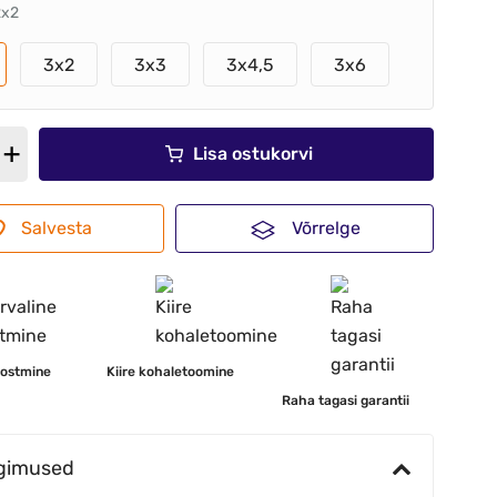
2x2
3x2
3x3
3x4,5
3x6
Lisa ostukorvi
Salvesta
Võrrelge
 ostmine
Kiire kohaletoomine
Raha tagasi garantii
ngimused