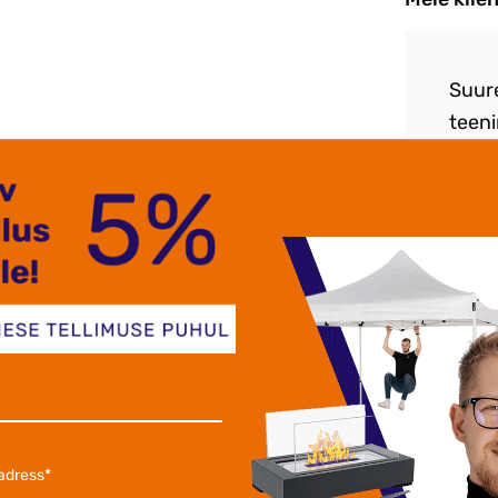
re teenindus .Toote ja hinna suhe paigas
Suur
etne toode .
teeni
kõigil
aksen Alonjum OÜ
Nikol