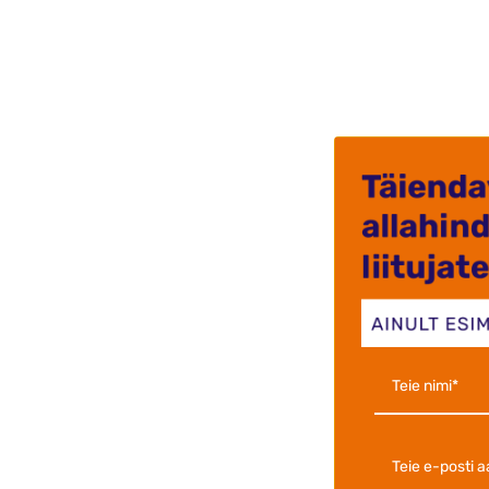
Väga kii
Kuna teg
soovitan
Ants-kris