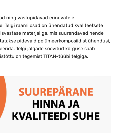
lad ning vastupidavad erinevatele
e. Telgi raami osad on ühendatud kvaliteetsete
umisvastase materjaliga, mis suurendavad nende
kasutatakse pidevaid polümeerkomposiidist ühendusi,
erida. Telgi jalgade soovitud kõrguse saab
istõttu on tegemist TITAN-tüübi telgiga.