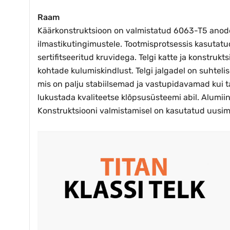
Raam
Käärkonstruktsioon on valmistatud 6063-T5 anodee
ilmastikutingimustele. Tootmisprotsessis kasutatu
sertifitseeritud kruvidega. Telgi katte ja konst
kohtade kulumiskindlust. Telgi jalgadel on suhteli
mis on palju stabiilsemad ja vastupidavamad kui t
lukustada kvaliteetse klõpsusüsteemi abil. Alumii
Konstruktsiooni valmistamisel on kasutatud uusimat