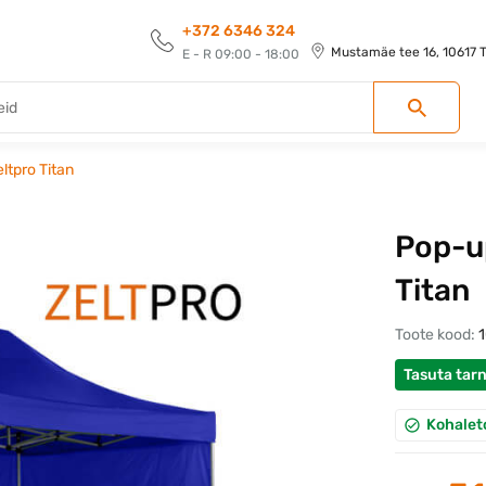
+372 6346 324
Mustamäe tee 16, 10617 Ta
E - R 09:00 - 18:00
ltpro Titan
Pop-up
Titan
Toote kood:
Tasuta tar
Kohalet