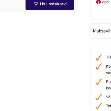
Lisa ostukorvi
Maksevii
TI
Kõ
sar
Ro
ko
Vä
Te