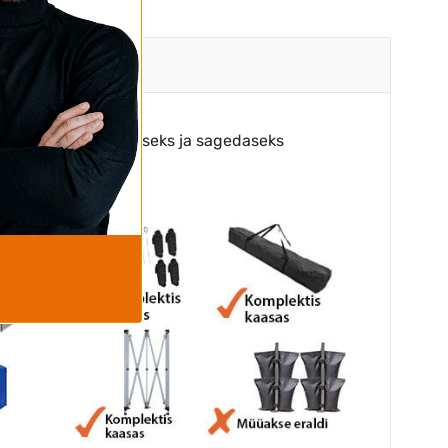
odud professionaalseks ja sagedaseks
erjalidest.