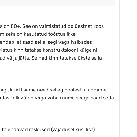
tus on 80+. See on valmistatud polüestrist koos
miseks on kasutatud tööstuslikke
ndab, et saad selle isegi väga halbades
 Katus kinnitatakse konstruktsiooni külge nii
 välja jätta. Seinad kinnitatakse üksteise ja
ajagi, kuid lisame need sellegipoolest ja anname
andav telk võtab väga vähe ruumi, seega saad seda
 täiendavad raskused (vajadusel küsi lisa).