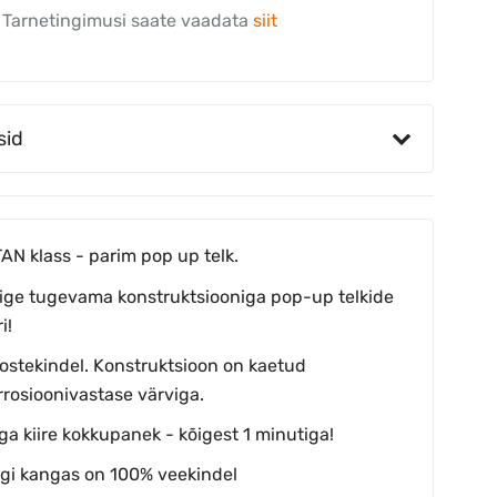
Tarnetingimusi saate vaadata
siit
sid
TAN klass - parim pop up telk.
ige tugevama konstruktsiooniga pop-up telkide
i!
ostekindel. Konstruktsioon on kaetud
rrosioonivastase värviga.
ga kiire kokkupanek - kõigest 1 minutiga!
lgi kangas on 100% veekindel