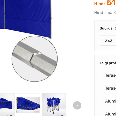
51
Hind:
Hind ilma 
Suurus:
3x3
Telgi prof
Teras
Tera
Alum
Alum