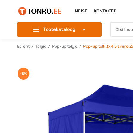
MEIST
KONTAKTID
Tootekataloog
Esileht
Telgid
Pop-up telgid
Pop-up telk 3x4,5 sinine Ze
-8%