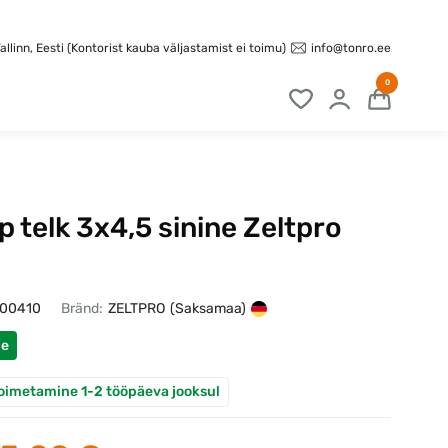
info@tonro.ee
llinn, Eesti (Kontorist kauba väljastamist ei toimu)
0
 telk 3x4,5 sinine Zeltpro
100410
Bränd:
ZELTPRO
(Saksamaa)
ne
oimetamine 1-2 tööpäeva jooksul