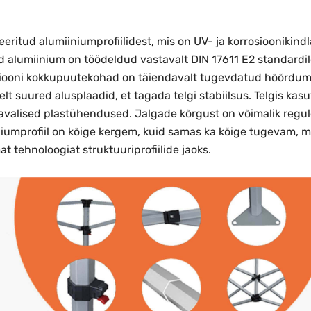
ritud alumiiniumprofiilidest, mis on UV- ja korrosioonikind
d alumiinium on töödeldud vastavalt DIN 17611 E2 standardil
ruktsiooni kokkupuutekohad on täiendavalt tugevdatud hõõrd
selt suured alusplaadid, et tagada telgi stabiilsus. Telgis 
avalised plastühendused. Jalgade kõrgust on võimalik regule
niumprofiil on kõige kergem, kuid samas ka kõige tugevam, m
 tehnoloogiat struktuuriprofiilide jaoks.