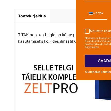
+372
Tootekirjeldus
Nõustun rek
TITAN pop-up telgid on kõige populaarsemad kokk
Märkides selle kasti, 
kasutamiseks kõikides ilmastikutingimustes. Telgid
turundustekstsõnumei
süsteemi kaudu antud 
tingimuseks.
SAADA
Allahindlus kohald