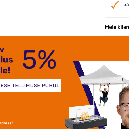
Ga
Meie klie
re tarne Popup telgid kvaliteetsed.
Väga 
elen välimüügiga aasta ringselt,
.Kval
 popup telke väga tugevad raamid!
tjan S.
Krist