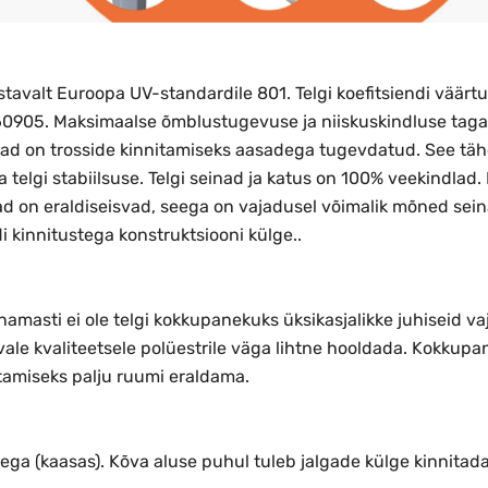
vastavalt Euroopa UV-standardile 801. Telgi koefitsiendi väär
60905.
Maksimaalse õmblustugevuse ja niiskuskindluse taga
d on trosside kinnitamiseks aasadega tugevdatud. See tähe
a telgi stabiilsuse. Telgi seinad ja katus on 100% veekindlad.
ad on eraldiseisvad, seega on vajadusel võimalik mõned seinad
i kinnitustega konstruktsiooni külge..
Enamasti ei ole telgi kokkupanekuks üksikasjalikke juhiseid v
vale kvaliteetsele polüestrile väga lihtne hooldada. Kokkup
stamiseks palju ruumi eraldama.
dega (kaasas). Kõva aluse puhul tuleb jalgade külge kinnitada