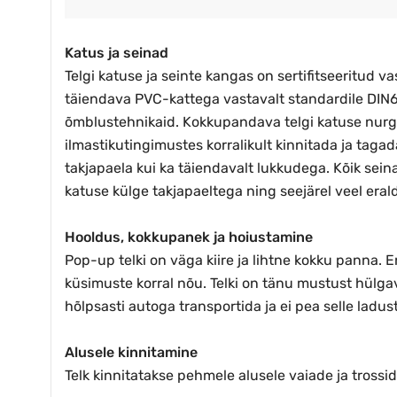
Katus ja seinad
Telgi katuse ja seinte kangas on sertifitseeritud 
täiendava PVC-kattega vastavalt standardile DIN
õmblustehnikaid. Kokkupandava telgi katuse nurga
ilmastikutingimustes korralikult kinnitada ja tagad
takjapaela kui ka täiendavalt lukkudega. Kõik sein
katuse külge takjapaeltega ning seejärel veel erald
Hooldus, kokkupanek ja hoiustamine
Pop-up telki on väga kiire ja lihtne kokku panna. 
küsimuste korral nõu. Telki on tänu mustust hülga
hõlpsasti autoga transportida ja ei pea selle ladu
Alusele kinnitamine
Telk kinnitatakse pehmele alusele vaiade ja trossi