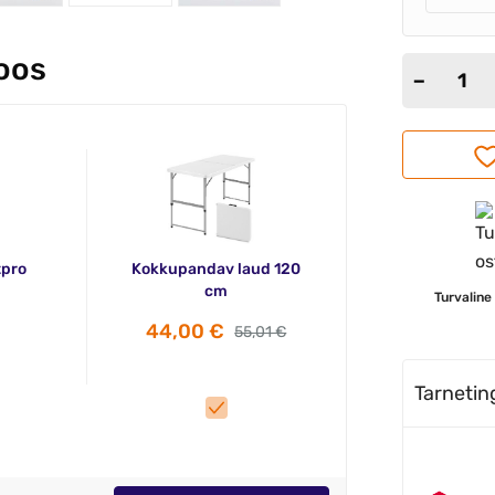
koos
tpro
Kokkupandav laud 120
cm
Turvaline
44,00 €
55,01 €
Tarneti