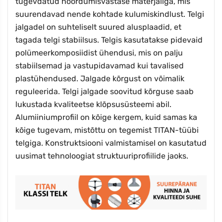
tugevdatud hõõrdumisvastase materjaliga, mis
suurendavad nende kohtade kulumiskindlust. Telgi
jalgadel on suhteliselt suured alusplaadid, et
tagada telgi stabiilsus. Telgis kasutatakse pidevaid
polümeerkomposiidist ühendusi, mis on palju
stabiilsemad ja vastupidavamad kui tavalised
plastühendused. Jalgade kõrgust on võimalik
reguleerida. Telgi jalgade soovitud kõrguse saab
lukustada kvaliteetse klõpsusüsteemi abil.
Alumiiniumprofiil on kõige kergem, kuid samas ka
kõige tugevam, mistõttu on tegemist TITAN-tüübi
telgiga. Konstruktsiooni valmistamisel on kasutatud
uusimat tehnoloogiat struktuuriprofiilide jaoks.