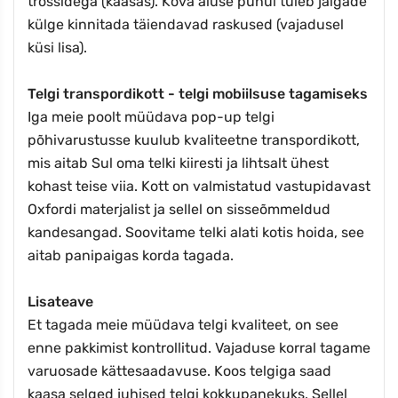
trossidega (kaasas). Kõva aluse puhul tuleb jalgade
külge kinnitada täiendavad raskused (vajadusel
küsi lisa).
Telgi transpordikott - telgi mobiilsuse tagamiseks
Iga meie poolt müüdava pop-up telgi
põhivarustusse kuulub kvaliteetne transpordikott,
mis aitab Sul oma telki kiiresti ja lihtsalt ühest
kohast teise viia. Kott on valmistatud vastupidavast
Oxfordi materjalist ja sellel on sisseõmmeldud
kandesangad. Soovitame telki alati kotis hoida, see
aitab panipaigas korda tagada.
Lisateave
Et tagada meie müüdava telgi kvaliteet, on see
enne pakkimist kontrollitud. Vajaduse korral tagame
varuosade kättesaadavuse. Koos telgiga saad
kaasa selged juhised telgi kokkupanekuks. Sellel