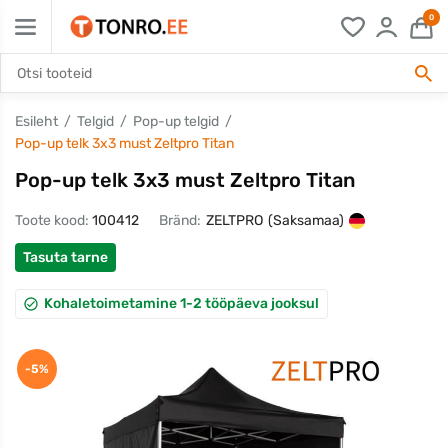
0
Esileht
Telgid
Pop-up telgid
Pop-up telk 3x3 must Zeltpro Titan
Pop-up telk 3x3 must Zeltpro Titan
Toote kood:
100412
Bränd:
ZELTPRO
(Saksamaa)
Tasuta tarne
Kohaletoimetamine 1-2 tööpäeva jooksul
-5%