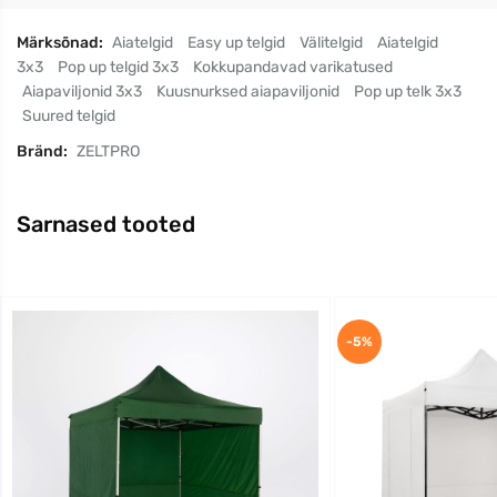
Märksõnad:
Aiatelgid
Easy up telgid
Välitelgid
Aiatelgid
3x3
Pop up telgid 3x3
Kokkupandavad varikatused
Aiapaviljonid 3x3
Kuusnurksed aiapaviljonid
Pop up telk 3x3
Suured telgid
Bränd:
ZELTPRO
Sarnased tooted
-5%