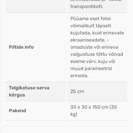
transpordikott.
Püüame eset fotol
võimalikult täpselt
kujutada, kuid erinevate
ekraaniseadete, -
Piltide info
omaduste või erineva
valgustuse tõttu võivad
eseme värv, kuju või
muud parameetrid
erineda.
Telgikatuse serva
25 cm
kõrgus
30 x 30 x 150 cm (35
Pakend
kg)