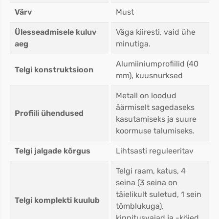
Värv
Must
Ülesseadmisele kuluv
Väga kiiresti, vaid ühe
aeg
minutiga.
Alumiiniumprofiilid (40
Telgi konstruktsioon
mm), kuusnurksed
Metall on loodud
äärmiselt sagedaseks
Profiili ühendused
kasutamiseks ja suure
koormuse talumiseks.
Telgi jalgade kõrgus
Lihtsasti reguleeritav
Telgi raam, katus, 4
seina (3 seina on
täielikult suletud, 1 sein
Telgi komplekti kuulub
tõmblukuga),
kinnitusvaiad ja -köied,