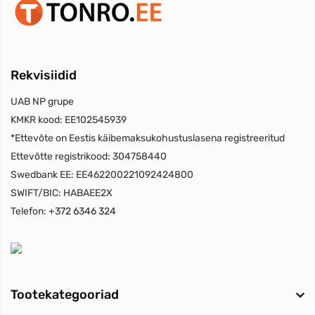
Rekvisiidid
UAB NP grupe
KMKR kood:
EE102545939
*Ettevõte on Eestis käibemaksukohustuslasena registreeritud
Ettevõtte registrikood:
304758440
Swedbank EE:
EE462200221092424800
SWIFT/BIC:
HABAEE2X
Telefon:
+372 6346 324
Tootekategooriad