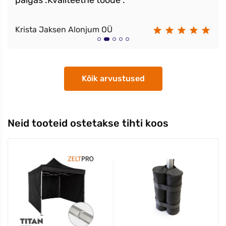
paigas .Kvaliteetne toode .
Krista Jaksen Alonjum OÜ
Kõik arvustused
Neid tooteid ostetakse tihti koos