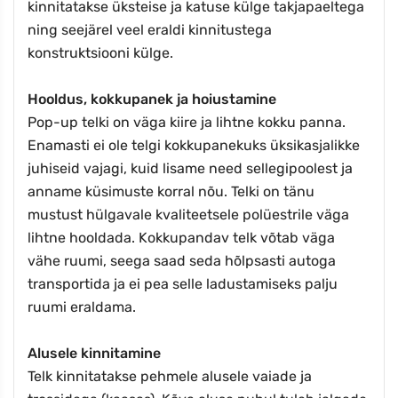
kinnitatakse üksteise ja katuse külge takjapaeltega
ning seejärel veel eraldi kinnitustega
konstruktsiooni külge.
Hooldus, kokkupanek ja hoiustamine
Pop-up telki on väga kiire ja lihtne kokku panna.
Enamasti ei ole telgi kokkupanekuks üksikasjalikke
juhiseid vajagi, kuid lisame need sellegipoolest ja
anname küsimuste korral nõu. Telki on tänu
mustust hülgavale kvaliteetsele polüestrile väga
lihtne hooldada. Kokkupandav telk võtab väga
vähe ruumi, seega saad seda hõlpsasti autoga
transportida ja ei pea selle ladustamiseks palju
ruumi eraldama.
Alusele kinnitamine
Telk kinnitatakse pehmele alusele vaiade ja