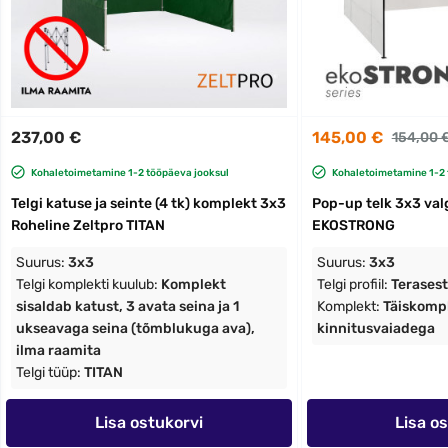
237,00 €
145,00 €
154,00 
Kohaletoimetamine 1-2 tööpäeva jooksul
Kohaletoimetamine 1-2 
Telgi katuse ja seinte (4 tk) komplekt 3x3
Pop-up telk 3x3 val
Roheline Zeltpro TITAN
EKOSTRONG
Suurus:
3x3
Suurus:
3x3
Telgi komplekti kuulub:
Komplekt
Telgi profiil:
Terases
sisaldab katust, 3 avata seina ja 1
Komplekt:
Täiskompl
ukseavaga seina (tõmblukuga ava),
kinnitusvaiadega
ilma raamita
Telgi tüüp:
TITAN
Lisa ostukorvi
Lisa o