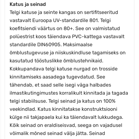
Katus ja seinad
Telgi katuse ja seinte kangas on sertifitseeritud
vastavalt Euroopa UV-standardile 801. Telgi
koefitsiendi väärtus on 80+. See on valmistatud
polüestrist koos täiendava PVC-kattega vastavalt
standardile DIN60905.
Maksimaalse
õmblustugevuse ja niiskuskindluse tagamiseks on
kasutatud tööstuslikke õmblustehnikaid.
Kokkupandava telgi katuse nurgad on trosside
kinnitamiseks aasadega tugevdatud. See
tähendab, et saad selle isegi väga halbades
ilmastikutingimustes korralikult kinnitada ja tagada
telgi stabiilsuse. Telgi seinad ja katus on 100%
veekindlad. Katus kinnitatakse konstruktsiooni
külge nii takjapaela kui ka täiendavalt lukkudega.
Kõik seinad on eraldiseisvad, seega on vajadusel
võimalik mõned seinad välja jätta. Seinad