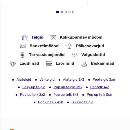
Telgid
Kokkupandav mööbel
Banketimööbel
Päikesevarjud
Terrassisoojendid
Valgusketid
Laudlinad
Laoriiulid
Biokaminad
Aiatelgid
Välitelgid
Aiatelgid 3x3
Peotelgid 3x6
Easy up telgid
Pop up telgid 3x3
Peotelk 4x6
Pop up telk 2x2
Pop up telk 3x3
Pop up telk 3x6
Pop up telk 4x8
Suured telgid