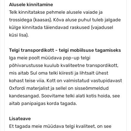
Alusele kinnitamine
Telk kinnitatakse pehmele alusele vaiade ja
trossidega (kaasas). Kõva aluse puhul tuleb jalgade
külge kinnitada täiendavad raskused (vajadusel
küsi lisa).
Telgi transpordikott - telgi mobiilsuse tagamiseks
Iga meie poolt müüdava pop-up telgi
põhivarustusse kuulub kvaliteetne transpordikott,
mis aitab Sul oma telki kiiresti ja lihtsalt ühest
kohast teise viia. Kott on valmistatud vastupidavast
Oxfordi materjalist ja sellel on sisseõmmeldud
kandesangad. Soovitame telki alati kotis hoida, see
aitab panipaigas korda tagada.
Lisateave
Et tagada meie müüdava telgi kvaliteet, on see