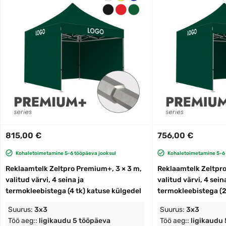
815,00 €
756,00 €
Kohaletoimetamine 5-6 tööpäeva jooksul
Kohaletoimetamine 5-6 
Reklaamtelk Zeltpro Premium+, 3 × 3 m,
Reklaamtelk Zeltpro
valitud värvi, 4 seina ja
valitud värvi, 4 sein
termokleebistega (4 tk) katuse külgedel
termokleebistega (2
Suurus:
3x3
Suurus:
3x3
Töö aeg::
ligikaudu 5 tööpäeva
Töö aeg::
ligikaudu