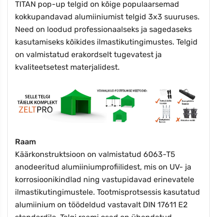
TITAN pop-up telgid on kõige populaarsemad
kokkupandavad alumiiniumist telgid 3x3 suuruses.
Need on loodud professionaalseks ja sagedaseks
kasutamiseks kõikides ilmastikutingimustes. Telgid
on valmistatud erakordselt tugevatest ja
kvaliteetsetest materjalidest.
Raam
Käärkonstruktsioon on valmistatud 6063-T5
anodeeritud alumiiniumprofiilidest, mis on UV- ja
korrosioonikindlad ning vastupidavad erinevatele
ilmastikutingimustele. Tootmisprotsessis kasutatud
alumiinium on töödeldud vastavalt DIN 17611 E2