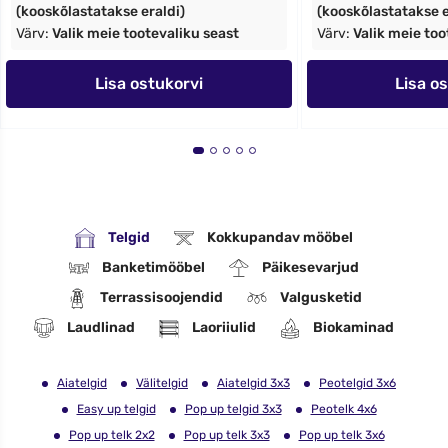
(kooskõlastatakse eraldi)
(kooskõlastatakse e
Värv:
Valik meie tootevaliku seast
Värv:
Valik meie too
Lisa ostukorvi
Lisa o
Telgid
Kokkupandav mööbel
Banketimööbel
Päikesevarjud
Terrassisoojendid
Valgusketid
Laudlinad
Laoriiulid
Biokaminad
Aiatelgid
Välitelgid
Aiatelgid 3x3
Peotelgid 3x6
Easy up telgid
Pop up telgid 3x3
Peotelk 4x6
Pop up telk 2x2
Pop up telk 3x3
Pop up telk 3x6