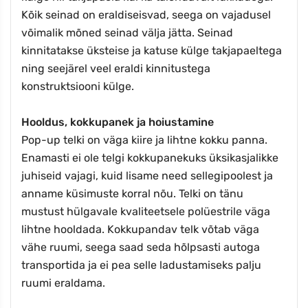
Kõik seinad on eraldiseisvad, seega on vajadusel
võimalik mõned seinad välja jätta. Seinad
kinnitatakse üksteise ja katuse külge takjapaeltega
ning seejärel veel eraldi kinnitustega
konstruktsiooni külge.
Hooldus, kokkupanek ja hoiustamine
Pop-up telki on väga kiire ja lihtne kokku panna.
Enamasti ei ole telgi kokkupanekuks üksikasjalikke
juhiseid vajagi, kuid lisame need sellegipoolest ja
anname küsimuste korral nõu. Telki on tänu
mustust hülgavale kvaliteetsele polüestrile väga
lihtne hooldada. Kokkupandav telk võtab väga
vähe ruumi, seega saad seda hõlpsasti autoga
transportida ja ei pea selle ladustamiseks palju
ruumi eraldama.