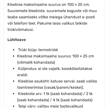
Kleebise maksimaalne suurus on 100 × 25 cm.
Suuremate kleebiste, suuremate koguste või muu
teabe saamiseks võtke meiega ühendust e-posti
või telefoni teel. Pakume laias valikus telkide
trükivõimalusi.
Lühiteave
Trüki tüüp: termotrükk
Kleebise maksimaalne suurus: 100 × 25 cm
(võimalik kohandada)
Küljendus: ei ole vajalik, kooskõlastatakse
eraldi.
Kleebise asukoht: katuse serval, saab valida
tsentreerimise (vasak/parem/keskel).
Kleebiste arv: 1 tk (saab kohandada) / 2 tk
(saab kohandada) / 4 tk (saab kohandada)
Telgi värv: valitav meie tootevalikust