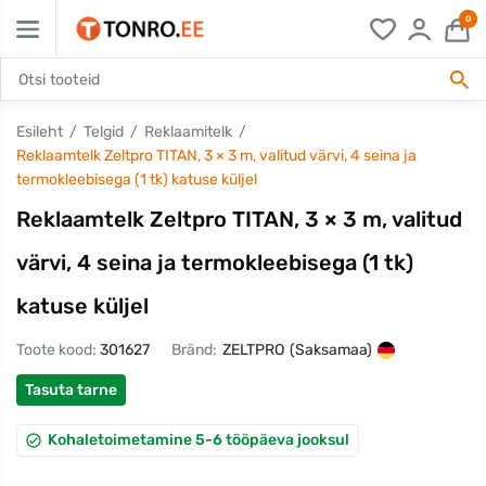
0
Esileht
Telgid
Reklaamitelk
Reklaamtelk Zeltpro TITAN, 3 × 3 m, valitud värvi, 4 seina ja
termokleebisega (1 tk) katuse küljel
Reklaamtelk Zeltpro TITAN, 3 × 3 m, valitud
värvi, 4 seina ja termokleebisega (1 tk)
katuse küljel
Toote kood:
301627
Bränd:
ZELTPRO
(Saksamaa)
Tasuta tarne
Kohaletoimetamine 5-6 tööpäeva jooksul