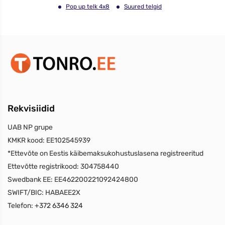
Pop up telk 4x8
Suured telgid
Rekvisiidid
UAB NP grupe
KMKR kood:
EE102545939
*Ettevõte on Eestis käibemaksukohustuslasena registreeritud
Ettevõtte registrikood:
304758440
Swedbank EE:
EE462200221092424800
SWIFT/BIC:
HABAEE2X
Telefon:
+372 6346 324