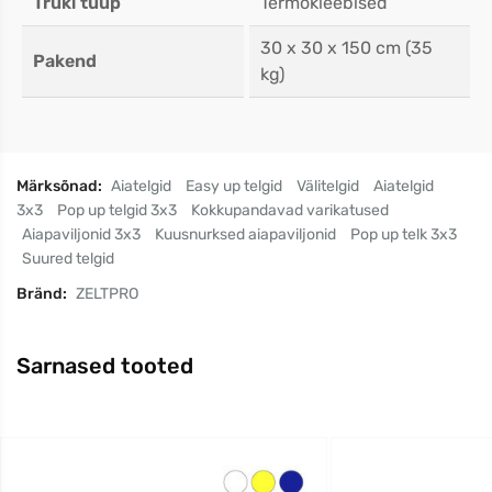
Trüki tüüp
Termokleebised
30 x 30 x 150 cm (35
Pakend
kg)
Märksõnad:
Aiatelgid
Easy up telgid
Välitelgid
Aiatelgid
3x3
Pop up telgid 3x3
Kokkupandavad varikatused
Aiapaviljonid 3x3
Kuusnurksed aiapaviljonid
Pop up telk 3x3
Suured telgid
Bränd:
ZELTPRO
Sarnased tooted