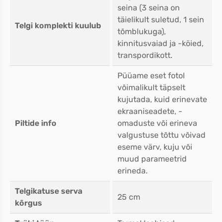
seina (3 seina on
täielikult suletud, 1 sein
Telgi komplekti kuulub
tõmblukuga),
kinnitusvaiad ja -köied,
transpordikott.
Püüame eset fotol
võimalikult täpselt
kujutada, kuid erinevate
ekraaniseadete, -
Piltide info
omaduste või erineva
valgustuse tõttu võivad
eseme värv, kuju või
muud parameetrid
erineda.
Telgikatuse serva
25 cm
kõrgus