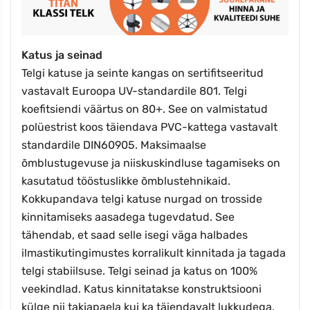
Katus ja seinad
Telgi katuse ja seinte kangas on sertifitseeritud
vastavalt Euroopa UV-standardile 801. Telgi
koefitsiendi väärtus on 80+. See on valmistatud
polüestrist koos täiendava PVC-kattega vastavalt
standardile DIN60905.
Maksimaalse
õmblustugevuse ja niiskuskindluse tagamiseks on
kasutatud tööstuslikke õmblustehnikaid.
Kokkupandava telgi katuse nurgad on trosside
kinnitamiseks aasadega tugevdatud. See
tähendab, et saad selle isegi väga halbades
ilmastikutingimustes korralikult kinnitada ja tagada
telgi stabiilsuse. Telgi seinad ja katus on 100%
veekindlad. Katus kinnitatakse konstruktsiooni
külge nii takjapaela kui ka täiendavalt lukkudega.