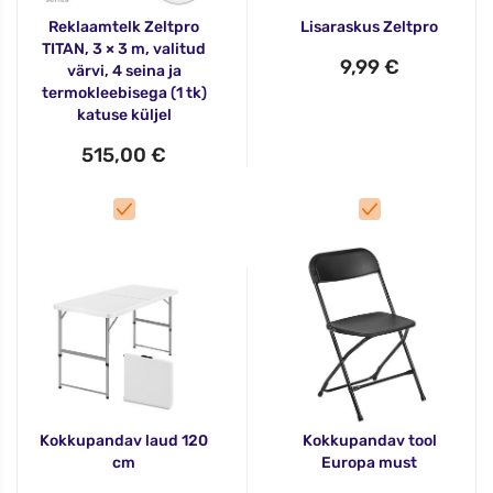
Reklaamtelk Zeltpro
Lisaraskus Zeltpro
TITAN, 3 × 3 m, valitud
9,99 €
värvi, 4 seina ja
termokleebisega (1 tk)
katuse küljel
515,00 €
Kokkupandav laud 120
Kokkupandav tool
cm
Europa must