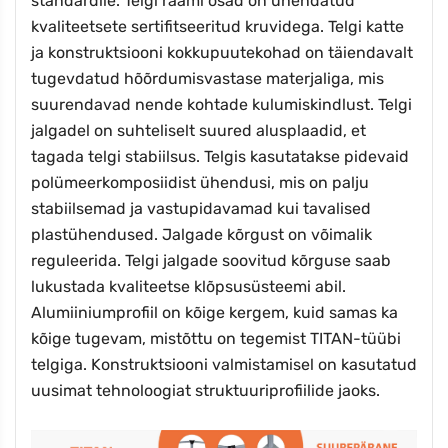
standardile. Telgi raami osad on ühendatud
kvaliteetsete sertifitseeritud kruvidega. Telgi katte
ja konstruktsiooni kokkupuutekohad on täiendavalt
tugevdatud hõõrdumisvastase materjaliga, mis
suurendavad nende kohtade kulumiskindlust. Telgi
jalgadel on suhteliselt suured alusplaadid, et
tagada telgi stabiilsus. Telgis kasutatakse pidevaid
polümeerkomposiidist ühendusi, mis on palju
stabiilsemad ja vastupidavamad kui tavalised
plastühendused. Jalgade kõrgust on võimalik
reguleerida. Telgi jalgade soovitud kõrguse saab
lukustada kvaliteetse klõpsusüsteemi abil.
Alumiiniumprofiil on kõige kergem, kuid samas ka
kõige tugevam, mistõttu on tegemist TITAN-tüübi
telgiga. Konstruktsiooni valmistamisel on kasutatud
uusimat tehnoloogiat struktuuriprofiilide jaoks.