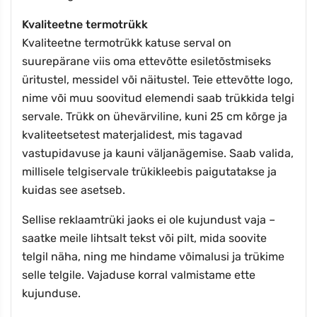
Kvaliteetne termotrükk
Kvaliteetne termotrükk katuse serval on
suurepärane viis oma ettevõtte esiletõstmiseks
üritustel, messidel või näitustel. Teie ettevõtte logo,
nime või muu soovitud elemendi saab trükkida telgi
servale. Trükk on ühevärviline, kuni 25 cm kõrge ja
kvaliteetsetest materjalidest, mis tagavad
vastupidavuse ja kauni väljanägemise. Saab valida,
millisele telgiservale trükikleebis paigutatakse ja
kuidas see asetseb.
Sellise reklaamtrüki jaoks ei ole kujundust vaja –
saatke meile lihtsalt tekst või pilt, mida soovite
telgil näha, ning me hindame võimalusi ja trükime
selle telgile. Vajaduse korral valmistame ette
kujunduse.