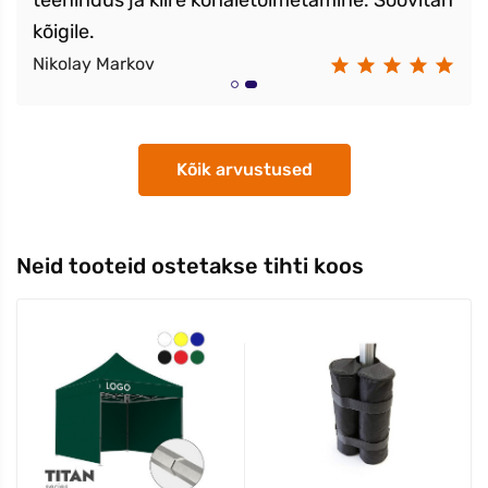
teenindus ja kiire kohaletoimetamine. Soovitan
kõigile.
Nikolay Markov
Kõik arvustused
Neid tooteid ostetakse tihti koos