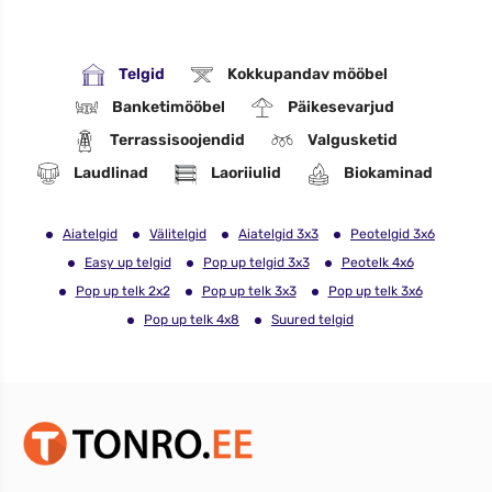
Telgid
Kokkupandav mööbel
Banketimööbel
Päikesevarjud
Terrassisoojendid
Valgusketid
Laudlinad
Laoriiulid
Biokaminad
Aiatelgid
Välitelgid
Aiatelgid 3x3
Peotelgid 3x6
Easy up telgid
Pop up telgid 3x3
Peotelk 4x6
Pop up telk 2x2
Pop up telk 3x3
Pop up telk 3x6
Pop up telk 4x8
Suured telgid