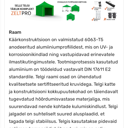
Raam
Käärkonstruktsioon on valmistatud 6063-T5
anodeeritud alumiiniumprofiilidest, mis on UV- ja
korrosioonikindlad ning vastupidavad erinevatele
ilmastikutingimustele. Tootmisprotsessis kasutatud
alumiinium on töödeldud vastavalt DIN 17611 E2
standardile. Telgi raami osad on ühendatud
kvaliteetsete sertifitseeritud kruvidega. Telgi katte
ja konstruktsiooni kokkupuutekohad on täiendavalt
tugevdatud hõõrdumisvastase materjaliga, mis
suurendavad nende kohtade kulumiskindlust. Telgi
jalgadel on suhteliselt suured alusplaadid, et
tagada telgi stabiilsus. Telgis kasutatakse pidevaid