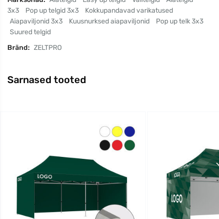
3x3
Pop up telgid 3x3
Kokkupandavad varikatused
Aiapaviljonid 3x3
Kuusnurksed aiapaviljonid
Pop up telk 3x3
Suured telgid
Bränd:
ZELTPRO
Sarnased tooted