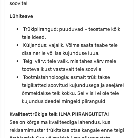
soovite!
Lühiteave
Trükipiirangud: puuduvad – teostame kõik
teie ideed.
Küljendus: vajalik. Võime saata teabe teie
disainerile või ise kujunduse luua.
Telgi värv: teie valik, mis tahes värv meie
tootevalikust vastavalt teie soovile.
Tootmistehnoloogia: esmalt trükitakse
telgikatted soovitud kujundusega ja seejärel
õmmeldakse telk kokku. Sel viisil ei ole teie
kujundusideedel mingeid piiranguid.
Kvaliteettrükiga telk ILMA PIIRANGUTETA!
See on kõrgeima kvaliteediga lahendus, kus
reklaamimuster trükitakse otse kangale enne telgi