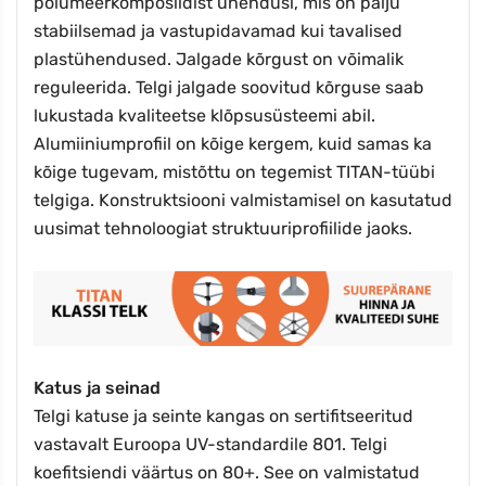
polümeerkomposiidist ühendusi, mis on palju
stabiilsemad ja vastupidavamad kui tavalised
plastühendused. Jalgade kõrgust on võimalik
reguleerida. Telgi jalgade soovitud kõrguse saab
lukustada kvaliteetse klõpsusüsteemi abil.
Alumiiniumprofiil on kõige kergem, kuid samas ka
kõige tugevam, mistõttu on tegemist TITAN-tüübi
telgiga. Konstruktsiooni valmistamisel on kasutatud
uusimat tehnoloogiat struktuuriprofiilide jaoks.
Katus ja seinad
Telgi katuse ja seinte kangas on sertifitseeritud
vastavalt Euroopa UV-standardile 801. Telgi
koefitsiendi väärtus on 80+. See on valmistatud