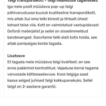
Telgi transpordikott - telgi mobiilsuse tagamiseks
Iga meie poolt müüdava pop-up telgi
põhivarustusse kuulub kvaliteetne transpordikott,
mis aitab Sul oma telki kiiresti ja lihtsalt ühest
kohast teise viia. Kott on valmistatud vastupidavast
Oxfordi materjalist ja sellel on sisseõmmeldud
kandesangad. Soovitame telki alati kotis hoida, see
aitab panipaigas korda tagada.
Lisateave
Et tagada meie müüdava telgi kvaliteet, on see
enne pakkimist kontrollitud. Vajaduse korral tagame
varuosade kättesaadavuse. Koos telgiga saad
kaasa selged juhised telgi kokkupanekuks. Sellel
telgil on 2-aastane garantii.