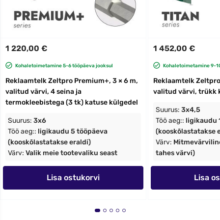
1 220,00 €
1 452,00 €
Kohaletoimetamine 5-6 tööpäeva jooksul
Kohaletoimetamine 9-10
Reklaamtelk Zeltpro Premium+, 3 × 6 m,
Reklaamtelk Zeltpro 
valitud värvi, 4 seina ja
valitud värvi, trükk 
termokleebistega (3 tk) katuse külgedel
Suurus:
3x4,5
Suurus:
3x6
Töö aeg::
ligikaudu
Töö aeg::
ligikaudu 5 tööpäeva
(kooskõlastatakse e
(kooskõlastatakse eraldi)
Värv:
Mitmevärviline
Värv:
Valik meie tootevaliku seast
tahes värvi)
Lisa ostukorvi
Lisa o