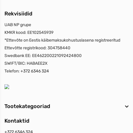
Rekvisiidid
UAB NP grupe
KMKR kood:
EE102545939
*Ettevõte on Eestis käibemaksukohustuslasena registreeritud
Ettevõtte registrikood:
304758440
Swedbank EE:
EE462200221092424800
SWIFT/BIC:
HABAEE2X
Telefon:
+372 6346 324
Tootekategooriad
Kontaktid
+372 6346 324