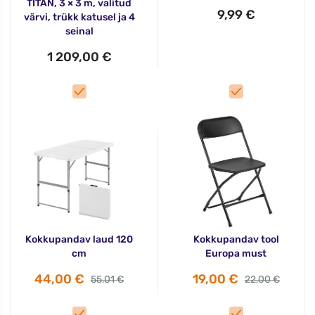
TITAN, 3 × 3 m, valitud
9,99 €
värvi, trükk katusel ja 4
seinal
1 209,00 €
Kokkupandav laud 120
Kokkupandav tool
cm
Europa must
44,00 €
19,00 €
55,01 €
22,00 €