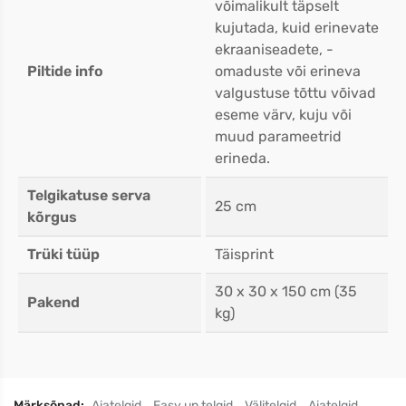
võimalikult täpselt
kujutada, kuid erinevate
ekraaniseadete, -
Piltide info
omaduste või erineva
valgustuse tõttu võivad
eseme värv, kuju või
muud parameetrid
erineda.
Telgikatuse serva
25 cm
kõrgus
Trüki tüüp
Täisprint
30 x 30 x 150 cm (35
Pakend
kg)
Märksõnad:
Aiatelgid
Easy up telgid
Välitelgid
Aiatelgid