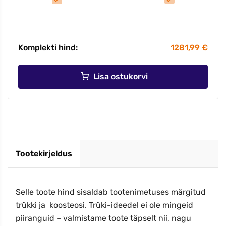
Komplekti hind:
1281,99 €
Lisa ostukorvi
Tootekirjeldus
Selle toote hind sisaldab tootenimetuses märgitud
trükki ja koosteosi. Trüki-ideedel ei ole mingeid
piiranguid – valmistame toote täpselt nii, nagu