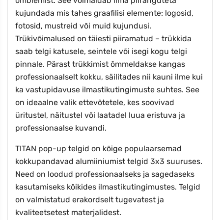
õmblemist. See võimaldab ilma piiranguteta
kujundada mis tahes graafilisi elemente: logosid,
fotosid, mustreid või muid kujundusi.
Trükivõimalused on täiesti piiramatud – trükkida
saab telgi katusele, seintele või isegi kogu telgi
pinnale. Pärast trükkimist õmmeldakse kangas
professionaalselt kokku, säilitades nii kauni ilme kui
ka vastupidavuse ilmastikutingimuste suhtes. See
on ideaalne valik ettevõtetele, kes soovivad
üritustel, näitustel või laatadel luua eristuva ja
professionaalse kuvandi.
TITAN pop-up telgid on kõige populaarsemad
kokkupandavad alumiiniumist telgid 3x3 suuruses.
Need on loodud professionaalseks ja sagedaseks
kasutamiseks kõikides ilmastikutingimustes. Telgid
on valmistatud erakordselt tugevatest ja
kvaliteetsetest materjalidest.