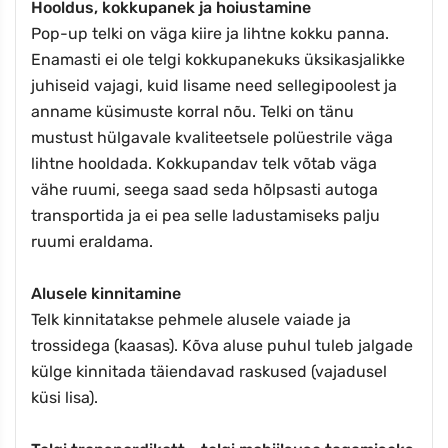
Hooldus, kokkupanek ja hoiustamine
Pop-up telki on väga kiire ja lihtne kokku panna.
Enamasti ei ole telgi kokkupanekuks üksikasjalikke
juhiseid vajagi, kuid lisame need sellegipoolest ja
anname küsimuste korral nõu. Telki on tänu
mustust hülgavale kvaliteetsele polüestrile väga
lihtne hooldada. Kokkupandav telk võtab väga
vähe ruumi, seega saad seda hõlpsasti autoga
transportida ja ei pea selle ladustamiseks palju
ruumi eraldama.
Alusele kinnitamine
Telk kinnitatakse pehmele alusele vaiade ja
trossidega (kaasas). Kõva aluse puhul tuleb jalgade
külge kinnitada täiendavad raskused (vajadusel
küsi lisa).