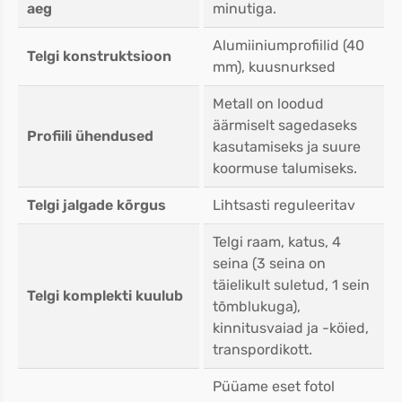
aeg
minutiga.
Alumiiniumprofiilid (40
Telgi konstruktsioon
mm), kuusnurksed
Metall on loodud
äärmiselt sagedaseks
Profiili ühendused
kasutamiseks ja suure
koormuse talumiseks.
Telgi jalgade kõrgus
Lihtsasti reguleeritav
Telgi raam, katus, 4
seina (3 seina on
täielikult suletud, 1 sein
Telgi komplekti kuulub
tõmblukuga),
kinnitusvaiad ja -köied,
transpordikott.
Püüame eset fotol