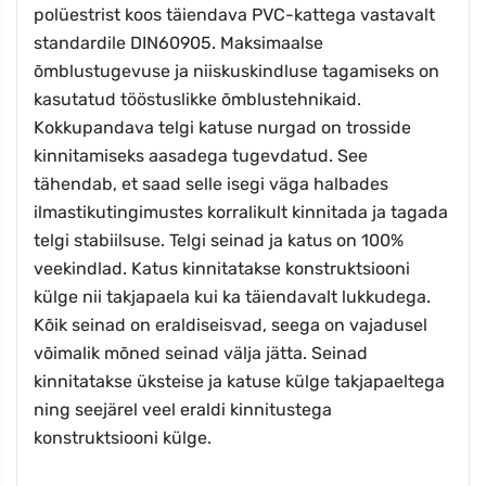
polüestrist koos täiendava PVC-kattega vastavalt
standardile DIN60905.
Maksimaalse
õmblustugevuse ja niiskuskindluse tagamiseks on
kasutatud tööstuslikke õmblustehnikaid.
Kokkupandava telgi katuse nurgad on trosside
kinnitamiseks aasadega tugevdatud. See
tähendab, et saad selle isegi väga halbades
ilmastikutingimustes korralikult kinnitada ja tagada
telgi stabiilsuse. Telgi seinad ja katus on 100%
veekindlad. Katus kinnitatakse konstruktsiooni
külge nii takjapaela kui ka täiendavalt lukkudega.
Kõik seinad on eraldiseisvad, seega on vajadusel
võimalik mõned seinad välja jätta. Seinad
kinnitatakse üksteise ja katuse külge takjapaeltega
ning seejärel veel eraldi kinnitustega
konstruktsiooni külge.