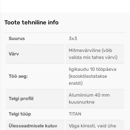
Toote tehniline info
Suurus
3x3
Mitmevärviline (võib
Värv
valida mis tahes värvi)
ligikaudu 10 tööpäeva
Töö aeg:
(kooskõlastatakse
eraldi)
Alumiinium 40 mm
Telgi profiil
kuusnurkne
Telgi tüüp
TITAN
Ülesseadmisele kuluv
Väga kiiresti, vaid ühe