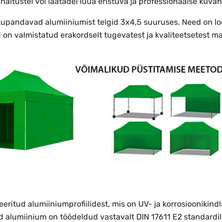
 näitustel või laatadel luua eristuva ja professionaalse kuvan
upandavad alumiiniumist telgid 3x4,5 suuruses. Need on lo
 on valmistatud erakordselt tugevatest ja kvaliteetsetest mat
ritud alumiiniumprofiilidest, mis on UV- ja korrosioonikind
d alumiinium on töödeldud vastavalt DIN 17611 E2 standardil