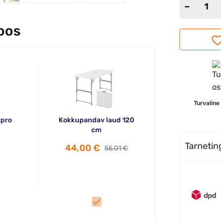
koos
Turvaline
tpro
Kokkupandav laud 120
cm
Tarneti
44,00 €
55,01 €