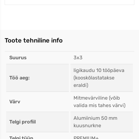
Toote tehniline info
Suurus
3x3
ligikaudu 10 tööpäeva
Töö aeg:
(kooskõlastatakse
eraldi)
Mitmevärviline (võib
Värv
valida mis tahes värvi)
Alumiinium 50 mm
Telgi profiil
kuusnurkne
Telgi tüüp
PREMIUM+