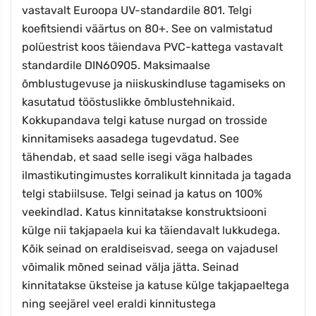
vastavalt Euroopa UV-standardile 801. Telgi
koefitsiendi väärtus on 80+. See on valmistatud
polüestrist koos täiendava PVC-kattega vastavalt
standardile DIN60905.
Maksimaalse
õmblustugevuse ja niiskuskindluse tagamiseks on
kasutatud tööstuslikke õmblustehnikaid.
Kokkupandava telgi katuse nurgad on trosside
kinnitamiseks aasadega tugevdatud. See
tähendab, et saad selle isegi väga halbades
ilmastikutingimustes korralikult kinnitada ja tagada
telgi stabiilsuse. Telgi seinad ja katus on 100%
veekindlad. Katus kinnitatakse konstruktsiooni
külge nii takjapaela kui ka täiendavalt lukkudega.
Kõik seinad on eraldiseisvad, seega on vajadusel
võimalik mõned seinad välja jätta. Seinad
kinnitatakse üksteise ja katuse külge takjapaeltega
ning seejärel veel eraldi kinnitustega