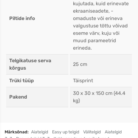
kujutada, kuid erinevate
ekraaniseadete, -
Piltide info
omaduste või erineva
valgustuse tõttu võivad
eseme värv, kuju või
muud parameetrid
erineda.
Telgikatuse serva
25 cm
kõrgus
Trüki tüüp
Täisprint
30 x 30 x 150 cm (44.4
Pakend
kg)
Märksõnad:
Aiatelgid
Easy up telgid
Välitelgid
Aiatelgid