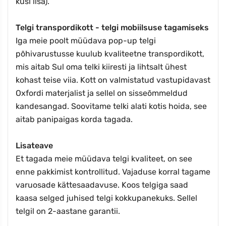
küsi lisa).
Telgi transpordikott - telgi mobiilsuse tagamiseks
Iga meie poolt müüdava pop-up telgi
põhivarustusse kuulub kvaliteetne transpordikott,
mis aitab Sul oma telki kiiresti ja lihtsalt ühest
kohast teise viia. Kott on valmistatud vastupidavast
Oxfordi materjalist ja sellel on sisseõmmeldud
kandesangad. Soovitame telki alati kotis hoida, see
aitab panipaigas korda tagada.
Lisateave
Et tagada meie müüdava telgi kvaliteet, on see
enne pakkimist kontrollitud. Vajaduse korral tagame
varuosade kättesaadavuse. Koos telgiga saad
kaasa selged juhised telgi kokkupanekuks. Sellel
telgil on 2-aastane garantii.