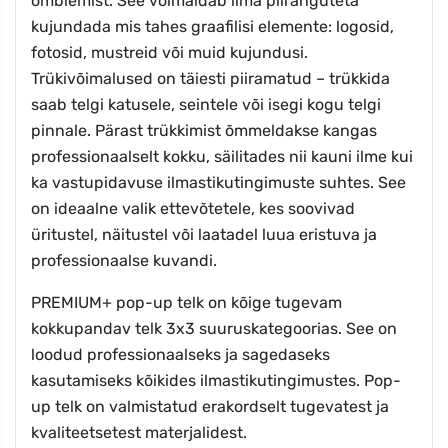
õmblemist. See võimaldab ilma piiranguteta
kujundada mis tahes graafilisi elemente: logosid,
fotosid, mustreid või muid kujundusi.
Trükivõimalused on täiesti piiramatud – trükkida
saab telgi katusele, seintele või isegi kogu telgi
pinnale. Pärast trükkimist õmmeldakse kangas
professionaalselt kokku, säilitades nii kauni ilme kui
ka vastupidavuse ilmastikutingimuste suhtes. See
on ideaalne valik ettevõtetele, kes soovivad
üritustel, näitustel või laatadel luua eristuva ja
professionaalse kuvandi.
PREMIUM+ pop-up telk on kõige tugevam
kokkupandav telk 3x3 suuruskategoorias. See on
loodud professionaalseks ja sagedaseks
kasutamiseks kõikides ilmastikutingimustes. Pop-
up telk on valmistatud erakordselt tugevatest ja
kvaliteetsetest materjalidest.