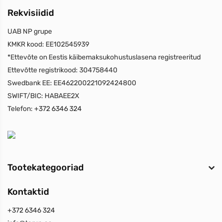
Rekvisiidid
UAB NP grupe
KMKR kood:
EE102545939
*Ettevõte on Eestis käibemaksukohustuslasena registreeritud
Ettevõtte registrikood:
304758440
Swedbank EE:
EE462200221092424800
SWIFT/BIC:
HABAEE2X
Telefon:
+372 6346 324
Tootekategooriad
Kontaktid
+372 6346 324