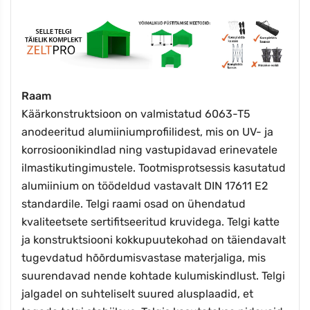
Raam
Käärkonstruktsioon on valmistatud 6063-T5
anodeeritud alumiiniumprofiilidest, mis on UV- ja
korrosioonikindlad ning vastupidavad erinevatele
ilmastikutingimustele. Tootmisprotsessis kasutatud
alumiinium on töödeldud vastavalt DIN 17611 E2
standardile. Telgi raami osad on ühendatud
kvaliteetsete sertifitseeritud kruvidega. Telgi katte
ja konstruktsiooni kokkupuutekohad on täiendavalt
tugevdatud hõõrdumisvastase materjaliga, mis
suurendavad nende kohtade kulumiskindlust. Telgi
jalgadel on suhteliselt suured alusplaadid, et