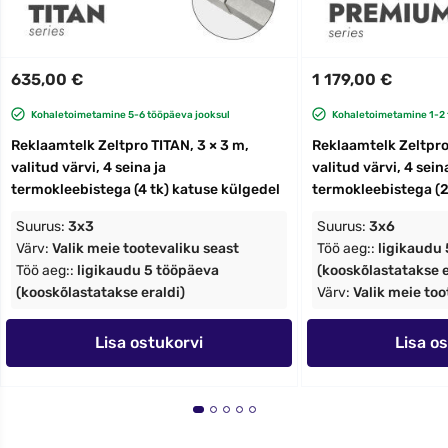
635,00 €
1 179,00 €
Kohaletoimetamine 5-6 tööpäeva jooksul
Kohaletoimetamine 1-2 
Reklaamtelk Zeltpro TITAN, 3 × 3 m,
Reklaamtelk Zeltpro
valitud värvi, 4 seina ja
valitud värvi, 4 sein
termokleebistega (4 tk) katuse külgedel
termokleebistega (2
Suurus:
3x3
Suurus:
3x6
Värv:
Valik meie tootevaliku seast
Töö aeg::
ligikaudu
Töö aeg::
ligikaudu 5 tööpäeva
(kooskõlastatakse e
(kooskõlastatakse eraldi)
Värv:
Valik meie too
Lisa ostukorvi
Lisa o