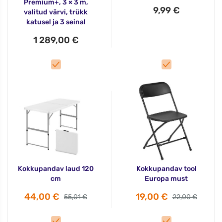
Premium+, 3 × 3 m,
9,99 €
valitud värvi, trükk
katusel ja 3 seinal
1 289,00 €
Kokkupandav laud 120
Kokkupandav tool
cm
Europa must
44,00 €
19,00 €
55,01 €
22,00 €