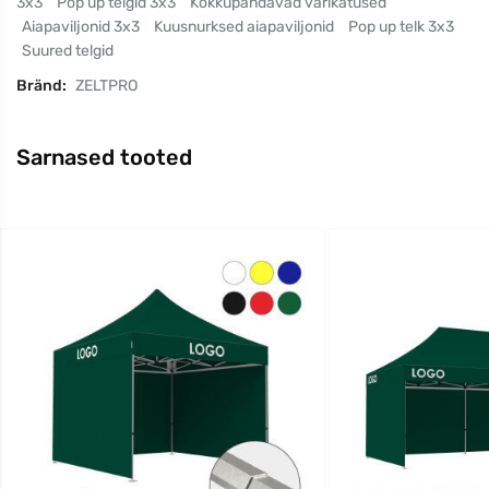
3x3
Pop up telgid 3x3
Kokkupandavad varikatused
Aiapaviljonid 3x3
Kuusnurksed aiapaviljonid
Pop up telk 3x3
Suured telgid
Bränd:
ZELTPRO
Sarnased tooted