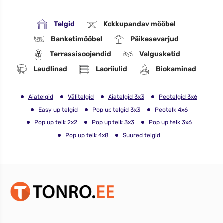
Telgid
Kokkupandav mööbel
Banketimööbel
Päikesevarjud
Terrassisoojendid
Valgusketid
Laudlinad
Laoriiulid
Biokaminad
Aiatelgid
Välitelgid
Aiatelgid 3x3
Peotelgid 3x6
Easy up telgid
Pop up telgid 3x3
Peotelk 4x6
Pop up telk 2x2
Pop up telk 3x3
Pop up telk 3x6
Pop up telk 4x8
Suured telgid