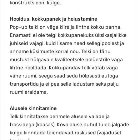
konstruktsiooni külge.
Hooldus, kokkupanek ja hoiustamine
Pop-up telki on väga kiire ja lihtne kokku panna.
Enamasti ei ole telgi kokkupanekuks üksikasjalikke
juhiseid vajagi, kuid lisame need sellegipoolest ja
anname küsimuste korral nõu. Telki on tänu
mustust hülgavale kvaliteetsele polüestrile väga
lihtne hooldada. Kokkupandav telk võtab väga
vähe ruumi, seega saad seda hõlpsasti autoga
transportida ja ei pea selle ladustamiseks palju
ruumi eraldama.
Alusele kinnitamine
Telk kinnitatakse pehmele alusele vaiade ja
trossidega (kaasas). Kõva aluse puhul tuleb jalgade
külge kinnitada täiendavad raskused (vajadusel