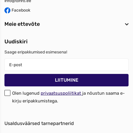
info@tonro.ee
Facebook
Meie ettevõte
Uudiskiri
Saage eripakkumised esimesena!
Olen lugenud
privaatsuspoliitikat
ja nõustun saama e-
kirju eripakkumistega.
Usaldusväärsed tarnepartnerid