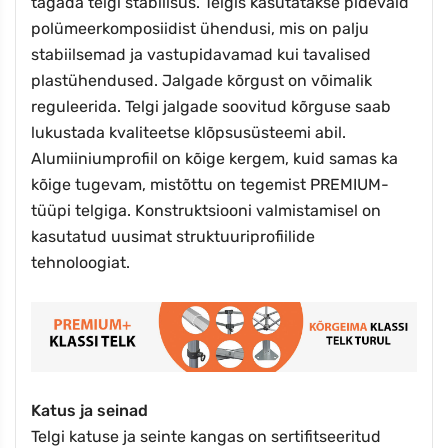
tagada telgi stabiilsus. Telgis kasutatakse pidevaid
polümeerkomposiidist ühendusi, mis on palju
stabiilsemad ja vastupidavamad kui tavalised
plastühendused. Jalgade kõrgust on võimalik
reguleerida. Telgi jalgade soovitud kõrguse saab
lukustada kvaliteetse klõpsusüsteemi abil.
Alumiiniumprofiil on kõige kergem, kuid samas ka
kõige tugevam, mistõttu on tegemist PREMIUM-
tüüpi telgiga. Konstruktsiooni valmistamisel on
kasutatud uusimat struktuuriprofiilide
tehnoloogiat.
Katus ja seinad
Telgi katuse ja seinte kangas on sertifitseeritud