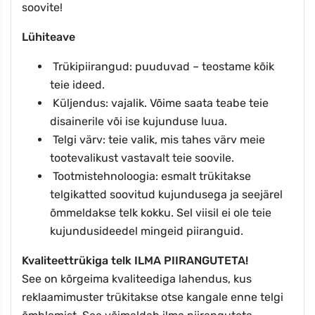
soovite!
Lühiteave
Trükipiirangud: puuduvad – teostame kõik
teie ideed.
Küljendus: vajalik. Võime saata teabe teie
disainerile või ise kujunduse luua.
Telgi värv: teie valik, mis tahes värv meie
tootevalikust vastavalt teie soovile.
Tootmistehnoloogia: esmalt trükitakse
telgikatted soovitud kujundusega ja seejärel
õmmeldakse telk kokku. Sel viisil ei ole teie
kujundusideedel mingeid piiranguid.
Kvaliteettrükiga telk ILMA PIIRANGUTETA!
See on kõrgeima kvaliteediga lahendus, kus
reklaamimuster trükitakse otse kangale enne telgi