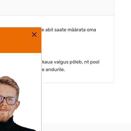
eledust. Selle seadme abil saate määrata oma
istada taimerit, kui kaua valgus põleb, nt pool
 ei pea suunama otse andurile.