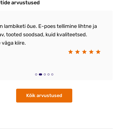
ntide arvustused
sin lambiketi õue. E-poes tellimine lihtne ja
Vä
, tooted soodsad, kuid kvaliteetsed.
.K
 väga kiire.
Kr
Kõik arvustused