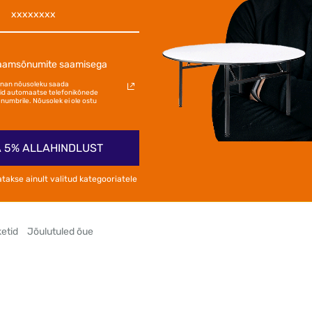
laamsõnumite saamisega
annan nõusoleku saada
d automaatse telefonikõnede
numbrile. Nõusolek ei ole ostu
 5% ALLAHINDLUST
atakse ainult valitud kategooriatele
etid
Jõulutuled õue