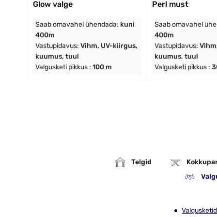
Glow valge
Perl must
Saab omavahel ühendada:
kuni
Saab omavahel üh
400m
400m
Vastupidavus:
Vihm, UV-kiirgus,
Vastupidavus:
Vihm,
kuumus, tuul
kuumus, tuul
Valgusketi pikkus :
100 m
Valgusketi pikkus :
3
Telgid
Kokkupa
Valg
Valgusketid