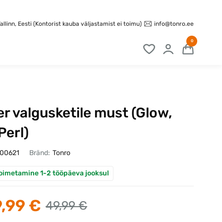
info@tonro.ee
llinn, Eesti (Kontorist kauba väljastamist ei toimu)
0
 valgusketile must (Glow,
Perl)
100621
Bränd:
Tonro
oimetamine 1-2 tööpäeva jooksul
,99 €
49,99 €