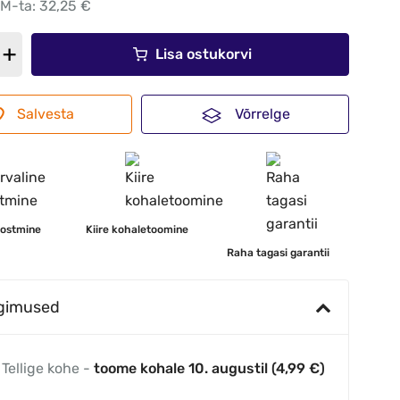
KM-ta: 32,25 €
Lisa ostukorvi
Salvesta
Võrrelge
 ostmine
Kiire kohaletoomine
Raha tagasi garantii
ngimused
Tellige kohe -
toome kohale 10. augustil (4,99 €)