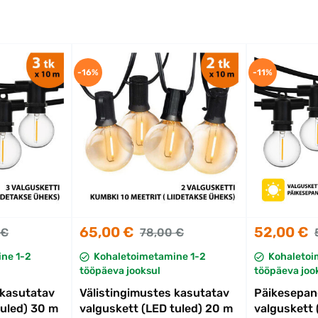
-16%
-11%
65,00 €
52,00 €
 €
78,00 €
ne 1-2
Kohaletoimetamine 1-2
Kohaletoi
tööpäeva jooksul
tööpäeva joo
 kasutatav
Välistingimustes kasutatav
Päikesepan
tuled) 30 m
valguskett (LED tuled) 20 m
valguskett 