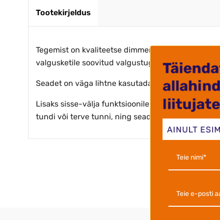
Tootekirjeldus
Tegemist on kvaliteetse dimmeriga valguskettide j
valgusketile soovitud valgustugevuse (hämaram v
Seadet on väga lihtne kasutada - pange see lihts
Lisaks sisse-välja funktsioonile saab kaugjuhtimisp
tundi või terve tunni, ning seadistada vilkuvad p