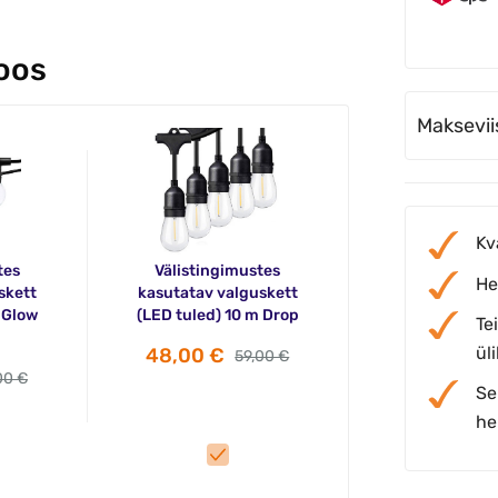
koos
Maksevii
Kv
tes
Välistingimustes
He
skett
kasutatav valguskett
 Glow
(LED tuled) 10 m Drop
Te
üli
48,00 €
59,00 €
00 €
Se
he