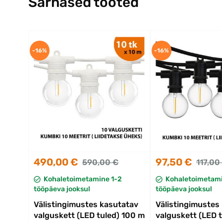
Sarnased tooted
-16%
-16%
490,00 €
97,50 €
590,00 €
117,00
Kohaletoimetamine 1-2
Kohaletoimetami
tööpäeva jooksul
tööpäeva jooksul
Välistingimustes kasutatav
Välistingimustes
valguskett (LED tuled) 100 m
valguskett (LED 