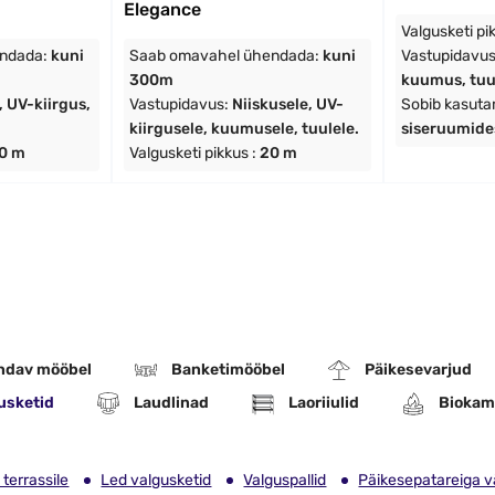
Elegance
Valgusketi pi
endada:
kuni
Saab omavahel ühendada:
kuni
Vastupidavu
300m
kuumus, tuu
 UV-kiirgus,
Vastupidavus:
Niiskusele, UV-
Sobib kasuta
kiirgusele, kuumusele, tuulele.
siseruumide
0 m
Valgusketi pikkus :
20 m
ndav mööbel
Banketimööbel
Päikesevarjud
usketid
Laudlinad
Laoriiulid
Biokam
 terrassile
Led valgusketid
Valguspallid
Päikesepatareiga vä