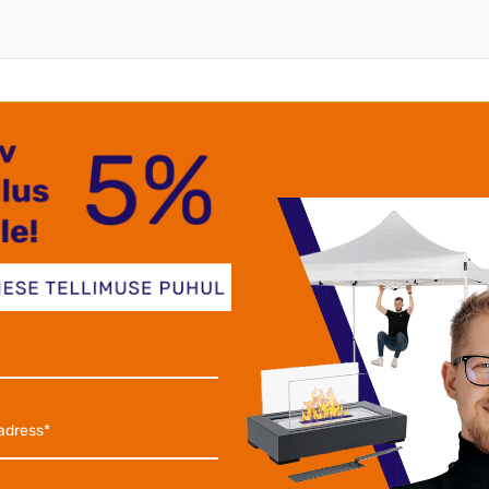
aoks. Selle seadme eesmärk on reguleerida elektripirnide h
õi heledam).
alt pistikupessa ja ühendage valguskett dimmeriga.
uldi abil reguleerida järk-järgult valguse intensiivsust, sead
rogrammid. Kaugjuhtimispuldi ulatus on paar meetrit ja seda