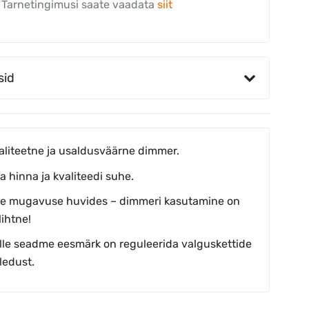
Tarnetingimusi saate vaadata
siit
sid
aliteetne ja usaldusväärne dimmer.
a hinna ja kvaliteedi suhe.
ie mugavuse huvides – dimmeri kasutamine on
lihtne!
lle seadme eesmärk on reguleerida valguskettide
ledust.