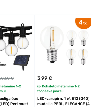
3,99 €
58,50 €
metamine 1-2
Kohaletoimetamine 1-2
ksul
tööpäeva jooksul
eeliga õue
LED-varupirn, 1 W, E12 (G40)
(LED) Perl must
mudelile PERL, ELEGANCE (4