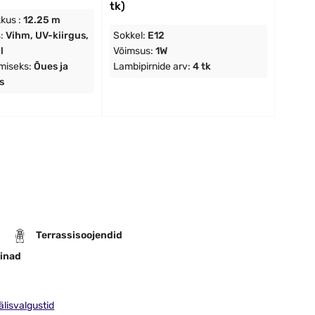
tk)
kkus :
12.25 m
s:
Vihm, UV-kiirgus,
Sokkel:
E12
l
Võimsus:
1W
miseks:
Õues ja
Lambipirnide arv:
4 tk
s
Terrassisoojendid
inad
lisvalgustid