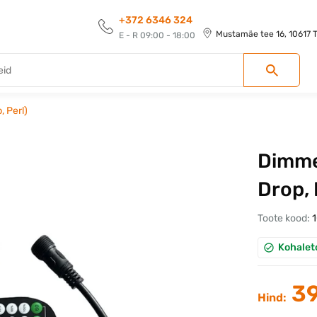
+372 6346 324
Mustamäe tee 16, 10617 Ta
E - R 09:00 - 18:00
, Perl)
Dimmer
Drop, 
Toote kood:
Kohalet
39
Hind: