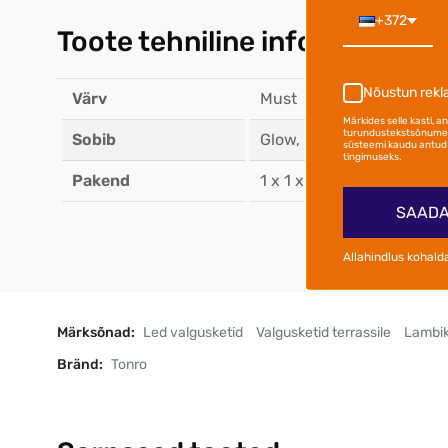
+372
Toote tehniline info
Nõustun rek
Värv
Must
Märkides selle kasti, 
turundustekstsõnumei
Sobib
Glow, Drop, Perl
süsteemi kaudu antud 
tingimuseks.
Pakend
1 x 1 x 1 cm (1 kg)
SAADA
Allahindlus kohald
Märksõnad:
Led valgusketid
Valgusketid terrassile
Lambik
Bränd:
Tonro