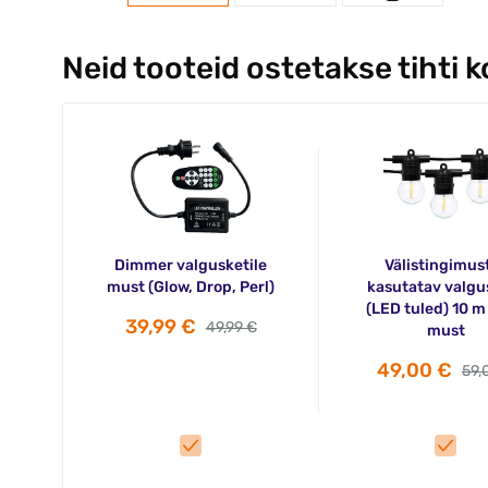
Neid tooteid ostetakse tihti 
Dimmer valgusketile
Välistingimus
must (Glow, Drop, Perl)
kasutatav valgu
(LED tuled) 10 m
39,99 €
49,99 €
must
49,00 €
59,