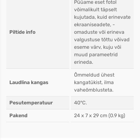
Püüame eset fotol
võimalikult täpselt
kujutada, kuid erinevate
ekraaniseadete, -
Piltide info
omaduste või erineva
valgustuse tõttu võivad
eseme värv, kuju või
muud parameetrid
erineda.
Õmmeldud ühest
Laudlina kangas
kangatükist, ilma
vaheõmblusteta.
Pesutemperatuur
40°C.
Pakend
24 x 7 x 29 cm (0.9 kg)