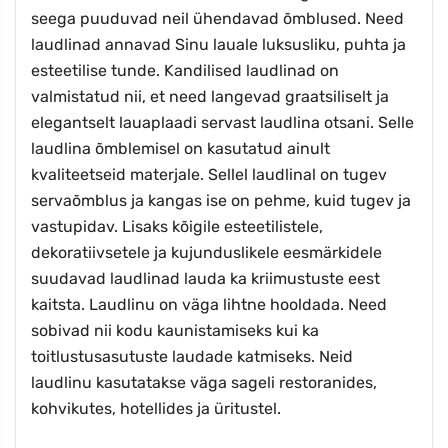
seega puuduvad neil ühendavad õmblused. Need
laudlinad annavad Sinu lauale luksusliku, puhta ja
esteetilise tunde. Kandilised laudlinad on
valmistatud nii, et need langevad graatsiliselt ja
elegantselt lauaplaadi servast laudlina otsani. Selle
laudlina õmblemisel on kasutatud ainult
kvaliteetseid materjale. Sellel laudlinal on tugev
servaõmblus ja kangas ise on pehme, kuid tugev ja
vastupidav. Lisaks kõigile esteetilistele,
dekoratiivsetele ja kujunduslikele eesmärkidele
suudavad laudlinad lauda ka kriimustuste eest
kaitsta. Laudlinu on väga lihtne hooldada. Need
sobivad nii kodu kaunistamiseks kui ka
toitlustusasutuste laudade katmiseks. Neid
laudlinu kasutatakse väga sageli restoranides,
kohvikutes, hotellides ja üritustel.