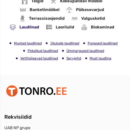
Telgid
Kokkupandav mööbel
Banketimööbel
Päikesevarjud
Terrassisoojendid
Valgusketid
Laudlinad
Laoriiulid
Biokaminad
Mustad laudlinad
Jõulude laudlinad
Punased laudlinad
Pidulikud laudlinad
Ümmargused laudlinad
Vetthülgavad laudlinad
Servjetid
Must laudlina
Rekvisiidid
UAB NP grupe