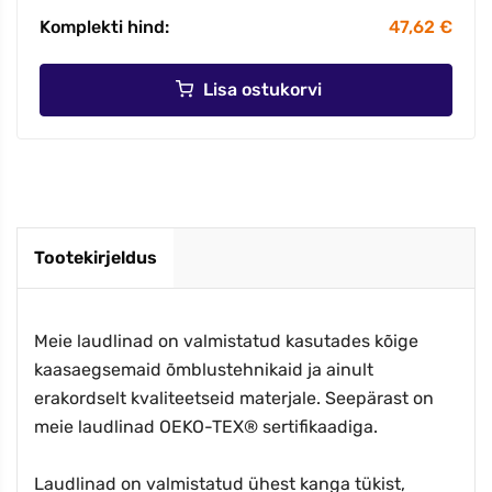
Komplekti hind:
47,62 €
Lisa ostukorvi
Tootekirjeldus
Meie laudlinad on valmistatud kasutades kõige
kaasaegsemaid õmblustehnikaid ja ainult
erakordselt kvaliteetseid materjale. Seepärast on
meie laudlinad OEKO-TEX® sertifikaadiga.
Laudlinad on valmistatud ühest kanga tükist,