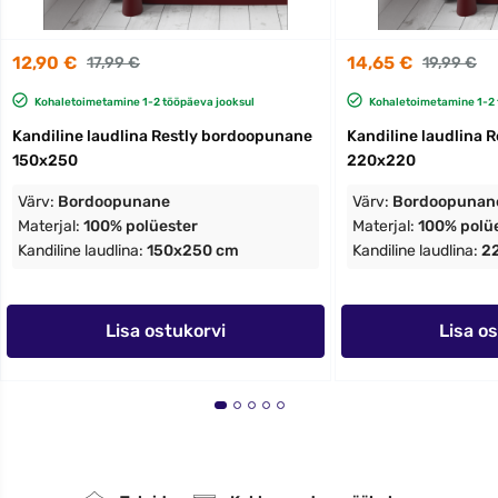
12,90 €
14,65 €
17,99 €
19,99 €
Kohaletoimetamine 1-2 tööpäeva jooksul
Kohaletoimetamine 1-2 
Kandiline laudlina Restly bordoopunane
Kandiline laudlina 
150x250
220x220
Värv:
Bordoopunane
Värv:
Bordoopunan
Materjal:
100% polüester
Materjal:
100% polü
Kandiline laudlina:
150x250 cm
Kandiline laudlina:
2
Lisa ostukorvi
Lisa o