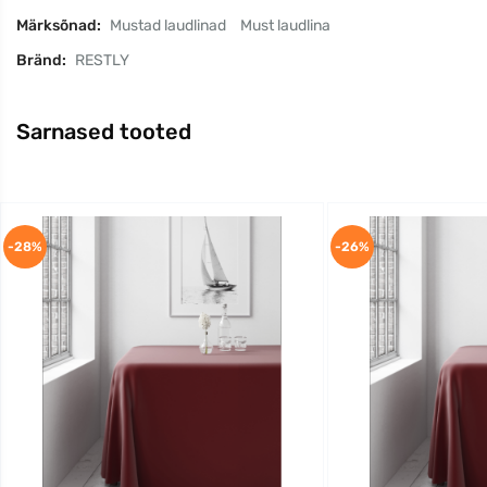
Märksõnad:
Mustad laudlinad
Must laudlina
Bränd:
RESTLY
Sarnased tooted
-28%
-26%