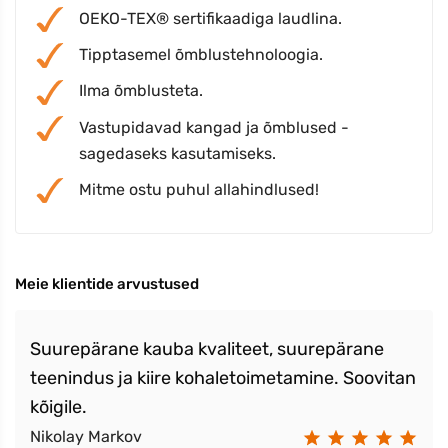
OEKO-TEX® sertifikaadiga laudlina.
Tipptasemel õmblustehnoloogia.
Ilma õmblusteta.
Vastupidavad kangad ja õmblused -
sagedaseks kasutamiseks.
Mitme ostu puhul allahindlused!
Meie klientide arvustused
Suurepärane kauba kvaliteet, suurepärane
teenindus ja kiire kohaletoimetamine. Soovitan
kõigile.
Nikolay Markov