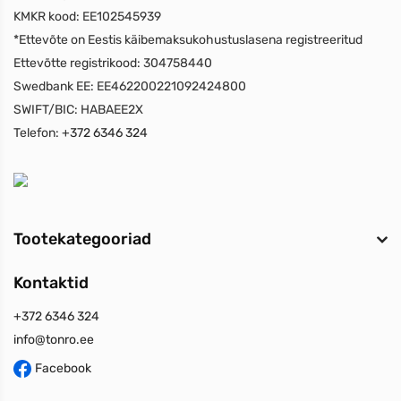
KMKR kood:
EE102545939
*Ettevõte on Eestis käibemaksukohustuslasena registreeritud
Ettevõtte registrikood:
304758440
Swedbank EE:
EE462200221092424800
SWIFT/BIC:
HABAEE2X
Telefon:
+372 6346 324
Tootekategooriad
Kontaktid
+372 6346 324
info@tonro.ee
Facebook