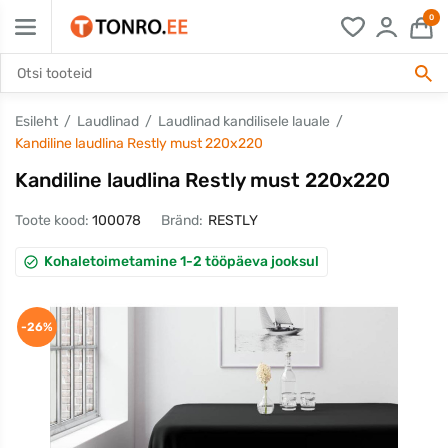
0
Esileht
Laudlinad
Laudlinad kandilisele lauale
Kandiline laudlina Restly must 220x220
Kandiline laudlina Restly must 220x220
Toote kood:
100078
Bränd:
RESTLY
Kohaletoimetamine 1-2 tööpäeva jooksul
-26%