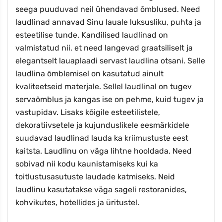
seega puuduvad neil ühendavad õmblused. Need
laudlinad annavad Sinu lauale luksusliku, puhta ja
esteetilise tunde. Kandilised laudlinad on
valmistatud nii, et need langevad graatsiliselt ja
elegantselt lauaplaadi servast laudlina otsani. Selle
laudlina õmblemisel on kasutatud ainult
kvaliteetseid materjale. Sellel laudlinal on tugev
servaõmblus ja kangas ise on pehme, kuid tugev ja
vastupidav. Lisaks kõigile esteetilistele,
dekoratiivsetele ja kujunduslikele eesmärkidele
suudavad laudlinad lauda ka kriimustuste eest
kaitsta. Laudlinu on väga lihtne hooldada. Need
sobivad nii kodu kaunistamiseks kui ka
toitlustusasutuste laudade katmiseks. Neid
laudlinu kasutatakse väga sageli restoranides,
kohvikutes, hotellides ja üritustel.