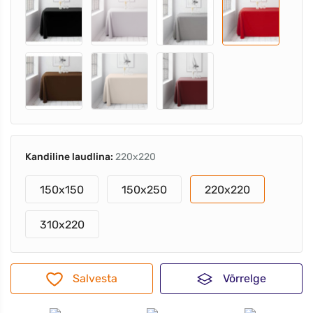
Kandiline laudlina:
220x220
150x150
150x250
220x220
310x220
Salvesta
Võrrelge