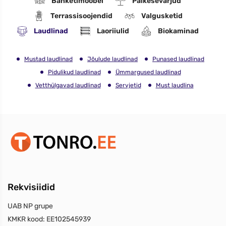
Banketimööbel
Päikesevarjud
Terrassisoojendid
Valgusketid
Laudlinad
Laoriiulid
Biokaminad
Mustad laudlinad
Jõulude laudlinad
Punased laudlinad
Pidulikud laudlinad
Ümmargused laudlinad
Vetthülgavad laudlinad
Servjetid
Must laudlina
Rekvisiidid
UAB NP grupe
KMKR kood:
EE102545939