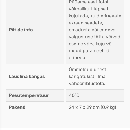
Püüame eset fotol
võimalikult täpselt
kujutada, kuid erinevate
ekraaniseadete, -
Piltide info
omaduste või erineva
valgustuse tõttu võivad
eseme värv, kuju või
muud parameetrid
erineda.
Õmmeldud ühest
Laudlina kangas
kangatükist, ilma
vaheõmblusteta.
Pesutemperatuur
40°C.
Pakend
24 x 7 x 29 cm (0.9 kg)