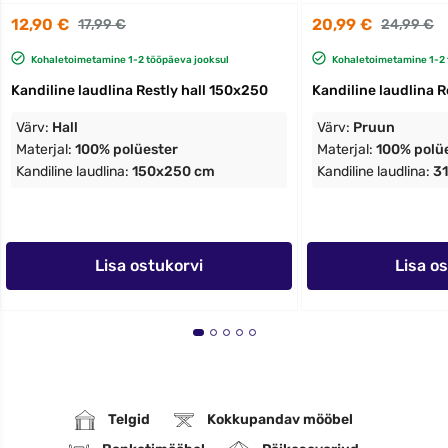
12,90 €
20,99 €
17,99 €
24,99 €
Kohaletoimetamine 1-2 tööpäeva jooksul
Kohaletoimetamine 1-2 
Kandiline laudlina Restly hall 150x250
Kandiline laudlina 
Värv:
Hall
Värv:
Pruun
Materjal:
100% polüester
Materjal:
100% polü
Kandiline laudlina:
150x250 cm
Kandiline laudlina:
3
Lisa ostukorvi
Lisa o
Telgid
Kokkupandav mööbel