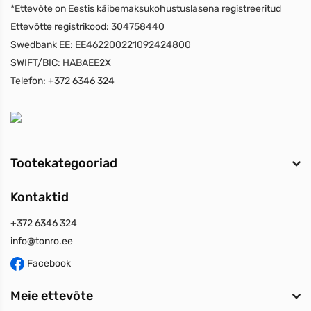
*Ettevõte on Eestis käibemaksukohustuslasena registreeritud
Ettevõtte registrikood:
304758440
Swedbank EE:
EE462200221092424800
SWIFT/BIC:
HABAEE2X
Telefon:
+372 6346 324
Tootekategooriad
Kontaktid
+372 6346 324
info@tonro.ee
Facebook
Meie ettevõte