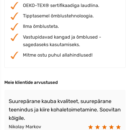
OEKO-TEX® sertifikaadiga laudlina.
Tipptasemel õmblustehnoloogia.
Ilma õmblusteta.
Vastupidavad kangad ja õmblused -
sagedaseks kasutamiseks.
Mitme ostu puhul allahindlused!
Meie klientide arvustused
Suurepärane kauba kvaliteet, suurepärane
teenindus ja kiire kohaletoimetamine. Soovitan
kõigile.
Nikolay Markov