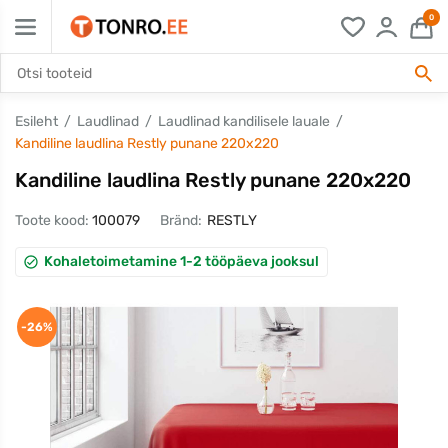
0
Esileht
Laudlinad
Laudlinad kandilisele lauale
Kandiline laudlina Restly punane 220x220
Kandiline laudlina Restly punane 220x220
Toote kood:
100079
Bränd:
RESTLY
Kohaletoimetamine 1-2 tööpäeva jooksul
-26%