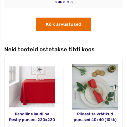
Kõik arvustused
Neid tooteid ostetakse tihti koos
Kandiline laudlina
Riidest salvrätikud
Restly punane 220x220
punased 40x40 (10 tk)