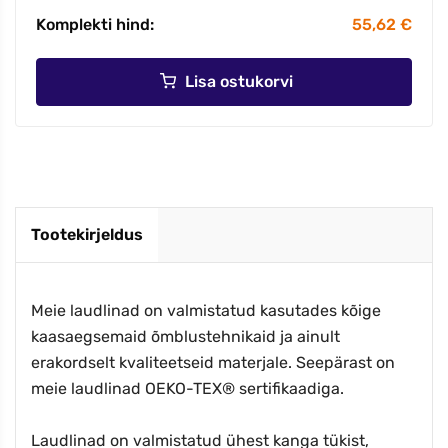
Komplekti hind:
55,62 €
Lisa ostukorvi
Tootekirjeldus
Meie laudlinad on valmistatud kasutades kõige
kaasaegsemaid õmblustehnikaid ja ainult
erakordselt kvaliteetseid materjale. Seepärast on
meie laudlinad OEKO-TEX® sertifikaadiga.
Laudlinad on valmistatud ühest kanga tükist,