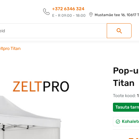
+372 6346 324
Mustamäe tee 16, 10617 Ta
E - R 09:00 - 18:00
ltpro Titan
Pop-up
Titan
Toote kood:
Tasuta tar
Kohalet