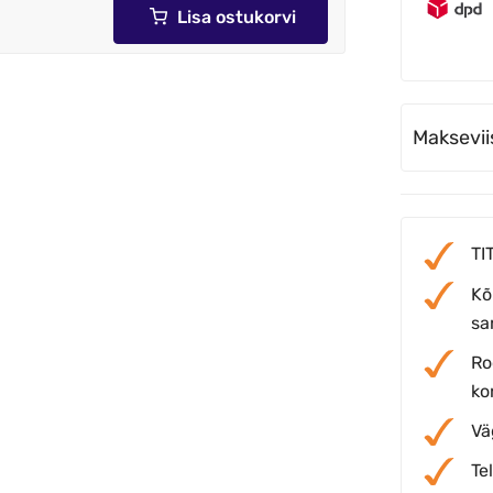
Lisa ostukorvi
Maksevii
TI
Kõ
sar
Ro
ko
Vä
Te