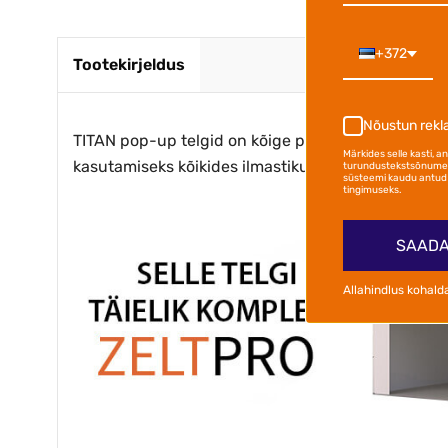
+372
Tootekirjeldus
Nõustun rek
TITAN pop-up telgid on kõige populaarsemad kokk
Märkides selle kasti, 
kasutamiseks kõikides ilmastikutingimustes. Telgid
turundustekstsõnumei
süsteemi kaudu antud 
tingimuseks.
SAADA
Allahindlus kohald