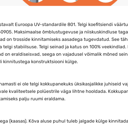
vastavalt Euroopa UV-standardile 801. Telgi koefitsiendi väär
60905.
Maksimaalse õmblustugevuse ja niiskuskindluse taga
d on trosside kinnitamiseks aasadega tugevdatud. See tähe
a telgi stabiilsuse. Telgi seinad ja katus on 100% veekindlad.
ad on eraldiseisvad, seega on vajadusel võimalik mõned seinad
di kinnitustega konstruktsiooni külge.
Enamasti ei ole telgi kokkupanekuks üksikasjalikke juhiseid v
vale kvaliteetsele polüestrile väga lihtne hooldada. Kokkup
stamiseks palju ruumi eraldama.
dega (kaasas). Kõva aluse puhul tuleb jalgade külge kinnitada