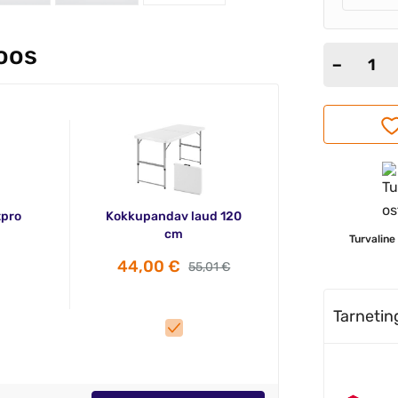
koos
tpro
Kokkupandav laud 120
cm
Turvaline
44,00 €
55,01 €
Tarneti