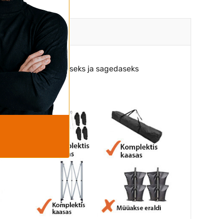
odud professionaalseks ja sagedaseks
erjalidest.