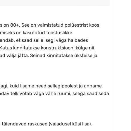
tus on 80+. See on valmistatud polüestrist koos
miseks on kasutatud tööstuslikke
ndab, et saad selle isegi väga halbades
 Katus kinnitatakse konstruktsiooni külge nii
 välja jätta. Seinad kinnitatakse üksteise ja
ajagi, kuid lisame need sellegipoolest ja anname
andav telk võtab väga vähe ruumi, seega saad seda
 täiendavad raskused (vajadusel küsi lisa).