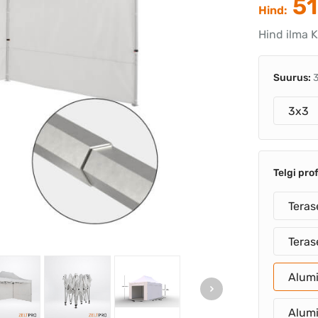
51
Hind:
Hind ilma 
Suurus:
3x3
Telgi prof
Teras
Tera
Alum
Alum