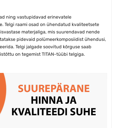
lad ning vastupidavad erinevatele
e. Telgi raami osad on ühendatud kvaliteetsete
umisvastase materjaliga, mis suurendavad nende
kasutatakse pidevaid polümeerkomposiidist ühendusi,
erida. Telgi jalgade soovitud kõrguse saab
istõttu on tegemist TITAN-tüübi telgiga.