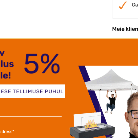
Ga
Meie klie
re tarne Popup telgid kvaliteetsed.
Väga 
elen välimüügiga aasta ringselt,
.Kval
 popup telke väga tugevad raamid!
tjan S.
Krist