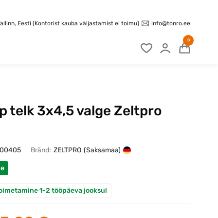
info@tonro.ee
llinn, Eesti (Kontorist kauba väljastamist ei toimu)
0
 telk 3x4,5 valge Zeltpro
100405
Bränd:
ZELTPRO
(Saksamaa)
ne
oimetamine 1-2 tööpäeva jooksul