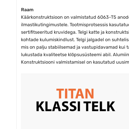
Raam
Käärkonstruktsioon on valmistatud 6063-T5 anodee
ilmastikutingimustele. Tootmisprotsessis kasutatu
sertifitseeritud kruvidega. Telgi katte ja konst
kohtade kulumiskindlust. Telgi jalgadel on suhteli
mis on palju stabiilsemad ja vastupidavamad kui t
lukustada kvaliteetse klõpsusüsteemi abil. Alumii
Konstruktsiooni valmistamisel on kasutatud uusimat