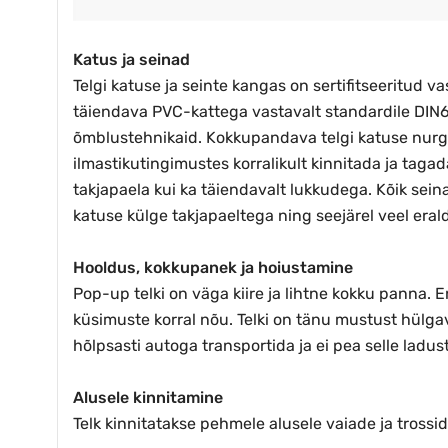
Katus ja seinad
Telgi katuse ja seinte kangas on sertifitseeritud 
täiendava PVC-kattega vastavalt standardile DIN
õmblustehnikaid. Kokkupandava telgi katuse nurga
ilmastikutingimustes korralikult kinnitada ja tagad
takjapaela kui ka täiendavalt lukkudega. Kõik sein
katuse külge takjapaeltega ning seejärel veel eral
Hooldus, kokkupanek ja hoiustamine
Pop-up telki on väga kiire ja lihtne kokku panna. 
küsimuste korral nõu. Telki on tänu mustust hülga
hõlpsasti autoga transportida ja ei pea selle ladu
Alusele kinnitamine
Telk kinnitatakse pehmele alusele vaiade ja trossi