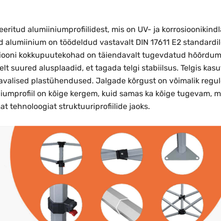
ritud alumiiniumprofiilidest, mis on UV- ja korrosioonikind
d alumiinium on töödeldud vastavalt DIN 17611 E2 standardil
ruktsiooni kokkupuutekohad on täiendavalt tugevdatud hõõrd
selt suured alusplaadid, et tagada telgi stabiilsus. Telgis 
avalised plastühendused. Jalgade kõrgust on võimalik regule
niumprofiil on kõige kergem, kuid samas ka kõige tugevam, m
 tehnoloogiat struktuuriprofiilide jaoks.