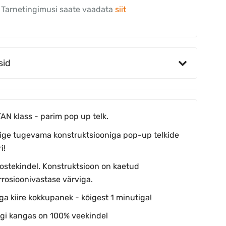
Tarnetingimusi saate vaadata
siit
sid
TAN klass - parim pop up telk.
ige tugevama konstruktsiooniga pop-up telkide
i!
ostekindel. Konstruktsioon on kaetud
rrosioonivastase värviga.
ga kiire kokkupanek - kõigest 1 minutiga!
lgi kangas on 100% veekindel