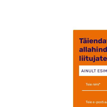
Väga kii
Kuna teg
soovitan
Ants-kris