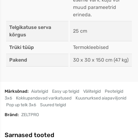
muud parameetrid
erineda.
Telgikatuse serva
25 cm
kõrgus
Trüki tüüp
Termokleebised
Pakend
30 x 30 x 150 cm (47 kg)
Märksõnad:
Aiatelgid
Easy up telgid
Välitelgid
Peotelgid
3x6
Kokkupandavad varikatused
Kuusnurksed aiapaviljonid
Pop up telk 3x6
Suured telgid
Bränd:
ZELTPRO
Sarnased tooted