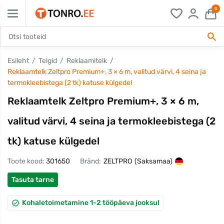
0
Esileht
Telgid
Reklaamitelk
Reklaamtelk Zeltpro Premium+, 3 × 6 m, valitud värvi, 4 seina ja
termokleebistega (2 tk) katuse külgedel
Reklaamtelk Zeltpro Premium+, 3 × 6 m,
valitud värvi, 4 seina ja termokleebistega (2
tk) katuse külgedel
Toote kood:
301650
Bränd:
ZELTPRO
(Saksamaa)
Tasuta tarne
Kohaletoimetamine 1-2 tööpäeva jooksul