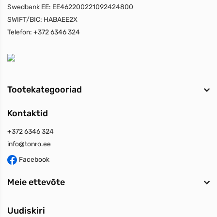
Swedbank EE:
EE462200221092424800
SWIFT/BIC:
HABAEE2X
Telefon:
+372 6346 324
Tootekategooriad
Kontaktid
+372 6346 324
info@tonro.ee
Facebook
Meie ettevõte
Uudiskiri