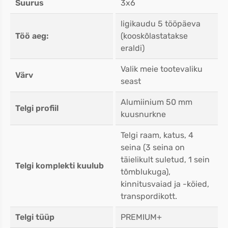
Suurus
3x6
ligikaudu 5 tööpäeva
Töö aeg:
(kooskõlastatakse
eraldi)
Valik meie tootevaliku
Värv
seast
Alumiinium 50 mm
Telgi profiil
kuusnurkne
Telgi raam, katus, 4
seina (3 seina on
täielikult suletud, 1 sein
Telgi komplekti kuulub
tõmblukuga),
kinnitusvaiad ja -köied,
transpordikott.
Telgi tüüp
PREMIUM+