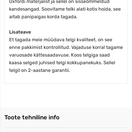
Oxfordi materjalist ja sellel on sisseõmmeldud
kandesangad. Soovitame telki alati kotis hoida, see
aitab panipaigas korda tagada.
Lisateave
Et tagada meie müüdava telgi kvaliteet, on see
enne pakkimist kontrollitud. Vajaduse korral tagame
varuosade kättesaadavuse. Koos telgiga saad
kaasa selged juhised telgi kokkupanekuks. Sellel
telgil on 2-aastane garantii.
Toote tehniline info