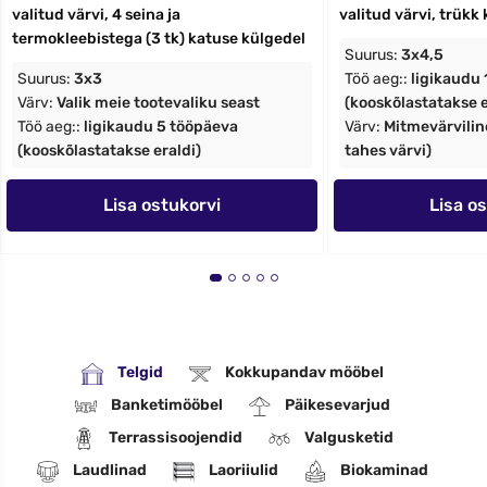
valitud värvi, 4 seina ja
valitud värvi, trükk 
termokleebistega (3 tk) katuse külgedel
Suurus:
3x4,5
Suurus:
3x3
Töö aeg::
ligikaudu
Värv:
Valik meie tootevaliku seast
(kooskõlastatakse e
Töö aeg::
ligikaudu 5 tööpäeva
Värv:
Mitmevärviline
(kooskõlastatakse eraldi)
tahes värvi)
Lisa ostukorvi
Lisa o
Telgid
Kokkupandav mööbel
Banketimööbel
Päikesevarjud
Terrassisoojendid
Valgusketid
Laudlinad
Laoriiulid
Biokaminad