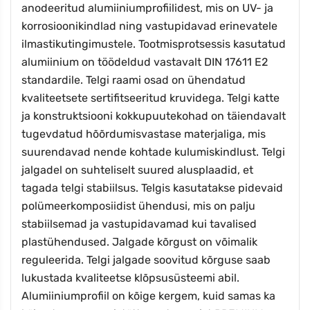
anodeeritud alumiiniumprofiilidest, mis on UV- ja
korrosioonikindlad ning vastupidavad erinevatele
ilmastikutingimustele. Tootmisprotsessis kasutatud
alumiinium on töödeldud vastavalt DIN 17611 E2
standardile. Telgi raami osad on ühendatud
kvaliteetsete sertifitseeritud kruvidega. Telgi katte
ja konstruktsiooni kokkupuutekohad on täiendavalt
tugevdatud hõõrdumisvastase materjaliga, mis
suurendavad nende kohtade kulumiskindlust. Telgi
jalgadel on suhteliselt suured alusplaadid, et
tagada telgi stabiilsus. Telgis kasutatakse pidevaid
polümeerkomposiidist ühendusi, mis on palju
stabiilsemad ja vastupidavamad kui tavalised
plastühendused. Jalgade kõrgust on võimalik
reguleerida. Telgi jalgade soovitud kõrguse saab
lukustada kvaliteetse klõpsusüsteemi abil.
Alumiiniumprofiil on kõige kergem, kuid samas ka