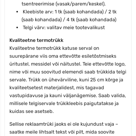
tsentreerimise (vasak/parem/keskel).
Kleebiste arv: 1 tk (saab kohandada) / 2 tk
(saab kohandada) / 4 tk (saab kohandada)
Telgi värv: valitav meie tootevalikust
Kvaliteetne termotrükk
Kvaliteetne termotrükk katuse serval on
suurepärane viis oma ettevõtte esiletõstmiseks
üritustel, messidel või näitustel. Teie ettevõtte logo,
nime või muu soovitud elemendi saab trükkida telgi
servale. Trükk on ühevärviline, kuni 25 cm kõrge ja
kvaliteetsetest materjalidest, mis tagavad
vastupidavuse ja kauni väljanägemise. Saab valida,
millisele telgiservale trükikleebis paigutatakse ja
kuidas see asetseb.
Sellise reklaamtrüki jaoks ei ole kujundust vaja –
saatke meile lihtsalt tekst või pilt, mida soovite