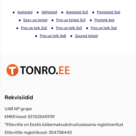
Aiatelgid
Välitelgid
Aiatelgid 3x3
Peotelgid 3x6
Easy up telgid
Pop up telgid 3x3
Peotelk 4x6
Pop up telk 2x2
Pop up telk 3x3
Pop up telk 3x6
Pop up telk 4x8
Suured telgid
Rekvisiidid
UAB NP grupe
KMKR kood:
EE102545939
*Ettevõte on Eestis käibemaksukohustuslasena registreeritud
Ettevõtte registrikood:
304758440