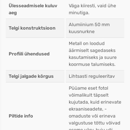
Ülesseadmisele kuluv
Väga kiiresti, vaid ühe
aeg
minutiga.
Alumiinium 50 mm
Telgi konstruktsioon
kuusnurkne
Metall on loodud
äärmiselt sagedaseks
Profiili ühendused
kasutamiseks ja suure
koormuse talumiseks.
Telgi jalgade kõrgus
Lihtsasti reguleeritav
Püüame eset fotol
võimalikult täpselt
kujutada, kuid erinevate
ekraaniseadete, -
Piltide info
omaduste või erineva
valgustuse tõttu võivad
eseme värv, kuju või