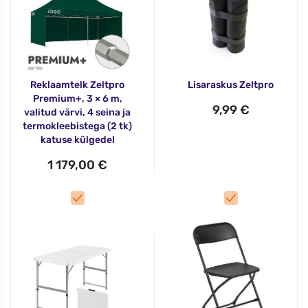
Reklaamtelk Zeltpro
Lisaraskus Zeltpro
Premium+, 3 × 6 m,
9,99 €
valitud värvi, 4 seina ja
termokleebistega (2 tk)
katuse külgedel
1 179,00 €