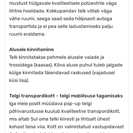
mustust hülgavale kvaliteetsele polüestrile väga
lihtne hooldada. Kokkupandav telk võtab väga
vähe ruumi, seega saad seda hõlpsasti autoga
transportida ja ei pea selle ladustamiseks palju
ruumi eraldama.
Alusele kinnitamine
Telk kinnitatakse pehmele alusele vaiade ja
trossidega (kaasas). Kõva aluse puhul tuleb jalgade
külge kinnitada täiendavad raskused (vajadusel
küsi lisa).
Telgi transpordikott - telgi mobiilsuse tagamiseks
Iga meie poolt müüdava pop-up telgi
põhivarustusse kuulub kvaliteetne transpordikott,
mis aitab Sul oma telki kiiresti ja lihtsalt ühest
kohast teise viia. Kott on valmistatud vastupidavast