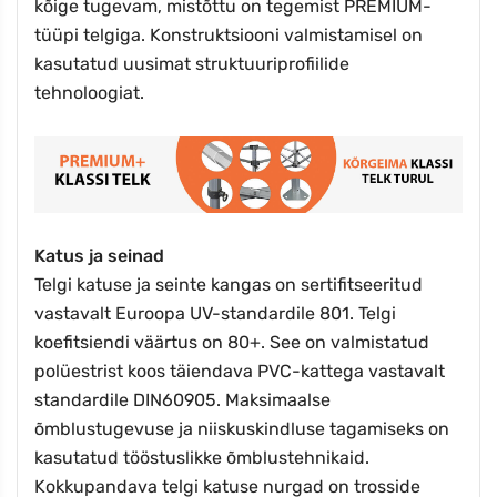
kõige tugevam, mistõttu on tegemist PREMIUM-
tüüpi telgiga. Konstruktsiooni valmistamisel on
kasutatud uusimat struktuuriprofiilide
tehnoloogiat.
Katus ja seinad
Telgi katuse ja seinte kangas on sertifitseeritud
vastavalt Euroopa UV-standardile 801. Telgi
koefitsiendi väärtus on 80+. See on valmistatud
polüestrist koos täiendava PVC-kattega vastavalt
standardile DIN60905.
Maksimaalse
õmblustugevuse ja niiskuskindluse tagamiseks on
kasutatud tööstuslikke õmblustehnikaid.
Kokkupandava telgi katuse nurgad on trosside