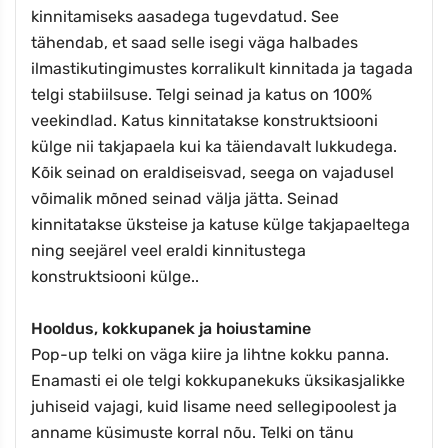
kinnitamiseks aasadega tugevdatud. See
tähendab, et saad selle isegi väga halbades
ilmastikutingimustes korralikult kinnitada ja tagada
telgi stabiilsuse. Telgi seinad ja katus on 100%
veekindlad. Katus kinnitatakse konstruktsiooni
külge nii takjapaela kui ka täiendavalt lukkudega.
Kõik seinad on eraldiseisvad, seega on vajadusel
võimalik mõned seinad välja jätta. Seinad
kinnitatakse üksteise ja katuse külge takjapaeltega
ning seejärel veel eraldi kinnitustega
konstruktsiooni külge..
Hooldus, kokkupanek ja hoiustamine
Pop-up telki on väga kiire ja lihtne kokku panna.
Enamasti ei ole telgi kokkupanekuks üksikasjalikke
juhiseid vajagi, kuid lisame need sellegipoolest ja
anname küsimuste korral nõu. Telki on tänu